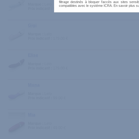
filtrage destinés à bloquer l'accès aux sites sensib
Marque :
Lelo
compatibles avec le système ICRA. En savoir plus s
Prix indicatif :
99.00 €
Gigi
Marque :
Lelo
Prix indicatif :
179.00 €
Elise
Marque :
Lelo
Prix indicatif :
179.00 €
Mona
Marque :
Lelo
Prix indicatif :
99.00 €
Mia
Marque :
Lelo
Prix indicatif :
49.00 €