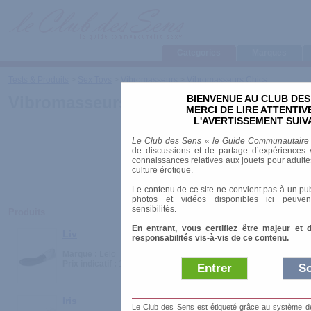
Categories
Marques
Tests & Produits
>
Sex Toys
>
Vibromasseurs
>
Vibromasseurs Chics
BIENVENUE AU CLUB DES
Vibromasseurs Chics
MERCI DE LIRE ATTENTI
L'AVERTISSEMENT SUIV
Le Club des Sens « le Guide Communautaire
de discussions et de partage d’expériences v
connaissances relatives aux jouets pour adultes,
culture érotique.
Le contenu de ce site ne convient pas à un pub
photos et vidéos disponibles ici peuven
sensibilités.
Produits
En entrant, vous certifiez être majeur et 
Liv
responsabilités vis-à-vis de ce contenu.
Marque :
Lelo
Prix indicatif :
109.50 €
Entrer
So
Iris
Le Club des Sens est étiqueté grâce au système de l