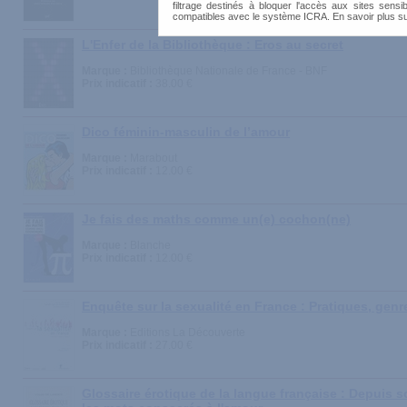
filtrage destinés à bloquer l'accès aux sites sensib
compatibles avec le système ICRA. En savoir plus s
L'Enfer de la Bibliothèque : Eros au secret
Marque :
Bibliothèque Nationale de France - BNF
Prix indicatif :
38.00 €
Dico féminin-masculin de l’amour
Marque :
Marabout
Prix indicatif :
12.00 €
Je fais des maths comme un(e) cochon(ne)
Marque :
Blanche
Prix indicatif :
12.00 €
Enquête sur la sexualité en France : Pratiques, genr
Marque :
Editions La Découverte
Prix indicatif :
27.00 €
Glossaire érotique de la langue française : Depuis s