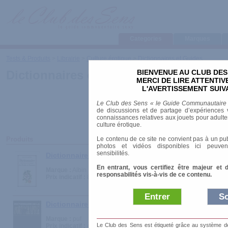
Categories
Marques
Tests & Produits
>
Librairie
>
Culture érotique
>
Dictionnaires et Guides
BIENVENUE AU CLUB DES
Dictionnaires et Guides
MERCI DE LIRE ATTENTI
L'AVERTISSEMENT SUIV
Le Club des Sens « le Guide Communautaire
de discussions et de partage d’expériences v
connaissances relatives aux jouets pour adultes,
culture érotique.
Le contenu de ce site ne convient pas à un pub
Produits
photos et vidéos disponibles ici peuven
sensibilités.
Dictionnaire littéraire et érotique des fruits et légum
En entrant, vous certifiez être majeur et 
Marque :
Albin Michel
responsabilités vis-à-vis de ce contenu.
Prix indicatif :
89.00 €
Entrer
So
Dictionnaire de la pornographie
Marque :
puf
Le Club des Sens est étiqueté grâce au système de l
Prix indicatif :
46.00 €