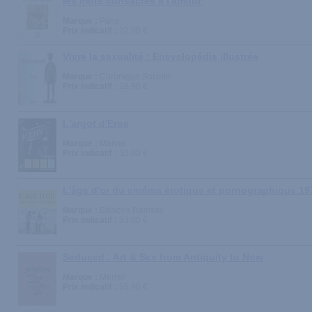
les mots consacrés à l'amour
Marque :
Paris
Prix indicatif :
22.00 €
Vivre la sexualité : Encyclopédie illustrée
Marque :
Chronique Sociale
Prix indicatif :
26.90 €
L'argot d'Eros
Marque :
Marval
Prix indicatif :
30.00 €
L'âge d'or du cinéma érotique et pornographique 19
Marque :
Editions Ramsay
Prix indicatif :
33.00 €
Seduced : Art & Sex from Antiquity to Now
Marque :
Merrell
Prix indicatif :
55.90 €