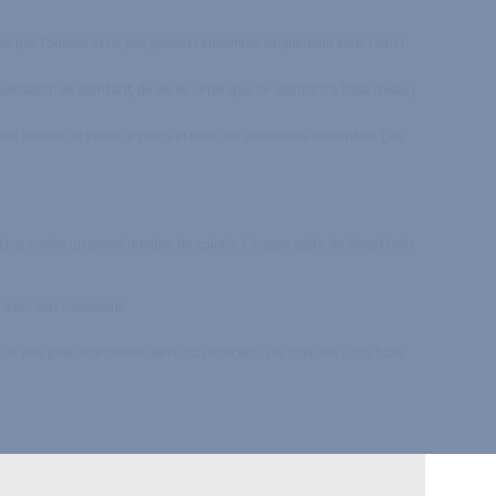
Ne pas l'oublier et ne pas passer l'ensemble simplement sous l'eau !
utilisation de lubrifiant, de ne se servir que de lubrifiant à base d'eau.)
Cela permet de varier le poids et donc les sensations ressenties. Les
ent par contre un grand nombre de coloris. Chaque paire de Smart balls
avec lien coulissant.
tré un peu plus récemment dans ma collection. De plus, les Luna balls