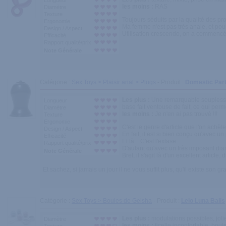
Longueur
les moins :
RAS
Diamètre
Texture
Toujours séduits par la qualité des pr
Ergonomie
Ma femme n'est pas très anale, et pour
Design / Aspect
Utilisation crescendo, on a commencé 
Efficacité
Rapport qualité/prix
Note Générale
Catégorie :
Sex Toys > Plaisir anal > Plugs
- Produit :
Domestic Par
Les plus :
Une remarquable souplesse p
Longueur
base fait ventouse de fait, ce qui perm
Diamètre
les moins :
Je n'en ai pas trouvé !!!
Texture
Ergonomie
C'est le genre d'article que l'on achèt
Design / Aspect
En fait, il est si bien conçu qu'avec u
Efficacité
Et là... C'est l'extase.
Rapport qualité/prix
D'autant qu'avec un très imposant dia
Note Générale
Bref, il s'agit là d'un excellent artic
Et sachez, si jamais un jour il ne vous suffit plus, qu'il existe son gr
Catégorie :
Sex Toys > Boules de Geisha
- Produit :
Lelo Luna Balls
Les plus :
modulations possibles, jol
Diamètre
les moins :
ficelle inconfortable, bou