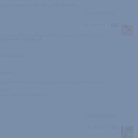
 je sssuis sssans contessste une bénédicsssion!
22 Commentaires
par Flammus
3759
tendre et charmant, trèèèssss efficaces, finallement je ressens la
te merveille qu'elles sont
 bonbons roses.
 blancs.
ent des billes à l'interieur de chaque boule est très intense et
uscles.
avec un petit agreable bruit.
35 Commentaires
par nicoquin
847