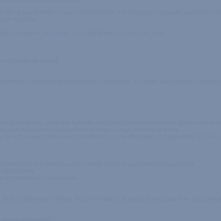
de ne pas émettre un avis conventionnel. J'ai rédigé pour un autre endroit un compar
sayer les deux.
actory produit >
smartballs
, à ma droite les Luna balls de Lelo...
t ces boules de geisha.
es-mêmes semblent de petits bijoux. Cependant, les Smart balls peuvent séduire pa
le ficelle textile, alors que la ficelle des Smart balls est recouverte d'une matièr
vec lesquelles il faut parfois « plonger » pour chercher la ficelle...
la rainure qui couvre leur circonférence, sorte d'équateur, est apparente. Elle se re
es Smart balls à la matière un peu froide et moins avenante des Luna balls.
 ABS/silicone.
 se fendiller en cas de chute.
de la combinaison choisie. Pour information, le poids d'une boule rose est légèremen
e pense appréciable.