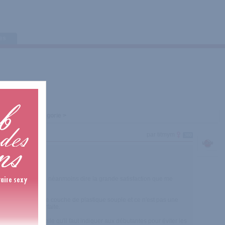
tes
 d'une sous-catégorie >
par titmym
300
parmi nous, je dois néanmoins dire la grande satisfaction que me
perméabilisée par une couche de plastique souple et ce n'est pas une
ne discrétion parfaite.
tion première, celle qu'il faut indiquer aux débutantes pour éviter les