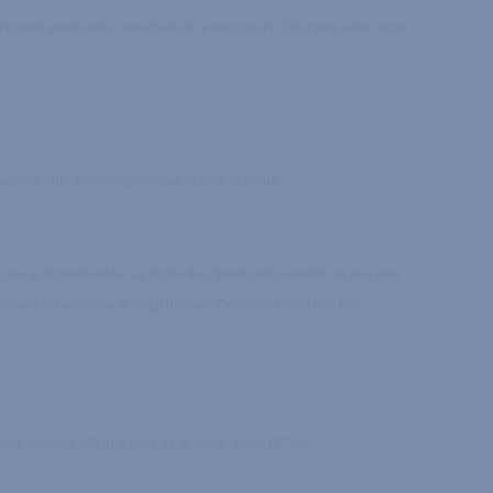
atif smart balls / luna balls et le recopie ici. C'est une autre façon
r leur côté moins sophistiqué et plus pratique.
e douce et imperméable. La ficelle des Smart balls semble un peu plus
ssent si l'on passe le doigt dessus. Ce contact n'est pas très
t inférieur (28 g) à celui de la boule bleue (37 g).