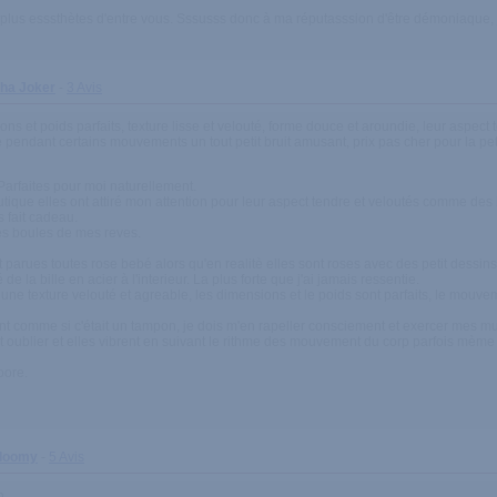
 plus esssthètes d'entre vous. Sssusss donc à ma réputasssion d'être démoniaque,
sha Joker
-
3 Avis
ons et poids parfaits, texture lisse et velouté, forme douce et aroundie, leur aspect 
 pendant certains mouvements un tout petit bruit amusant, prix pas cher pour la peti
Parfaites pour moi naturellement.
ique elles ont attiré mon attention pour leur aspect tendre et veloutés comme des
s fait cadeau.
es boules de mes reves.
t parues toutes rose bebé alors qu'en realitè elles sont roses avec des petit dessins
e la bille en acier à l'interieur. La plus forte que j'ai jamais ressentie.
 une texture velouté et agreable, les dimensions et le poids sont parfaits, le mouvem
ent comme si c'était un tampon, je dois m'en rapeller consciement et exercer mes m
ment oublier et elles vibrent en suivant le rithme des mouvement du corp parfois mème 
oore.
Bloomy
-
5 Avis
n