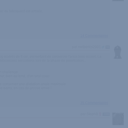
er du fabriquant est arrivée.
14 Commentaires
par norbertos2001
91
ug inséré) de 6 cm, permettant de conserver l'anus bien ouvert. La
 délicieuses sensations lors de la phase de pénétration...
n challenge...
rer, bien au fond, d'un seul coup.
de conserver une dilatation anale maximale.
 de bains, en cas de grosse envie !
35 Commentaires
par StephB
1999