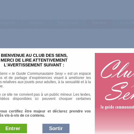
ategories
Marques
Top produits
Top Avis
Les Lis
BIENVENUE AU CLUB DES SENS,
embres.
MERCI DE LIRE ATTENTIVEMENT
L'AVERTISSEMENT SUIVANT :
Choix
Sens « le Guide Communautaire Sexy »
est un espace
s et de partage d’expériences visant à améliorer les
artBalls
-
145 Avis
relatives aux jouets pour adultes, à la sexualité et à la
ue.
ncieuses, sujet à fantasmes..
de retrait, vibrations discrètes, ne fonctionnne pas tout de suite!
 ce site ne convient pas à un public mineur. Les textes,
idéos disponibles ici peuvent choquer certaines
tballs!
vis très positifs trouvés sur le CDS...même si je suis plus modérées que certaines 
vous certifiez être majeur et déclarez prendre vos
és vis-à-vis de ce contenu.
is de texture douce. Elles sont très faciles à nettoyer. La ficelle de retrait est im
 des deux boules. Elles sont très silencieuses (même dans la main) et assurent donc u
Entrer
Sortir
peuvent être utilisées comme des sex toys à part entière, il me semble que leur voca