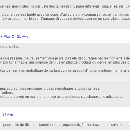
es spécificités. Ils ont juste des tailles et physique différents : gigi, elise, iris …
a barre très très haute avec ce jouet. D’ailleurs à ma connaissance, je n’ai jamais
eur. Liv est pour moi, le seul, l’unique. Si vous ne deviez avoir qu’un seul vibromasseur
x Play O
-
21 Avis
randes surfaces
re que j'essaie. Heureusement que je n'ai pas été découragée par les non-effets des
on parapharmacie, qui propose de plus en plus de produits du genre, en plus des pr
t plus penser à un emballage de parfum qu'à un produit d'hygiène intime, même si le
in, et prédit des orgasmes plus systématiques et plus intenses.
 j'adhère.
agréable à avoir en main; une notice avec quelques statistiques et explications.
-
14 Avis
r, possibilité de diverses combinaisons, ergonomie, finition excellente, soin de deta