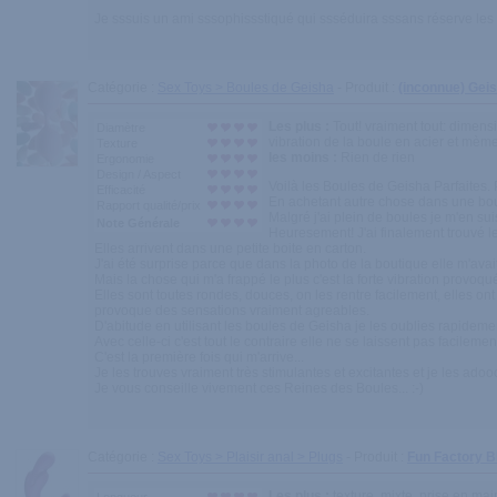
Je sssuis un ami sssophissstiqué qui ssséduira sssans réserve les
Catégorie :
Sex Toys > Boules de Geisha
- Produit :
(inconnue) Gei
Les plus :
Tout! vraiment tout: dimensi
Diamètre
vibration de la boule en acier et mème
Texture
les moins :
Rien de rien
Ergonomie
Design / Aspect
Voilà les Boules de Geisha Parfaites. 
Efficacité
En achetant autre chose dans une bout
Rapport qualité/prix
Malgré j'ai plein de boules je m'en sui
Note Générale
Heuresement! J'ai finalement trouvé l
Elles arrivent dans une petite boite en carton.
J'ai été surprise parce que dans la photo de la boutique elle m'avai
Mais la chose qui m'a frappé le plus c'est la forte vibration provoqué d
Elles sont toutes rondes, douces, on les rentre facilement, elles ont
provoque des sensations vraiment agreables.
D'abitude en utilisant les boules de Geisha je les oublies rapidem
Avec celle-ci c'est tout le contraire elle ne se laissent pas facile
C'est la première fois qui m'arrive...
Je les trouves vraiment très stimulantes et excitantes et je les adoo
Je vous conseille vivement ces Reines des Boules... :-)
Catégorie :
Sex Toys > Plaisir anal > Plugs
- Produit :
Fun Factory 
Les plus :
texture, mixte, prise en mai