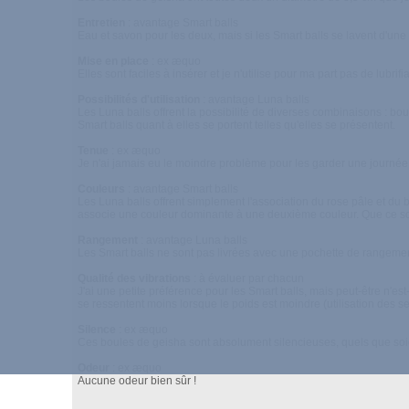
Entretien
: avantage Smart balls
Eau et savon pour les deux, mais si les Smart balls se lavent d'une
Mise en place
: ex æquo
Elles sont faciles à insérer et je n'utilise pour ma part pas de lubrif
Possibilités d'utilisation
: avantage Luna balls
Les Luna balls offrent la possibilité de diverses combinaisons : bo
Smart balls quant à elles se portent telles qu'elles se présentent.
Tenue
: ex æquo
Je n'ai jamais eu le moindre problème pour les garder une journée 
Couleurs
: avantage Smart balls
Les Luna balls offrent simplement l'association du rose pâle et du 
associe une couleur dominante à une deuxième couleur. Que ce soit l
Rangement
: avantage Luna balls
Les Smart balls ne sont pas livrées avec une pochette de rangement
Qualité des vibrations
: à évaluer par chacun
J'ai une petite préférence pour les Smart balls, mais peut-être n'e
se ressentent moins lorsque le poids est moindre (utilisation des s
Silence
: ex æquo
Ces boules de geisha sont absolument silencieuses, quels que soi
Odeur
: ex æquo
Aucune odeur bien sûr !