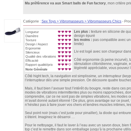
Ma préférence va aux Smart balls de Fun factory
, mon critère pr
Catégorie :
Sex Toys > Vibromasseurs > Vibromasseurs Chics
- Prod
Les plus :
texture en silicone de qu
Longueur
design épuré
Diamètre
les moins :
pas compatible avec un lu
Texture
limite)
Design / Aspect
Ergonomie
Liv est logé avec son chargeur dans 
Silencieux
Qualité des vibrations
Côté ergonomie (à peine incurvé), tai
Efficacité
stimulation clitoridienne, vaginale, 
Rapport qualité/prix
légèreté appréciable, vous pouvez l’u
Note Générale
Côté hight tech, la navigation est simplissime, un interrupteur (ke
l’interrupteur dés une simple pression. On découvre quatre touches "+
Mais, il faut bien l’avouer tout l’intérêt du bougre, reste dans ces 
modes de vibrations intermittentes plus ou moins rapprochées, dont
comprendre, car ce ne sont pas de simples vibrations, les modes on
m’avait donné autant étonné ! De plus, gros avantage sur ce jouet, v
n’hésitez pas à faire jouer vos chers et tendres muscles intimes, l
Seul point noir (mais c’est juste pour pinailler), la diode qui entour
s’éteint. Imaginez le désarroi …
Pour le nettoyage, il faut le laver à l’eau avec un savon doux, bien 
top c’est le remettre dans son emballage jusqu’à la prochaine utilis