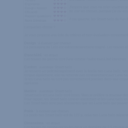
Texture
Ergonomie
J'espère que vous ne m'en voudrez pas 
Design / Aspect
de voir les choses, puisque j'ai pu es
Efficacité
Rapport qualité/prix
A ma gauche, les Smart balls de Fun f
Note Générale
Lesquelles choisir ?
Je vous propose une liste de critères et mon évaluation concernan
Design
: à évaluer par chacun
Le packaging de Lelo est extraordinairement soigné. Les boules ell
Étanchéité
: ex æquo
Les boules de geisha sont l'une comme l'autre tout à fait étanches.
Confort
: avantage Smart balls
Je ressens un petit désagrément avec la ficelle des Luna balls, simp
longue également, elle ne remonte pas contrairement aux Luna balls a
Si les Luna balls ne sont pas correctement placées dans leur coque, 
agréable.
Matière
: avantage Smart balls
Smart balls et Luna balls sont lisses. Mais je préfère la douceur d
Pour rappel, les Smart balls sont en elastomed et les Luna balls en
Les Smart balls sont plus résistantes que les Luna balls qui peuvent
Poids
: à évaluer par chacun
Le poids des Smart balls est de 122 g, celui des Luna balls dépend 
Dimensions
: ex æquo
Les boules de geisha ont toutes deux un diamètre de 3,5 cm que j