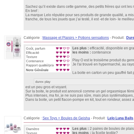
Sachez qu’il existe dans cette gamme, des petits frères qui ont les mêm
En bref :
La marque Lelo réputée pour ses produits de grande qualité, a mis l
franche, de tous les jouets que j’ai testé, il est -et de loin- le meill
Catégorie :
Massage et Plaisirs > Potions sensations
- Produit :
Dure
Les plus :
efficacité, disponible en g
Goût, parfum
les moins :
contenance
Efficacité
Texture
Play O est le troisième produit du gen
Contenance
Je l'ai trouvé en hypermarché, au ray
Rapport qualité/prix
Note Générale
La boite en carton un peu gauffré fai
durex play
est un peu gros et voyant.
Sur la boite, le produit est annoncé comme un gel orgasmique fémin
Plus intenses, ma foi, je ne suis pas sûre, mais plus systématiques,
Dans la boite, un petit flacon-pompe en kit, tout en rondeur, assez 
Catégorie :
Sex Toys > Boules de Geisha
- Produit :
Lelo Luna Balls
Les plus :
2 paires de boules de plaisi
Diamètre
les moins :
la ficelle textile?
Texture