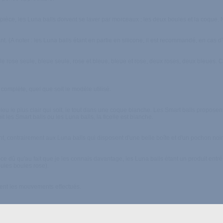
 pièce, les Luna balls doivent se laver par morceaux : les deux boules et la coque. 
iant. (A noter : les Luna balls étant en partie en silicone, il est recommandé, en cas d'
ule rose seule, bleue seule, rose et bleue, bleue et rose, deux roses, deux bleues. 
complète, quel que soit le modèle utilisé.
bleu le plus clair qui soit, le tout dans une coque blanche. Les Smart balls propos
es Smart balls ou les Luna balls, la ficelle est blanche.
, contrairement aux Luna balls qui disposent d'une belle boîte et d'un pochon noir 
st-ce dû qu'au fait que je les connais davantage, les Luna balls étant un produit en
eules boules rose).
ent les mouvements effectués.