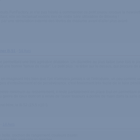
oduits FunFactory, je n'ai pas hésité à commander ce petit joujou lorsque la newslett
tant, elle en réclamait encore lors de notre 1ère utilisation de Bloomy !
par une stimulation externe des lèvres de madame avant d'aller plus avant ...
tner B-51
-
54 Avis
ermettant une très agréable dilatation. Un diamètre au plus faible (une fois le pl
et une bonne "tenue de route". Le petit plus ; le téton sur le dessus, qui procure de
e en imaginant très bien que l'on n'arrivera jamais à se l'introduire, un peu comme u
n peu d'entraînement et de persévérance, c'est finalement très facile de le faire pénét
mètre minimum au resserrement, il reste parfaitement en place tout en permettant 
le, du genre de ceux dont on a envie de l'avoir toujours à portée de main dans la salle
and frère, le B-52 (15,5 x10 !)
-
14 Avis
ie boîte, pochon de rangement, couleurs pastel
les pas très agréable au toucher