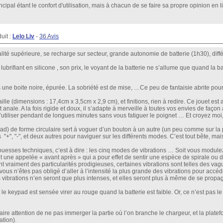
incipal étant le confort d'utilisation, mais à chacun de se faire sa propre opinion en 
uit :
Lelo Liv
-
36 Avis
alité supérieure, se recharge sur secteur, grande autonomie de batterie (1h30), diff
brifiant en silicone , son prix, le voyant de la batterie ne s’allume que quand la bat
une boite noire, épurée. La sobriété est de mise, …Ce peu de fantaisie abrite pourta
lle (dimensions : 17,4cm x 3,5cm x 2,9 cm), et finitions, rien à redire. Ce jouet est a
et anale. A la fois rigide et doux, il s’adapte à merveille à toutes vos envies de faç
tiliser pendant de longues minutes sans vous fatiguer le poignet … Et croyez moi, l’u
ypad) de forme circulaire sert à voguer d’un bouton à un autre (un peu comme sur l
", "-", et deux autres pour naviguer sur les différents modes. C’est tout bête, mais ç
prouesses techniques, c’est à dire : les cinq modes de vibrations … Soit vous modulez
 une appelée « avant après » qui a pour effet de sentir une espèce de spirale ou d
t vraiment des particularités prodigieuses, certaines vibrations sont telles des v
ous n’êtes pas obligé d’aller à l’intensité la plus grande des vibrations pour accéd
es vibrations n’en seront que plus intenses, et elles seront plus à même de se propa
e le keypad est sensée virer au rouge quand la batterie est faible. Or, ce n’est pas le
faire attention de ne pas immerger la partie où l’on branche le chargeur, et la platef
ation).