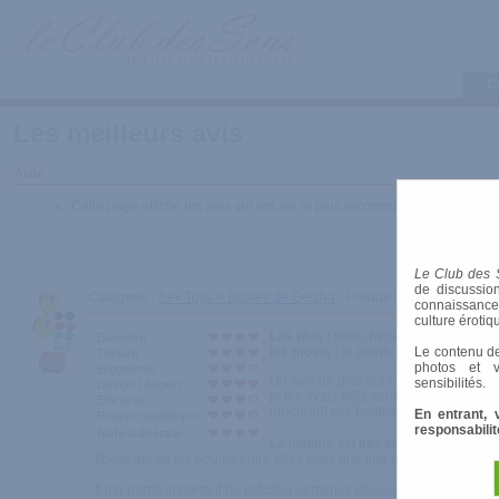
C
Les meilleurs avis
Aide
Cette page affiche les avis qui ont été le plus recommandés par les m
Le Club des 
de discussion
Catégorie :
Sex Toys > Boules de Geisha
- Produit :
Fun Factory Sm
connaissances 
culture érotiq
Les plus :
taille, hygiène, effets, sile
Diamètre
les moins :
la pointe fixant la ficelle 
Le contenu de
Texture
photos et v
Ergonomie
Un avis de plus sur ces fameuses smar
sensibilités.
Design / Aspect
je les avais déjà achetées suite aux a
Efficacité
procurent ces boules.
En entrant, 
Rapport qualité/prix
responsabilit
Note Générale
La matière est très agréable, rigide ma
ficelle qui lie les boules entre elles mais une tige rigide solidaire
Il me parait important de préciser certaines choses : même si elles 