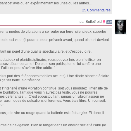
lisant cet avis ou en expérimentant les unes ou les autres...
25 Commentaires
par Buffetfroid
300
érents modes de vibrations à se rouler par terre, silencieux, superbe
terie est vide, (il pourrait nous prévenir avant, quand elle est devient
nt un jouet d’une qualité spectaculaire, et c’est peu dire.
udacieux et pluridisciplinaire, vous pouvez très bien l’utiliser en
on assez déconcertante ! De plus, son poids plume, lui confère une
tiliser peut s’avérer être addictif.
a plus part des téléphones mobiles actuels). Une diode blanche éclaire
a fait toute la différence.
 l’intensité d’une vibration continue, soit vous modulez l’intensité de
e tourbillon. Tant que vous n’aurez pas testé, vous ne pourrez
agues déferlantes, …C’est époustouflant, jamais un vibromasseur ne
er aux modes de pulsations différentes. Vous êtes libre. Un conseil,
ger.
 cas, elle vire au rouge quand la batterie est déchargée. Et donc, il
orme de navigation. Bien le ranger dans un endroit sec et à l’abri (le