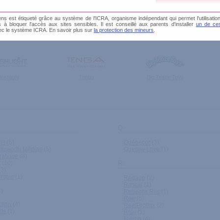
s est étiqueté grâce au système de l'ICRA, organisme indépendant qui permet l'utilisation
és à bloquer l'accès aux sites sensibles. Il est conseillé aux parents d'installer
un de ces
ec le système ICRA. En savoir plus sur
la protection des mineurs
.
stic Partner
X-Man All Black (Belgo Prism)
La Musardine
leshlight
Tenga
Big Teaze Toys
Q
ns
(5)
Québecor
(3)
ilipacchi Médias
(5)
Quenny Love
(1)
ratique
(8)
t
(10)
R
3)
ropic
(1)
Ragage
(2)
Rascal
(1)
)
Rebecca Rils
(1)
Ree
(5)
ction
(4)
ReelProthix
(2)
cts
(1)
Rfsu
(3)
Rimba
(4)