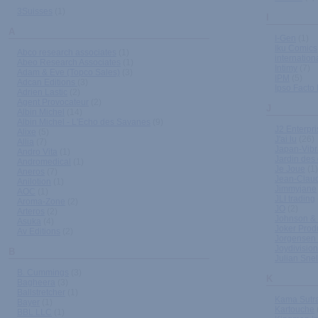
3Suisses
(1)
I
A
I-Gen
(1)
Iku Comics
Abco research associates
(1)
internation
Abeo Research Associates
(1)
Intimy
(7)
Adam & Eve (Topco Sales)
(3)
IPM
(5)
Adcan Editions
(3)
Ipso Facto
Adrien Lastic
(2)
Agent Provocateur
(2)
J
Albin Michel
(14)
Albin Michel - L'Echo des Savanes
(9)
J2 Enterpr
Alixe
(5)
J'ai lu
(26)
Allia
(7)
Japan-Vibr
Andro Vita
(1)
Jardin des
Andromedical
(1)
Je Joue
(1)
Aneros
(7)
Jean-Clau
Anilotion
(1)
Jimmyjane
AOC
(1)
JLI trading
Aroma-Zone
(2)
JO
(2)
Arteros
(2)
Johnson &
Asuka
(4)
Joker Prod
Av Editions
(2)
Jorgensen 
Joydivision
B
Julian Snel
B. Cummings
(3)
K
Bagheera
(3)
Ballstretcher
(1)
Kama Sutr
Bayer
(1)
Kartouche
BBL LLC
(1)