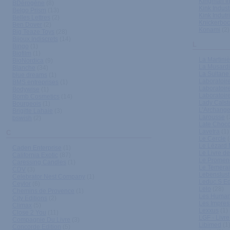
Kingman In
BDérogène
(8)
Kink Indust
Belgo Prism
(13)
Kink Indutr
Belles Lettres
(2)
Knickerboc
Ben Dover
(2)
Konami
(2)
Big Teaze Toys
(28)
Bijoux Indiscrets
(14)
L
Bingo
(1)
Biofilm
(1)
La Martiniè
BioNordica
(9)
La Musard
Blanche
(34)
La Sultane
blue dreams
(1)
Laboratoir
BMS entreprises
(1)
Laboratoir
Bodywise
(1)
Laboratoi
Bomb Cosmetics
(14)
Lady Calst
Bourgeois
(1)
L'Archange
Brigitte Lahaie
(3)
Larousse
(
bswish
(2)
Late Choco
Lavetra
(1)
C
Le Cercle
(
Le Lézard 
Caden Enterprise
(1)
Le Livre d
California Exotic
(87)
Le Promen
Caressing Candles
(1)
Le Temerai
CDV
(3)
Lebenslust
Celebrator Nest Company
(1)
Leduc.S Ed
Ceylor
(6)
Lelo
(28)
Chemins de Provence
(1)
Les Human
City Editions
(2)
Les Impres
Climax
(5)
Lexxus
(1)
Close 2 You
(11)
LGF - Livr
Compagnie Du Livre
(3)
Libimed
(1
Concorde Edition
(5)