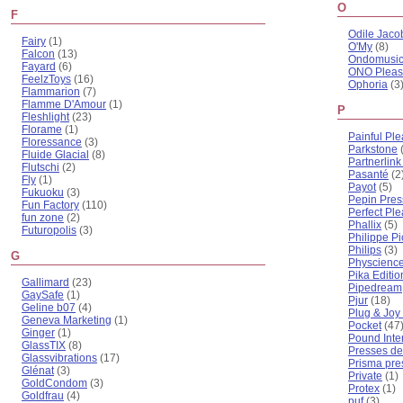
O
F
Odile Jaco
Fairy
(1)
O'My
(8)
Falcon
(13)
Ondomusi
Fayard
(6)
ONO Pleas
FeelzToys
(16)
Ophoria
(3
Flammarion
(7)
Flamme D'Amour
(1)
P
Fleshlight
(23)
Florame
(1)
Painful Pl
Floressance
(3)
Parkstone
Fluide Glacial
(8)
Partnerlin
Flutschi
(2)
Pasanté
(2
Fly
(1)
Payot
(5)
Fukuoku
(3)
Pepin Pres
Fun Factory
(110)
Perfect Pl
fun zone
(2)
Phallix
(5)
Futuropolis
(3)
Philippe Pi
Philips
(3)
G
Physcienc
Pika Editio
Gallimard
(23)
Pipedream
GaySafe
(1)
Pjur
(18)
Geline b07
(4)
Plug & Joy
Geneva Marketing
(1)
Pocket
(47
Ginger
(1)
Pound Inte
GlassTIX
(8)
Presses de 
Glassvibrations
(17)
Prisma pre
Glénat
(3)
Private
(1)
GoldCondom
(3)
Protex
(1)
Goldfrau
(4)
puf
(3)