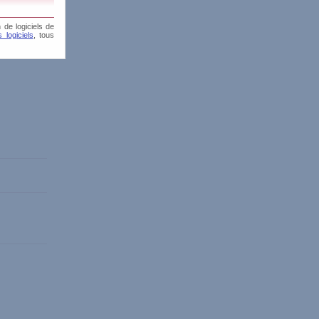
 de logiciels de
 logiciels
, tous