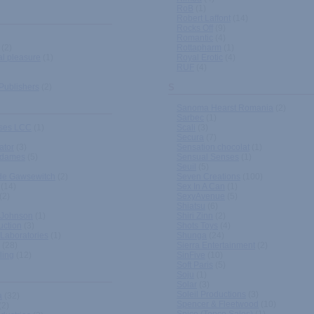
RoB
(1)
Robert Laffont
(14)
Rocks Off
(9)
Romantic
(4)
(2)
Rottapharm
(1)
al pleasure
(1)
Royal Erotic
(4)
RUF
(4)
 Publishers
(2)
S
Sanoma Hearst Romania
(2)
Sarbec
(1)
ises LCC
(1)
Scali
(3)
Secura
(7)
ator
(3)
Sensation chocolat
(1)
 dames
(5)
Sensual Senses
(1)
Seuil
(5)
de Gawsewitch
(2)
Seven Creations
(100)
(14)
Sex In A Can
(1)
(2)
SexyAvenue
(5)
Shiatsu
(6)
 Johnson
(1)
Shiri Zinn
(2)
uction
(3)
Shots Toys
(4)
Laboratories
(1)
Shunga
(24)
(28)
Sierra Entertainment
(2)
ling
(12)
SinFive
(10)
Soft Paris
(5)
Soju
(1)
Solar
(3)
Soleil Productions
(3)
a
(32)
Spencer & Fleetwood
(10)
(2)