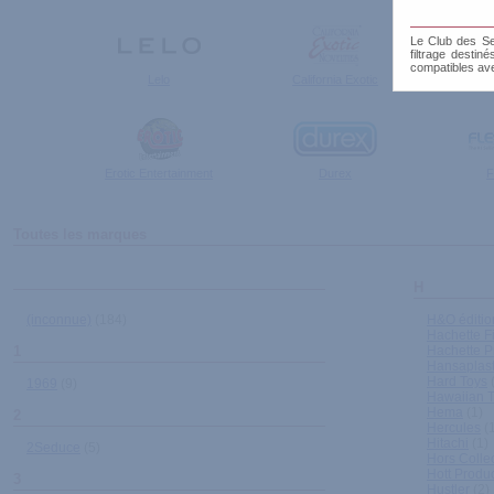
Le Club des Sen
filtrage destin
compatibles av
Lelo
California Exotic
Dome
Erotic Entertainment
Durex
F
Toutes les marques
H
(inconnue)
(184)
H&O éditio
Hachette F
1
Hachette P
Hansaplas
Hard Toys
(
1969
(9)
Hawaiian T
Hema
(1)
2
Hercules
(1
Hitachi
(1)
2Seduce
(5)
Hors Colle
Hott Produ
3
Hustler
(2)