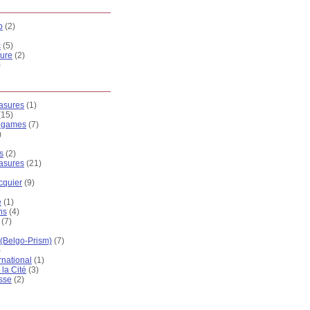
b
(2)
c
(5)
ure
(2)
)
easures
(1)
(15)
k games
(7)
)
s
(2)
easures
(21)
cquier
(9)
e
(1)
ns
(4)
(7)
 (Belgo-Prism)
(7)
)
rnational
(1)
la Cité
(3)
sse
(2)