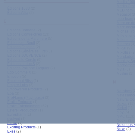
Media 100
Media Craft
Éditions 1633
(2)
MEDintim
(
Éditions Allia
(2)
Megasol
(3
meo-team
(
E
Mercure de
Mercuroch
Editions Borderie
(2)
Michael Y
Editions Contre-dires
(13)
Mille et un
Editions de la Martinière
(5)
Millenium 
Editions du Seuil
(2)
Minerva
(3
Editions Fetjaine
(2)
Mi-Su
(9)
Editions Générales First
(3)
MixGliss
(9
Editions JOUVENCE
(2)
Mondadori
Editions le Cercle
(9)
Monkey Sp
Editions Leduc.S
(2)
MoreAmor
Editions Philippe Picquier
(2)
Myla
(3)
Ego Comme X
(2)
Mystim
(1)
Emotion
(5)
Emotional Bliss
(1)
N
Empire Labs
(3)
Empowered Products
(2)
Nasstoys
(
Epa
(3)
Natessanc
EroFlame (Playhouse)
(3)
Natural Co
Erotic Embrace
(1)
Nexus
(15)
Erotic Entertainment
(62)
Nickel
(1)
Esterel Production
(1)
njoy
(6)
Europharm
(1)
NMC
(113)
evolved
(1)
Nookii
(2)
Excite
(1)
Notorious 
Exciting Products
(1)
Nuxe
(2)
Exes
(2)