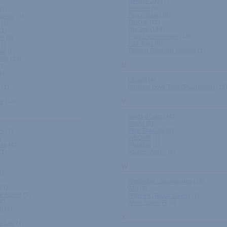
Tongue Joy
(1)
Tonkam
(5)
(1)
Topco Sales
(8)
mpany
(3)
Touché
(11)
(1)
Toy Joy
(149)
(1)
Trigg Laboratories
(13)
ve
(8)
TSX Toys
(6)
1)
Twisted Products Limited
(1)
le
(6)
oice
(13)
U
)
1)
Ubisoft
(4)
(1)
Ultimate Love Toys (Playhouse)
(15
be
(13)
V
Vents d'Ouest
(4)
Viaxyl
(2)
ys
(1)
Vibe Therapy
(8)
)
VIBOKIT
(1)
ose
(4)
Vibrafun
(1)
(1)
Voulez-Vous...
(6)
W
1)
Westridge Laboratories
(18)
31)
Wet
(2)
re Album
(3)
WildFire (Topco Sales)
(2)
4)
Www Stade Fr
(3)
n
(2)
X
e Lab
(1)