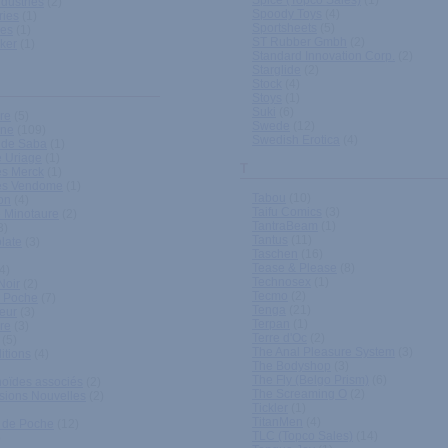
Spice (Topco Sales)
(1)
dustries
(2)
Spoody Toys
(4)
ries
(1)
Sportsheets
(5)
ies
(1)
ST Rubber Gmbh
(2)
ker
(1)
Standard Innovation Corp.
(2)
Starglide
(2)
Stock
(4)
Stoys
(1)
Suki
(6)
re
(5)
Swede
(12)
ine
(109)
Swedish Erotica
(4)
 de Saba
(1)
e Uriage
(1)
T
es Merck
(1)
res Vendome
(1)
Tabou
(10)
on
(4)
Taifu Comics
(3)
 Minotaure
(2)
TantraBeam
(1)
3)
Tantus
(11)
late
(3)
Taschen
(16)
Tease & Please
(8)
4)
Technosex
(1)
Noir
(2)
Tecmo
(2)
e Poche
(7)
Tenga
(21)
eur
(3)
Terpan
(1)
re
(3)
Terre d'Oc
(2)
(5)
The Anal Pleasure System
(3)
itions
(4)
The Bodyshop
(3)
The Fly (Belgo Prism)
(6)
oïdes associés
(2)
The Screaming O
(2)
sions Nouvelles
(2)
Tickler
(1)
TitanMen
(4)
e de Poche
(12)
TLC (Topco Sales)
(14)
)