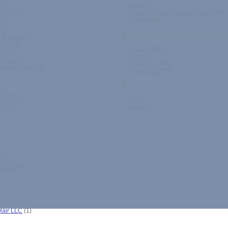
0
(2)
xantis
(1)
 Inc
(1)
X-Man All Black (Belgo Prism)
(20)
1)
X-tassie
(4)
)
3)
Y
 France
(2)
rome
(2)
YESforLOV
(7)
oung
(1)
Yoba
(5)
e Nuits
(5)
You 2 Toys
(18)
(Belgo Prism)
(5)
Yves Rocher
(6)
)
Z
)
 France
(3)
Zini
(7)
anker
(1)
Zulma
(2)
e
(2)
2)
e
(2)
ntours
(6)
Hair LLC
(1)