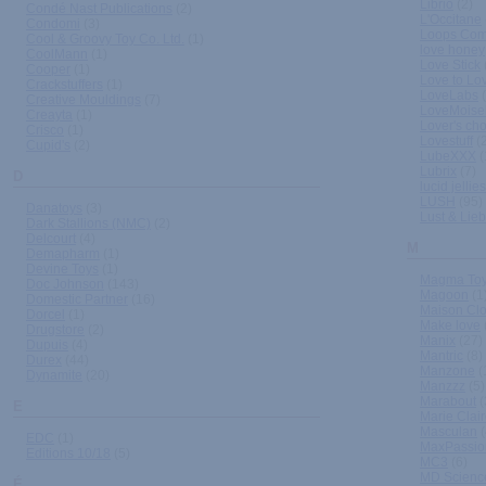
Librio
(2)
Condé Nast Publications
(2)
L'Occitane
Condomi
(3)
Loops Co
Cool & Groovy Toy Co. Ltd.
(1)
love honey
CoolMann
(1)
Love Stick
Cooper
(1)
Love to Lo
Crackstuffers
(1)
LoveLabs
(
Creative Mouldings
(7)
LoveMoisel
Creayta
(1)
Lover's ch
Crisco
(1)
Lovestuff
(2
Cupid's
(2)
LubeXXX
(
Lubrix
(7)
D
lucid jellies
LUSH
(95)
Danatoys
(3)
Lust & Lie
Dark Stallions (NMC)
(2)
Delcourt
(4)
M
Demapharm
(1)
Devine Toys
(1)
Magma To
Doc Johnson
(143)
Magoon
(1
Domestic Partner
(16)
Maison Cl
Dorcel
(1)
Make love
Drugstore
(2)
Manix
(27)
Dupuis
(4)
Mantric
(8)
Durex
(44)
Manzone
(
Dynamite
(20)
Manzzz
(5)
Marabout
(
E
Marie Clai
Masculan
(
EDC
(1)
MaxPassio
Editions 10/18
(5)
MC3
(6)
MD Scienc
É