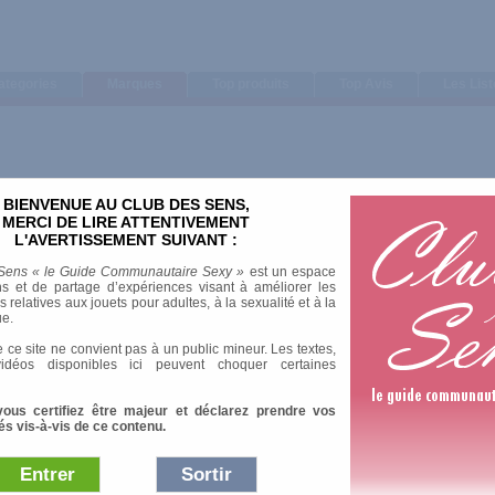
ategories
Marques
Top produits
Top Avis
Les Lis
BIENVENUE AU CLUB DES SENS,
liquez sur une marque afin d’accéder à toute sa gamme
MERCI DE LIRE ATTENTIVEMENT
L'AVERTISSEMENT SUIVANT :
Sens « le Guide Communautaire Sexy »
est un espace
lassement des fabricants en fonction du nombre de
s et de partage d’expériences visant à améliorer les
relatives aux jouets pour adultes, à la sexualité et à la
ts pour les produits ou éditeurs pour les livres et
ue.
e des produits de la marque.
e à partir du moteur de recherche en tapant
 ce site ne convient pas à un public mineur. Les textes,
idéos disponibles ici peuvent choquer certaines
vous certifiez être majeur et déclarez prendre vos
és vis-à-vis de ce contenu.
Entrer
Sortir
Toy Joy
NMC
Seven Creations