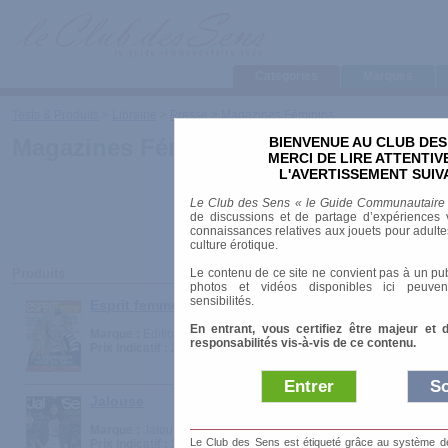
Categories
Marques
Tests & Produits
>
Librairie
>
Presse
>
Magazines Féminins
BIENVENUE AU CLUB DES
Magazines Féminins
MERCI DE LIRE ATTENTI
L'AVERTISSEMENT SUIV
Le Club des Sens « le Guide Communautaire
de discussions et de partage d’expériences v
connaissances relatives aux jouets pour adultes,
culture érotique.
Le contenu de ce site ne convient pas à un pub
Produits
photos et vidéos disponibles ici peuven
sensibilités.
Esprit femme
En entrant, vous certifiez être majeur et 
Marque :
Editions larivière
responsabilités vis-à-vis de ce contenu.
Prix indicatif :
2.00 €
Entrer
So
Jalouse
Marque :
Jalou
Le Club des Sens est étiqueté grâce au système de l
Prix indicatif :
3.20 €