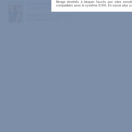
filtrage destinés à bloquer l'accès aux sites sensib
Cosmopolitan - supplément sexe
compatibles avec le système ICRA. En savoir plus s
Librairie > Presse > Hors-série et N° spéciaux
Marque :
Marie Claire Album
Prix indicatif :
1.80 €