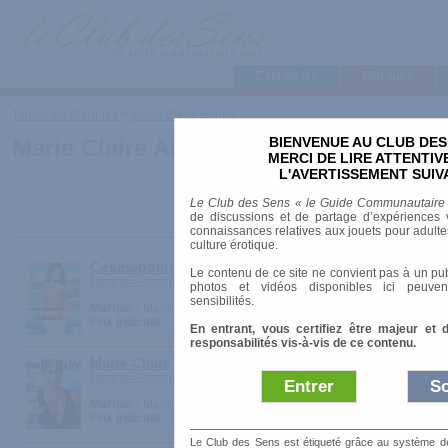
Categories
Marques
Toutes les Marques
>
Marie Claire Album
BIENVENUE AU CLUB DES
Marie Claire Album
MERCI DE LIRE ATTENTI
L'AVERTISSEMENT SUIV
Le Club des Sens « le Guide Communautaire
de discussions et de partage d’expériences v
connaissances relatives aux jouets pour adultes,
culture érotique.
Cosmopolitan
Le contenu de ce site ne convient pas à un pub
Librairie > Presse > Magazines Féminins
photos et vidéos disponibles ici peuven
sensibilités.
Marque :
Marie Claire Album
Prix indicatif :
1.80 €
En entrant, vous certifiez être majeur et 
responsabilités vis-à-vis de ce contenu.
Marie-Claire
Librairie > Presse > Magazines Féminins
Entrer
So
Marque :
Marie Claire Album
Prix indicatif :
2.59 €
Le Club des Sens est étiqueté grâce au système de l