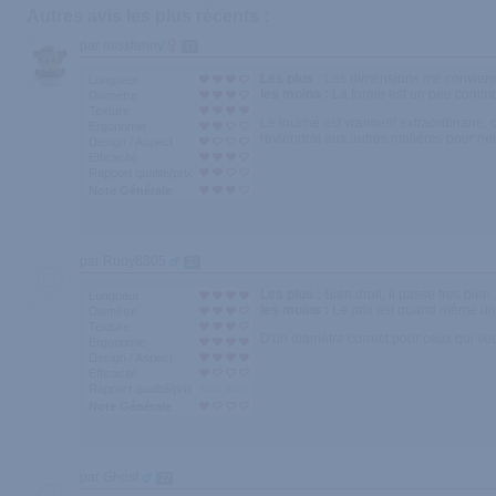
Autres avis les plus récents :
par missfanny
17
Les plus :
Les dimensions me conviennen
Longueur
les moins :
La forme est un peu commu
Diamètre
Texture
Le touché est vraiment extraordinaire, o
Ergonomie
reviendrai aux autres matières pour rie
Design / Aspect
Efficacité
Rapport qualité/prix
Note Générale
par Rudy8305
27
Les plus :
Bien droit, il passe très bien.
Longueur
les moins :
Le prix est quand même un
Diamètre
Texture
D'un diamètre correct pour ceux qui ve
Ergonomie
Design / Aspect
Efficacité
Rapport qualité/prix
Note Générale
par Ghost
27