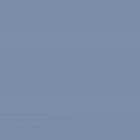
c comme ça
ires 3 semaines juste après l'anniversaire de ma meilleure amie et je le lui ai offert 
tement en nous alternant pour comparer.
au mien (couleur mise à part)
- la couleur est bizarre Beaucoup beaucoup trop cher
lgré sa souplese exagérée.