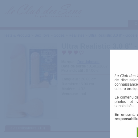
C
Tests & Produits
>
Sex Toys
>
Godes
>
Réalistes
>
Ultra Realistic 3.0 8" - God
Ultra Realistic 3.0 
Marque
:
Doc Johnson
Date de sortie
: 01/01/2007
Prix indicatif
: 87.00 €
Le Club des 
Longueur
: 20.00 cm
de discussion
Diamètre
: 5.00 cm
connaissances 
culture érotiq
Matière
: UR3
Ventouse
: oui
Le contenu de
photos et v
sensibilités.
En entrant, 
responsabilit
avis utilisateurs
(10)