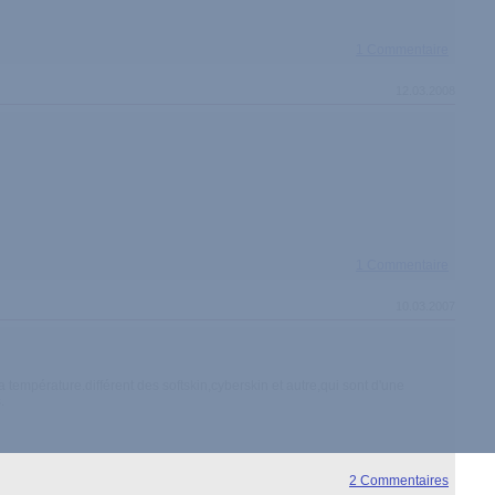
1 Commentaire
12.03.2008
1 Commentaire
10.03.2007
température.différent des softskin,cyberskin et autre,qui sont d'une
.
2 Commentaires