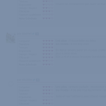
Texture
novice ne commencer pas avec un tru
Ergonomie
Design / Aspect
Efficacité
Rapport qualité/prix
Note Générale
par davinet
56
Les plus :
Il ressemble au mien
Longueur
les moins :
Il est trop cher
Diamètre
Texture
En fait je devais partir en voyage d'affa
Ergonomie
plus à mon sexe.
Design / Aspect
Elle a rit et a voulu l'essayer immédia
Efficacité
Rapport qualité/prix
Note Générale
par michbin
90
Les plus :
texture parfaite - ressemble 
Longueur
les moins :
Il se plie trop facilement 
Diamètre
Texture
Julie et moi l'utilisons avec plaisir ma
Ergonomie
Design / Aspect
Efficacité