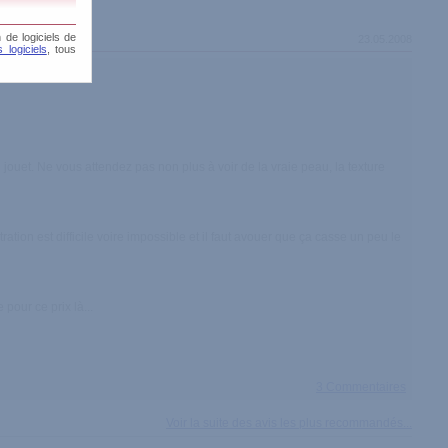
 de logiciels de
23.05.2008
 logiciels
, tous
u jouet. Ne vous attendez pas non plus à voir de la vraie peau, la texture
ation est difficile voire impossible et il faut avouer que ça casse un peu le
pour ce prix là...
3 Commentaires
Voir la suite des avis les plus recommandés...