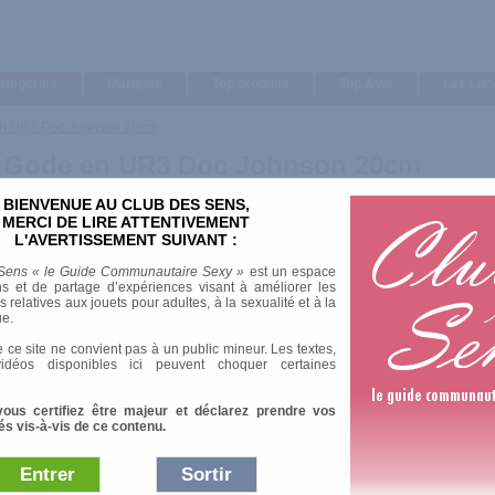
ategories
Marques
Top produits
Top Avis
Les Lis
e en UR3 Doc Johnson 20cm
8" - Gode en UR3 Doc Johnson 20cm
BIENVENUE AU CLUB DES SENS,
MERCI DE LIRE ATTENTIVEMENT
L'AVERTISSEMENT SUIVANT :
Sens « le Guide Communautaire Sexy »
est un espace
s et de partage d’expériences visant à améliorer les
relatives aux jouets pour adultes, à la sexualité et à la
ue.
 ce site ne convient pas à un public mineur. Les textes,
idéos disponibles ici peuvent choquer certaines
vous certifiez être majeur et déclarez prendre vos
és vis-à-vis de ce contenu.
Entrer
Sortir