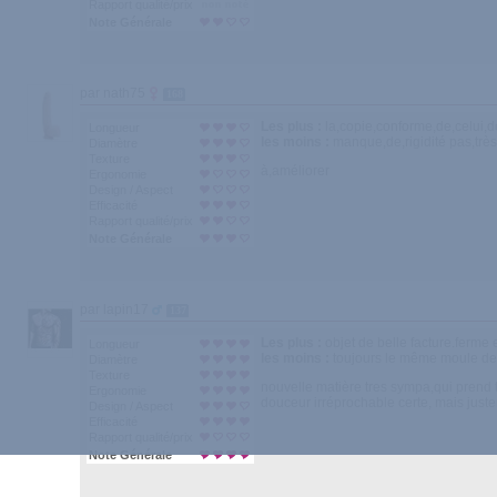
Rapport qualité/prix
Note Générale
par nath75
168
Les plus :
la,copie,conforme,de,celui
Longueur
les moins :
manque,de,rigidité pas,très
Diamètre
Texture
à,améliorer
Ergonomie
Design / Aspect
Efficacité
Rapport qualité/prix
Note Générale
par lapin17
137
Les plus :
objet de belle facture.ferme e
Longueur
les moins :
toujours le même moule de f
Diamètre
Texture
nouvelle matière tres sympa,qui prend t
Ergonomie
douceur irréprochable certe, mais justem
Design / Aspect
Efficacité
Rapport qualité/prix
Note Générale