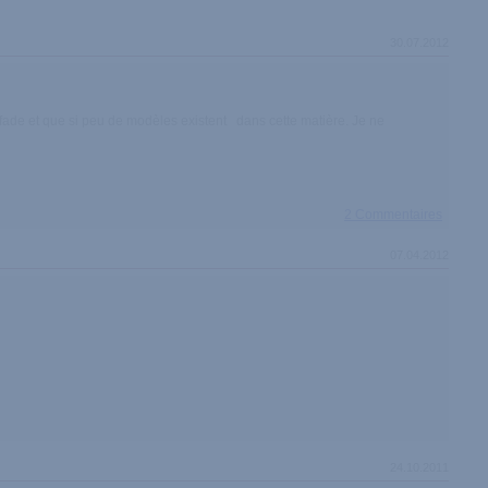
30.07.2012
si fade et que si peu de modèles existent dans cette matière. Je ne
2 Commentaires
07.04.2012
24.10.2011