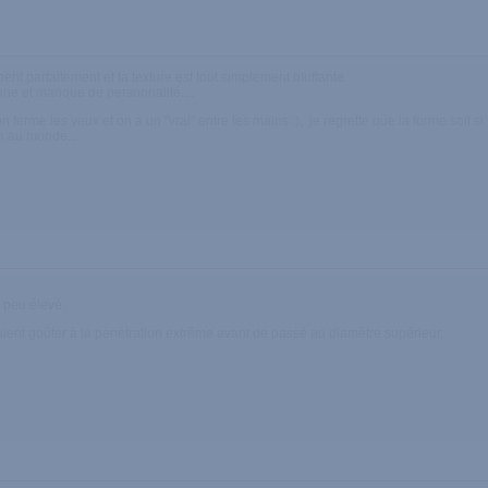
t parfaitement et la texture est tout simplement bluffante
ne et manque de personnalité....
n ferme les yeux et on a un "vrai" entre les mains :), je regrette que la forme soit 
n au monde...
 peu élevé.
ulent goûter à la pénétration extrême avant de passé au diamètre supérieur.