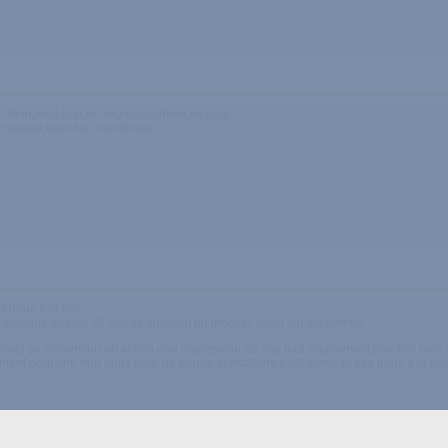
,de,mon,mari bon,en,vaginal,comme,en,anal
,réaliste,question,esthétique
t doux a la fois.
abrique depuis 20 ans.ils auraient pu innover aussi sur les formes.
oute sa dimension en action.une impression de vrai tout simplement,une fois bien a 
ent peut être trop doux pour de bonne sensations.il est ferme et tres doux a la fois