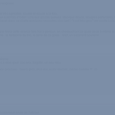
t longueur
t très agréable, souple et douce à la fois.
i a permis d'initier Lola aux grosse queues. Musique douce, bougies parfumées, mas
sparait dans sa chatte quelques secondes plus tard ! "il est très gros" me confie Lo
ne finira cette séance très hot à genoux, en chevauchant ce gode posé à même le sol
a : le fantasme du trio, la taille de ce gode... bref, un excellent souvenir.
éalisme
os à mon gout, son prix, fragilité, un peu mou
n prochain : moins gros, plus dur, aussi réaliste, meme matiere !!! ;o)
ialement envie de l'utiliser