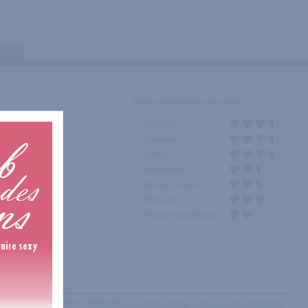
tes
Notes moyennes des avis
Longueur
Diamètre
Texture
Ergonomie
Design / Aspect
Efficacité
Rapport qualité/prix
Afficher :
Sélection
|
Les plus récents
|
Les plus recommandés