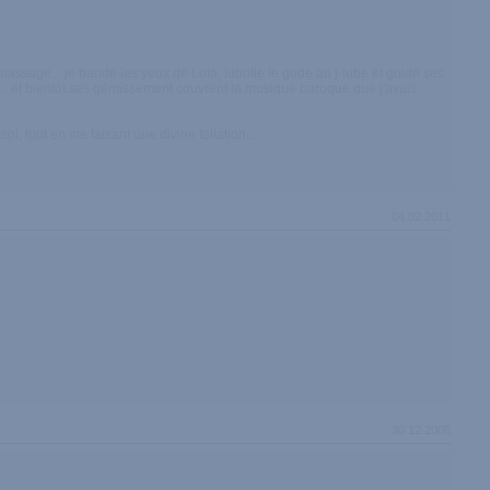
sage... je bande les yeux de Lola, lubrifie le gode au j-lube et guide ses
la... et bientôt ses gémissement couvrent la musique baroque que j'avais
, tout en me faisant une divine fellation...
04.02.2011
30.12.2008