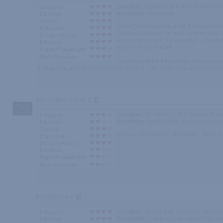
Les plus :
Confort de l'UR3; diamètre e
Longueur
les moins :
entretien
Diamètre
Texture
Notre 2ème gode réaliste. La matière es
Ergonomie
C'est un gode de bonnes dimensions, qu
Design / Aspect
mains vers notre nouveau toy ... qui di
Efficacité
mise en fond sonore.
Rapport qualité/prix
Note Générale
La ventouse tient très bien : ma compag
L'orgasme qui s'ensuivit fut retentissant. Une vraie révélation pour Lol
par scorpioninlove
6
Les plus :
la matiére UR3 j'adore, le r
Longueur
les moins :
le diametre, un peu trop gr
Diamètre
Texture
un peu trop gros en diametre, ..donc mo
Ergonomie
Design / Aspect
Efficacité
Rapport qualité/prix
Note Générale
par bigyann
5
Les plus :
reel plaisir ventouse efficace
Longueur
les moins :
odeur qui ne donne pas spec
Diamètre