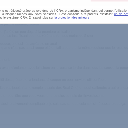
s est étiqueté grâce au système de l'ICRA, organisme indépendant qui permet l'utilisation
és à bloquer l'accès aux sites sensibles. Il est conseillé aux parents d'installer
un de ces
ec le système ICRA. En savoir plus sur
la protection des mineurs
.
icace, facile à laver
e prix, le modèle, l'odeur
t j'ai été un peu déçu à la première utilisation.
e pense insuffisant pour les vétérans (un peu moins de 5 cm).
 douce, elle est très agréable en anal.
le gland n'est pas aussi rouge et à en fait a peu prêt la même couleur que le reste d
mement.
avant d'entamer avec lui, sinon on le verra se tordre dans tous les sens et la pénétr
lutôt désagréable et a tendance à couper un peu l'envie d'utiliser l'objet.
utres jouets (par exemple la série des Real One) on peut s'attendre à autre chose 
acheter peut être que vous vous rendrez plus compte de l'investissement.
mais c'est relativement compliqué et je suis pas sur que cela soit si nécessaire que ça.