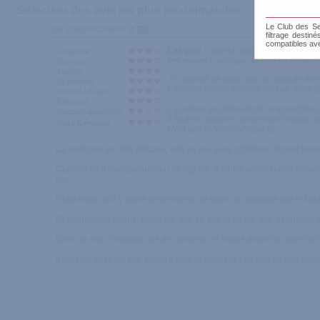
Sélection des avis les plus recommandés :
Le Club des Sen
par chagrindamour
65
filtrage destin
compatibles av
Les plus :
aspect, douceur, ventouse eff
Longueur
les moins :
manque un peu de rigidité, l
Diamètre
Texture
J'ai acheté ce gode sur un coup de tête e
Ergonomie
Le diamètre est pas mal du tout, mais j
Design / Aspect
Efficacité
La texture est déroutante, vraiment très
Rapport qualité/prix
Il faut se rassurer concernant l'image, 
Note Générale
n'est pas si "réaliste" que ça.
La ventouse est très efficace, elle se fixe sans problème et tient fer
Cependant il manque un peu de rigidité, il faut donc s'exercer un peu 
truc.
Il faut noter qu'il y a une petite odeur de latex ou plastique qui est p
Concernant le moule, il semble que ce soit le même que beaucoup d'a
Enfin, le prix, n'oubliez pas de convertir en francs avant de vous l'
il est livré avec du talc, parait il pour l'entretient, j'en met un peu 