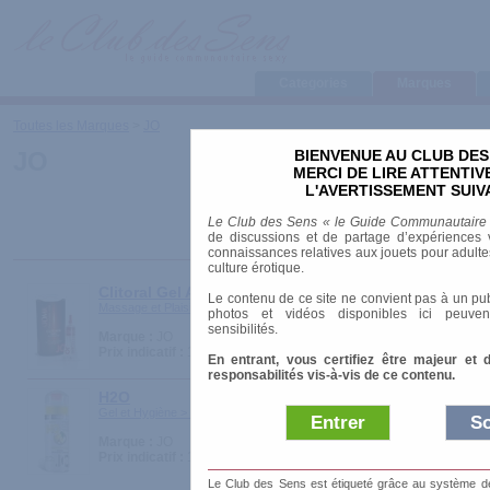
Categories
Marques
Toutes les Marques
>
JO
BIENVENUE AU CLUB DES
JO
MERCI DE LIRE ATTENTI
L'AVERTISSEMENT SUIV
Le Club des Sens « le Guide Communautaire
de discussions et de partage d’expériences v
connaissances relatives aux jouets pour adultes,
culture érotique.
Clitoral Gel Atomic
Le contenu de ce site ne convient pas à un pub
Massage et Plaisirs > Potions sensations
photos et vidéos disponibles ici peuven
sensibilités.
Marque :
JO
Prix indicatif :
19.95 €
En entrant, vous certifiez être majeur et 
responsabilités vis-à-vis de ce contenu.
H2O
Gel et Hygiène > Lubrifiants
Entrer
So
Marque :
JO
Prix indicatif :
12.90 €
Le Club des Sens est étiqueté grâce au système de l