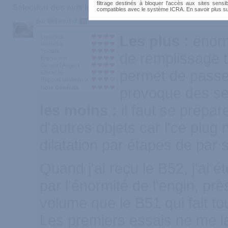
filtrage destinés à bloquer l'accès aux sites sensib
Sélection des avis les plus recommandés :
compatibles avec le système ICRA. En savoir plus s
par bellanus
45
Les plus :
énorm
Longueur
Diamètre
Texture
de remplissage t
Ergonomie
Design / Aspect
permet de passer
Efficacité
Rapport qualité/prix
Note Générale
provoque des sen
les moins :
il faut se prépa
d'autres objets car l'ce plug
dilatation par étapes de par
Quand j'ai reçu le B52, j'ai é
par l'énormité de l'engin, pr
volume que le B51 qui fait tou
Les premiers essais ne me l