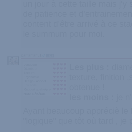
un jour à cette taille mais j'y
de patience et d'entrainemen
content d'être arrivé à ce st
le summum pour moi.
par fanfan51
1824
Les plus :
diamé
Longueur
Diamètre
Texture
texture, finition ,
Ergonomie
Design / Aspect
obtenue !
Efficacité
Rapport qualité/prix
Note Générale
les moins :
je n
Ayant beaucoup appréciè le B5
"logique" que tôt où tard , je