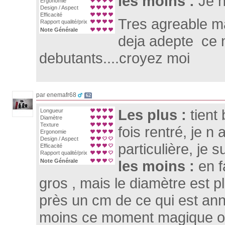
les moins :
Je n
Ergonomie
Design / Aspect
Efficacité
Tres agreable m
Rapport qualité/prix
Note Générale
deja adepte ce n
debutants....croyez moi
par enemafr68
62
Les plus :
tient
Longueur
Diamètre
Texture
fois rentré, je n 
Ergonomie
Design / Aspect
particulière, je s
Efficacité
Rapport qualité/prix
Note Générale
les moins :
en f
gros , mais le diamètre est pl
près un cm de ce qui est ann
moins ce moment magique ou