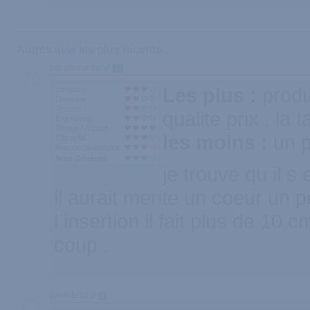
Autres avis les plus récents :
par pourunfist
13
Les plus :
produ
Longueur
Diamètre
Texture
qualite prix . la t
Ergonomie
Design / Aspect
les moins :
un p
Efficacité
Rapport qualité/prix
Note Générale
je trouve qu il s
il aurait merite un coeur un p
l insertion il fait plus de 10
coup .
par toto10
5