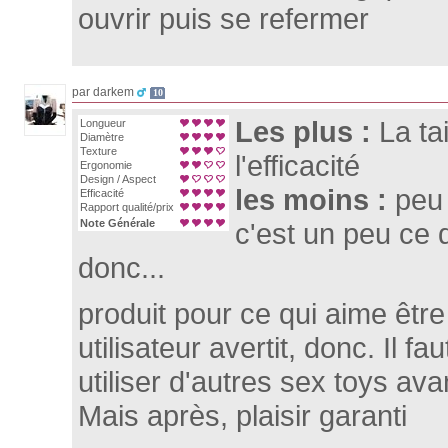
ouvrir puis se refermer
par darkem
10
Les plus :
La tai
Longueur
Diamètre
Texture
l'efficacité
Ergonomie
Design / Aspect
les moins :
peu 
Efficacité
Rapport qualité/prix
Note Générale
c'est un peu ce 
donc...
produit pour ce qui aime être
utilisateur avertit, donc. Il fau
utiliser d'autres sex toys avant
Mais après, plaisir garanti