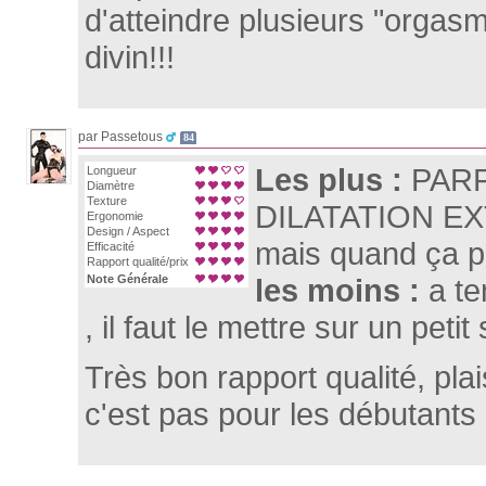
d'atteindre plusieurs "orgasm
divin!!!
par Passetous
84
Les plus :
PARF
Longueur
Diamètre
Texture
DILATATION EX
Ergonomie
Design / Aspect
mais quand ça p
Efficacité
Rapport qualité/prix
Note Générale
les moins :
a t
, il faut le mettre sur un peti
Très bon rapport qualité, plais
c'est pas pour les débutants