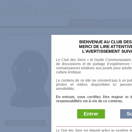
Categories
Marques
Tests & Produits
>
Sex Toys
>
Plaisir anal
>
Plugs
>
B-52
BIENVENUE AU CLUB DES
B-52
MERCI DE LIRE ATTENTI
L'AVERTISSEMENT SUIV
Marque
:
Domestic Partner
Le Club des Sens « le Guide Communautaire
Prix indicatif
: 44.50 €
de discussions et de partage d’expériences v
connaissances relatives aux jouets pour adultes,
Longueur
: 15.50 cm
culture érotique.
Diamètre
: 10.00 cm
Le contenu de ce site ne convient pas à un pub
Vibrant
: non
photos et vidéos disponibles ici peuven
Matière
: Vinyle
sensibilités.
En entrant, vous certifiez être majeur et 
responsabilités vis-à-vis de ce contenu.
Entrer
So
avis utilisateurs
(9)
Afficher :
Sélec
Le Club des Sens est étiqueté grâce au système de l