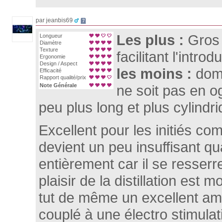
par jeanbis69
7
Les plus :
Gros 
Longueur
Diamètre
Texture
facilitant l'introd
Ergonomie
Design / Aspect
les moins :
dom
Efficacité
Rapport qualité/prix
Note Générale
ne soit pas en o
peu plus long et plus cylindri
Excellent pour les initiés co
devient un peu insuffisant qu
entièrement car il se resserre
plaisir de la distillation est 
tut de même un excellent ami
couplé à une électro stimulat