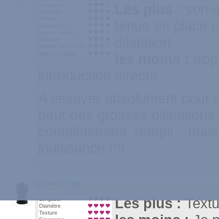
Les plus :
son e
Longueur
Diamètre
Texture
tenue en place e
Ergonomie
Design / Aspect
dilatation
Efficacité
Rapport qualité/prix
Note Générale
les moins :
trop
introduction directe
A essayer absolument pour c
peur des grosses dilatations 
complètement rempli , mais a
jouissance !!!!
par slpe81
65
Les plus :
Textu
Longueur
Diamètre
Texture