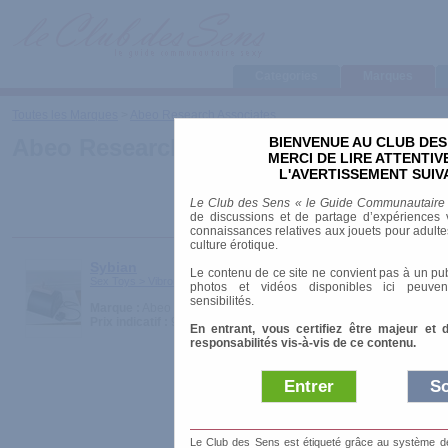
Categories
Marques
Toutes les Marques
>
Abeo Research Associates
BIENVENUE AU CLUB DES
Abeo Research Associates
MERCI DE LIRE ATTENTI
L'AVERTISSEMENT SUIV
Le Club des Sens « le Guide Communautaire
de discussions et de partage d’expériences v
connaissances relatives aux jouets pour adultes,
culture érotique.
Sybian
Le contenu de ce site ne convient pas à un pub
Sex Toys > Vibromasseurs > High-tech
photos et vidéos disponibles ici peuven
sensibilités.
Marque :
Abeo Research Associates
Prix indicatif :
930.00 €
En entrant, vous certifiez être majeur et 
responsabilités vis-à-vis de ce contenu.
Entrer
So
Le Club des Sens est étiqueté grâce au système de l