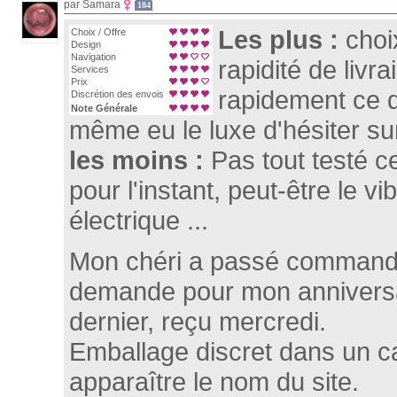
par Samara
184
Les plus :
choi
Choix / Offre
Design
Navigation
rapidité de livr
Services
Prix
rapidement ce 
Discrétion des envois
Note Générale
même eu le luxe d'hésiter sur
les moins :
Pas tout testé c
pour l'instant, peut-être le vi
électrique ...
Mon chéri a passé commande 
demande pour mon anniver
dernier, reçu mercredi.
Emballage discret dans un car
apparaître le nom du site.