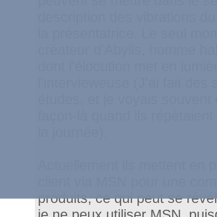
peuvent se mettre dans le se
description des vibrations du
la présentatrice. Le seul mom
créateur d'Abylis, homme ha
dont l'élocution met en lumiè
l'intervieweuse (J'ai fait d
études, et je voyais souvent 
façon-là quand ils répétaient
la journée).
Actuellement ils mettent en 
client via MSN pour une com
produits, ce qui peut se révé
je ne peux utiliser MSN, puis