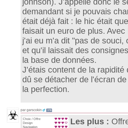
johnson). J'appelle donc le s
demandant si je pouvais chan
était déjà fait : le hic était
faisait un euro de plus. Ave
j'ai eu m'a dit "pas de souci,
et qu'il laissait des consign
la base de données.
J'étais content de la rapidité d
dû se détacher de l'écran de 
la perfection.
par garscokin
370
Les plus :
Offr
Choix / Offre
Design
Navigation