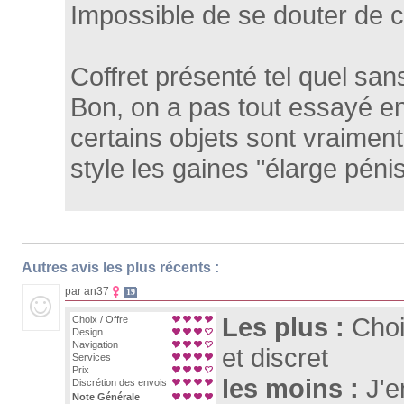
Impossible de se douter de c
Coffret présenté tel quel san
Bon, on a pas tout essayé 
certains objets sont vraiment
style les gaines "élarge pénis
Autres avis les plus récents :
par an37
19
Les plus :
Choi
Choix / Offre
Design
Navigation
et discret
Services
Prix
les moins :
J'e
Discrétion des envois
Note Générale