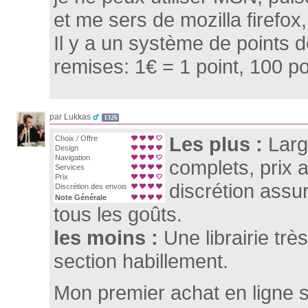
et me sers de mozilla firefox
Il y a un système de points de
remises: 1€ = 1 point, 100 p
par Lukkas
1326
Les plus :
Larg
Choix / Offre
Design
Navigation
complets, prix 
Services
Prix
discrétion assu
Discrétion des envois
Note Générale
tous les goûts.
les moins :
Une librairie trè
section habillement.
Mon premier achat en ligne s