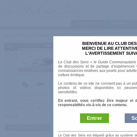
Categories
Marques
Tests & Produits
>
Boutiques
>
Vente en ligne
>
Abylis
BIENVENUE AU CLUB DES
Abylis
MERCI DE LIRE ATTENTI
L'AVERTISSEMENT SUIV
Le Club des Sens « le Guide Communautaire
URL
:
http://www.abylis.fr/
de discussions et de partage d’expériences v
connaissances relatives aux jouets pour adultes,
Présent dans le comparateur
: Oui
culture érotique.
Paiement par Chèque
: Oui
Paiement par Virement
: Non
Le contenu de ce site ne convient pas à un pub
Paiement par Contre-Remboursement
: No
photos et vidéos disponibles ici peuven
Paiement par PayPal
: Oui
sensibilités.
En entrant, vous certifiez être majeur et 
responsabilités vis-à-vis de ce contenu.
Entrer
So
avis utilisateurs
(11)
Le Club des Sens est étiqueté grâce au système de l