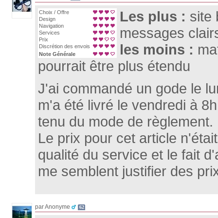
Les plus :
site
Choix / Offre
Design
Navigation
messages clairs
Services
Prix
les moins :
mat
Discrétion des envois
Note Générale
pourrait être plus étendu
J'ai commandé un gode le lun
m'a été livré le vendredi à 8
tenu du mode de règlement.
Le prix pour cet article n'éta
qualité du service et le fait
me semblent justifier des pri
par Anonyme
62