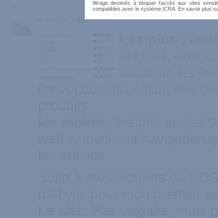
filtrage destinés à bloquer l'accès aux sites sensib
Sélection des avis les plus recommandés :
compatibles avec le système ICRA. En savoir plus s
par bouclette
229
Les plus :
la d
Choix / Offre
Design
Navigation
le client, un va
Services
Prix
racoleur, les fr
Discrétion des envois
Note Générale
l'envoi du colis efficace et dis
produits.
les moins :
les prix au dess
web tv inutile, la navigation 
les articles.
Suite à mes lectures du CDS, 
d'Abylis pour mon premier ac
Le site:
Pas vulgaire, mais 