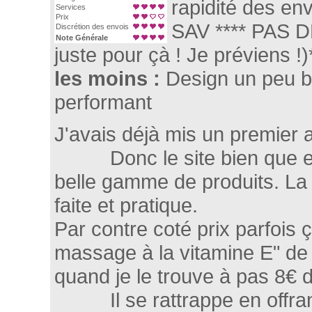
rapidité des en
Services
Prix
SAV **** PAS D
Discrétion des envois
Note Générale
juste pour çà ! Je préviens !)
les moins :
Design un peu b
performant
J'avais déjà mis un premier a
Donc le site bien que es
belle gamme de produits. L
faite et pratique.
Par contre coté prix parfois 
massage à la vitamine E" de 
quand je le trouve à pas 8€
Il se rattrappe en offrant 