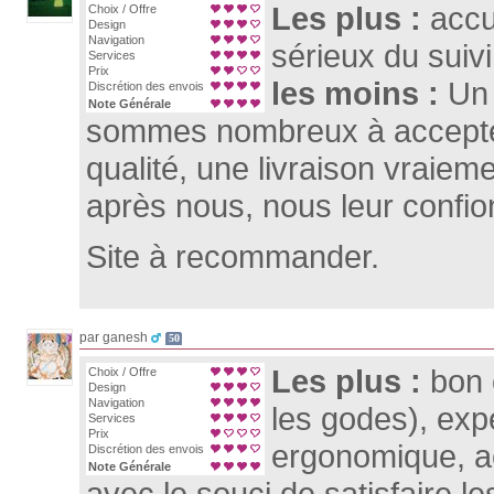
Les plus :
accu
Choix / Offre
Design
Navigation
sérieux du suivi
Services
Prix
les moins :
Un 
Discrétion des envois
Note Générale
sommes nombreux à accepter
qualité, une livraison vraiem
après nous, nous leur confion
Site à recommander.
par ganesh
50
Les plus :
bon 
Choix / Offre
Design
Navigation
les godes), expé
Services
Prix
ergonomique, ac
Discrétion des envois
Note Générale
avec le souci de satisfaire les