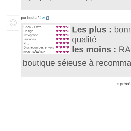
par bouba24
0
Les plus :
bonn
Choix / Offre
Design
Navigation
qualité
Services
Prix
les moins :
RA
Discrétion des envois
Note Générale
boutique séieuse à recomm
« précé