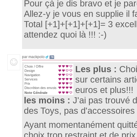
Pour çà je dis bravo et je par
Allez-y je vous en supplie il
Total [+1]+[+1]+[+1]= 3 excell
attendez quoi là !!! :-)
par mackpolo
70
Les plus :
Choi
Choix / Offre
Design
Navigation
sur certains arti
Services
Prix
euros et plus!!!
Discrétion des envois
Note Générale
les moins :
J'ai pas trouvé 
des Toys, pas d'accessoires
Ayant momentanément quitté
choix trop restraint et de pri