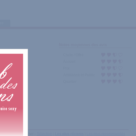
tes
Notes moyennes des avis
Choix / Offre
Accueil
Prix
Ambiance et Public
Quartier
Afficher :
Sélection
|
Les plus récents
|
Les plus recommandés