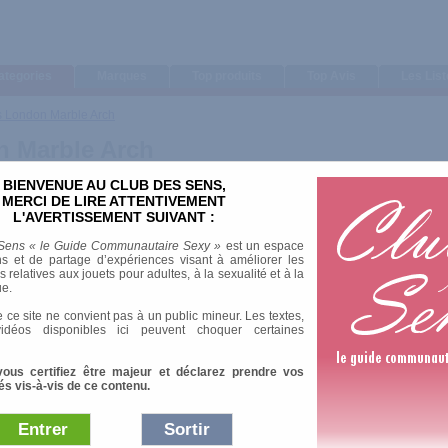
ategories
Marques
Top produits
Top Avis
Les Lis
 London Marble Arch
 Marble Arch
BIENVENUE AU CLUB DES SENS,
MERCI DE LIRE ATTENTIVEMENT
LL
L'AVERTISSEMENT SUIVANT :
Sens « le Guide Communautaire Sexy »
est un espace
s et de partage d’expériences visant à améliorer les
relatives aux jouets pour adultes, à la sexualité et à la
ue.
 ce site ne convient pas à un public mineur. Les textes,
idéos disponibles ici peuvent choquer certaines
vous certifiez être majeur et déclarez prendre vos
és vis-à-vis de ce contenu.
Entrer
Sortir