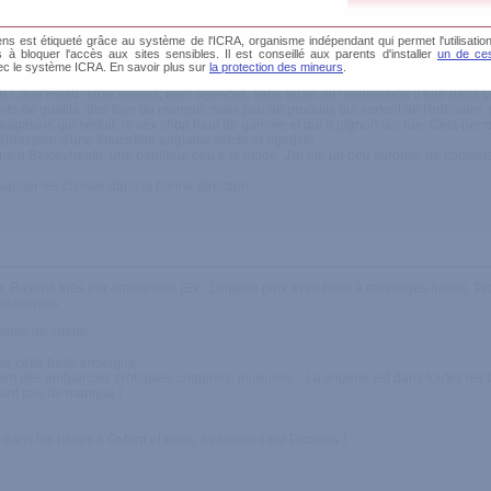
s est étiqueté grâce au système de l'ICRA, organisme indépendant qui permet l'utilisation
s classe
és à bloquer l'accès aux sites sensibles. Il est conseillé aux parents d'installer
un de ces
ec le système ICRA. En savoir plus sur
la protection des mineurs
.
m Court Road. Trois étages, bien agencés, sans qu'on ait l'impression d'être dans u
nts de qualité, des toys de marque, mais peu de produits qui sortent de l'ordinaire, 
de magasins qui séduit: le sex shop haut de gamme et qui a pignon sur rue. Cela per
épression d'une éducation anglaise stricte et rigoriste.
ne à Bexleyheath, une banlieue peu à la mode. J'ai été un peu surprise de constater
avancer les choses dans la bonne direction.
Rayons triés par ambiances (Ex : Lingerie pink avec huile à massages fraise), Pro
estreintes.
ines de liberté.
se cette belle enseigne.
ent des ambiances érotiques, coquines, joueuses... La lingerie est dans toutes les tai
ssant pas de manque !
 dans les halles à Oxford et enfin, également sur Picadilly !