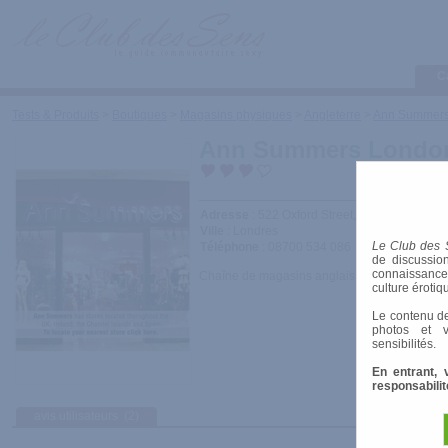
C
Tests & Produits
>
Boutiques
>
Magasins physiques
>
Angleterre
>
Ann Summers
Ann Summers London
Adresse
: 522 Oxford Street, London, W1C 1
Ville
: Londres
Le Club des 
Téléphone
: 08700 534 086
de discussion
connaissances 
Chaîne de magasins anglais.
culture érotiq
Le contenu de
photos et v
sensibilités.
En entrant, 
responsabilit
avis utilisateurs
(2)