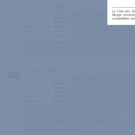
par Shadowwooer
300
Le Club des Sen
Les plus :
Ambiance et présentation trè
Choix / Offre
filtrage destin
les moins :
Choix un peu limité
Accueil
compatibles av
Prix
J'ai visité le Ann Summers sur Tottenha
Ambiance et Public
On y trouve de la lingerie et des vêteme
Quartier
C'est surtout l'esprit de cette chaîne 
Note Générale
de sexualité joyeuse. On est loin de la r
Des boutiques plus petites commencent à ouvrir partout. J'en ai vu u
centre commercial familial.
Les mentalités avancent, et ce genre de boutique contribue à faire 
par Chateign
300
Les plus :
Ambiance coquine & glamour, 
Choix / Offre
les moins :
Palette de produits un peu r
Accueil
Prix
J'aime Londres. Ces grandes rues si ple
Ambiance et Public
Malgré la foule, on y respire.
Quartier
Dans cette ambiance sautillante, je croi
Note Générale
En curiosité, j'entre. Les rayons présent
réduits, sont tellement mis en valeur qu'on craque sur tout, ne subi
Des vendeuses élégantes, présentes, sans être envaissantes.
Le premier était sur Regent Street (Métro : Marble Arch), j'en ai vu un
Ils envahissent quand la France ? ;)