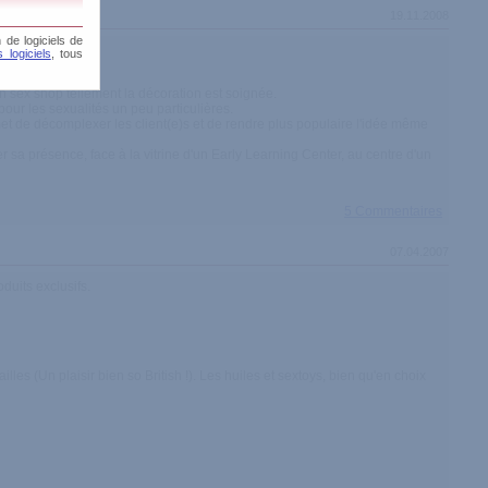
19.11.2008
 de logiciels de
 logiciels
, tous
n sex shop tellement la décoration est soignée.
pour les sexualités un peu particulières.
met de décomplexer les client(e)s et de rendre plus populaire l'idée même
 sa présence, face à la vitrine d'un Early Learning Center, au centre d'un
5 Commentaires
07.04.2007
duits exclusifs.
lles (Un plaisir bien so British !). Les huiles et sextoys, bien qu'en choix