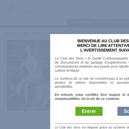
Categories
Marques
Tests & Produits
>
Librairie
>
Culture érotique
>
Dictionnaires et Guides
>
Anthol
BIENVENUE AU CLUB DES
Anthologie d
MERCI DE LIRE ATTENTI
L'AVERTISSEMENT SUIV
Poésie Erot
Le Club des Sens « le Guide Communautaire
de discussions et de partage d’expériences v
Française
connaissances relatives aux jouets pour adultes,
culture érotique.
Le contenu de ce site ne convient pas à un pub
photos et vidéos disponibles ici peuven
sensibilités.
Marque
:
Fayard
En entrant, vous certifiez être majeur et 
responsabilités vis-à-vis de ce contenu.
Date de sortie
: 13
Entrer
So
Prix indicatif
: 40.
Auteur
:
Jean-Paul Goujon
Le Club des Sens est étiqueté grâce au système de l