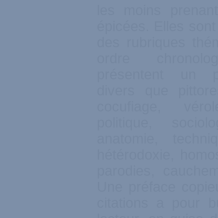
les moins prenan
épicées. Elles son
des rubriques thé
ordre chronol
présentent un 
divers que pittor
cocufiage, vérol
politique, sociol
anatomie, techni
hétérodoxie, homos
parodies, cauchem
Une préface copie
citations a pour 