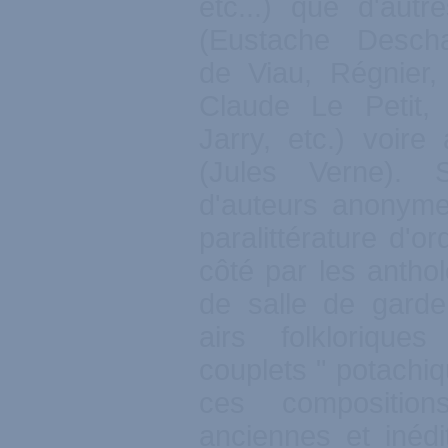
etc...) que d'aut
(Eustache Desch
de Viau, Régnier,
Claude Le Petit, 
Jarry, etc.) voire
(Jules Verne). S
d'auteurs anonyme
paralittérature d'or
côté par les antho
de salle de garde
airs folklorique
couplets " potachiq
ces composition
anciennes et inéd