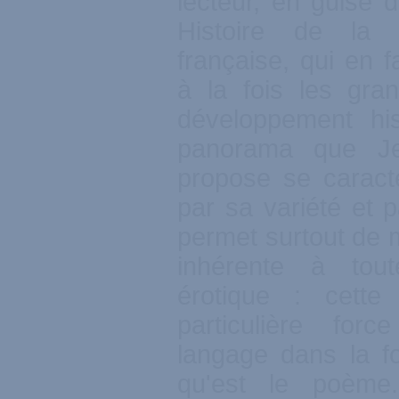
lecteur, en guise d
Histoire de la 
française, qui en f
à la fois les gra
développement his
panorama que Je
propose se caractér
par sa variété et p
permet surtout de m
inhérente à tou
érotique : cette
particulière forc
langage dans la f
qu'est le poème