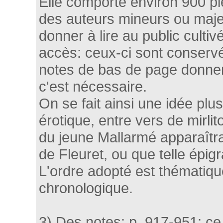
Elle comporte environ 900 
des auteurs mineurs ou majeur
donner à lire au public cultiv
accès: ceux-ci sont conservé
notes de bas de page donnen
c'est nécessaire.
On se fait ainsi une idée plu
érotique, entre vers de mirlit
du jeune Mallarmé apparaîtra
de Fleuret, ou que telle épi
L'ordre adopté est thématique
chronologique.
3) Des notes: p. 917-951: c