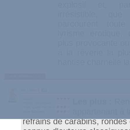
explosif et, pa
irrésistible, q
parcourent tou
lyrisme érotique, 
plus provocante ou l
à la rêverie la plu
hantise charnelle l
avis utilisateurs
(1)
par Lavax
300
Les plus :
Rend
Intérêt
Photos / Illustrations
Style, qualité d'écriture
appartenant à l
Note Générale
refrains de carabins, rondes