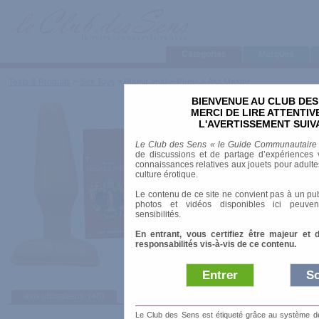
Categories
Marques
Tests & Produits
>
Sex Toys
>
Plaisir anal
>
Plugs
>
Ass Master
BIENVENUE AU CLUB DES
Ass Master
MERCI DE LIRE ATTENTI
L'AVERTISSEMENT SUIV
Marque
:
The Anal Pleasure System
Le Club des Sens « le Guide Communautaire
Prix indicatif
: 7.00 €
de discussions et de partage d’expériences v
connaissances relatives aux jouets pour adultes,
Longueur
: 12.50 cm
culture érotique.
Diamètre
: 4.00 cm
Le contenu de ce site ne convient pas à un pub
Vibrant
: non
photos et vidéos disponibles ici peuven
Matière
: Latex
sensibilités.
En entrant, vous certifiez être majeur et 
responsabilités vis-à-vis de ce contenu.
Entrer
So
avis utilisateurs
(48)
Afficher :
Sélec
Le Club des Sens est étiqueté grâce au système de l