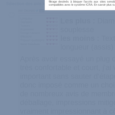
filtrage destinés à bloquer l'accès aux sites sensib
Sélection des avis les plus recommandés :
compatibles avec le système ICRA. En savoir plus s
par Georgio
227
Les plus :
Diamè
Longueur
Diamètre
Texture
souplesse
Ergonomie
Design / Aspect
les moins :
Text
Efficacité
Rapport qualité/prix
Note Générale
longueur (assis)
Après avoir essayé un plug d
très confortable et court, j'a
important sans sauter d'étap
donc imposé comme un choix 
de nombreux avis de membr
déballage, impressions mitigée
vraiment impressionnant à c