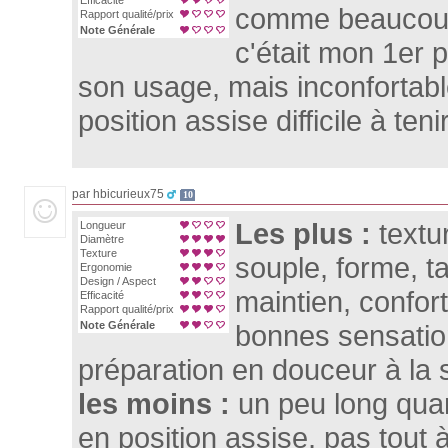
Efficacité
comme beaucou
Rapport qualité/prix
Note Générale
c'était mon 1er pl
son usage, mais inconfortabl
position assise difficile à teni
par hbicurieux75
10
Les plus :
textu
Longueur
Diamètre
Texture
souple, forme, ta
Ergonomie
Design / Aspect
maintien, confor
Efficacité
Rapport qualité/prix
Note Générale
bonnes sensatio
préparation en douceur à la
les moins :
un peu long quand
en position assise, pas tout à