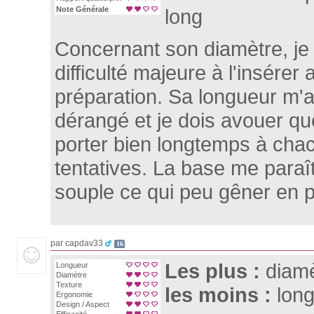
Note Générale
long
Concernant son diamètre, je 
difficulté majeure à l'insérer
préparation. Sa longueur m'a
dérangé et je dois avouer que
porter bien longtemps à ch
tentatives. La base me para
souple ce qui peu gêner en p
par capdav33
16
Les plus :
diamè
Longueur
Diamètre
Texture
les moins :
lon
Ergonomie
Design / Aspect