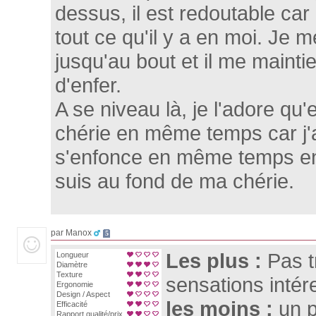
dessus, il est redoutable car l
tout ce qu'il y a en moi. Je 
jusqu'au bout et il me mainti
d'enfer.
A se niveau là, je l'adore qu
chérie en même temps car j'ai
s'enfonce en même temps en
suis au fond de ma chérie.
par Manox
5
Les plus :
Pas t
Longueur
Diamètre
Texture
sensations inté
Ergonomie
Design / Aspect
les moins :
un 
Efficacité
Rapport qualité/prix