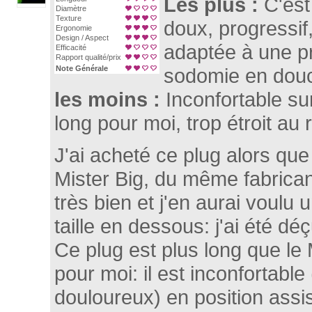
Les plus :
C'est
Diamètre
Texture
doux, progressif, 
Ergonomie
Design / Aspect
adaptée à une pr
Efficacité
Rapport qualité/prix
Note Générale
sodomie en douc
les moins :
Inconfortable su
long pour moi, trop étroit au
J'ai acheté ce plug alors que 
Mister Big, du même fabricant
très bien et j'en aurai voulu 
taille en dessous: j'ai été déç
Ce plug est plus long que le 
pour moi: il est inconfortable
douloureux) en position assi