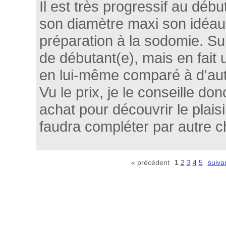
Il est très progressif au débu
son diamètre maxi son idéau
préparation à la sodomie. S
de débutant(e), mais en fait u
en lui-même comparé à d'aut
Vu le prix, je le conseille 
achat pour découvrir le plaisir
faudra compléter par autre c
« précédent
1
2
3
4
5
suiva