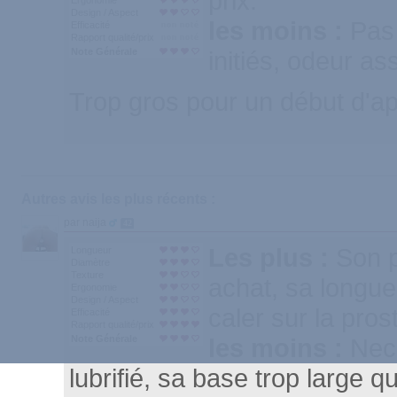
prix.
Ergonomie
Design / Aspect
les moins :
Pas
Efficacité
Rapport qualité/prix
Note Générale
initiés, odeur as
Trop gros pour un début d'ap
Autres avis les plus récents :
par naija
42
Les plus :
Son p
Longueur
Diamètre
Texture
achat, sa longue
Ergonomie
Design / Aspect
caler sur la pros
Efficacité
Rapport qualité/prix
Note Générale
les moins :
Nece
lubrifié, sa base trop large q