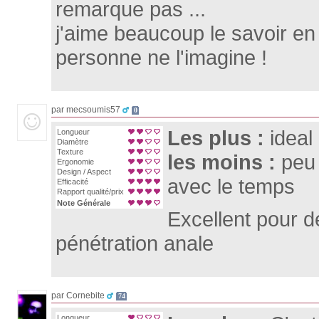
remarque pas ...
j'aime beaucoup le savoir en
personne ne l'imagine !
par mecsoumis57
0
Les plus :
ideal
Longueur
Diamètre
Texture
les moins :
peu
Ergonomie
Design / Aspect
avec le temps
Efficacité
Rapport qualité/prix
Note Générale
Excellent pour d
pénétration anale
par Cornebite
74
Longueur