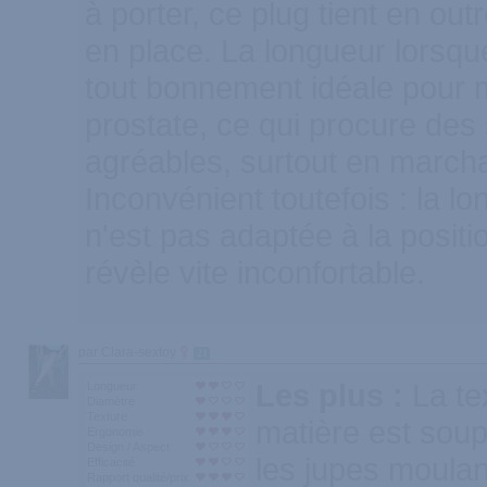
à porter, ce plug tient en out
en place. La longueur lorsqu
tout bonnement idéale pour moi
prostate, ce qui procure des
agréables, surtout en marcha
Inconvénient toutefois : la l
n'est pas adaptée à la positi
révèle vite inconfortable.
par Clara-sextoy
21
Les plus :
La te
Longueur
Diamètre
Texture
matière est soupl
Ergonomie
Design / Aspect
les jupes moula
Efficacité
Rapport qualité/prix