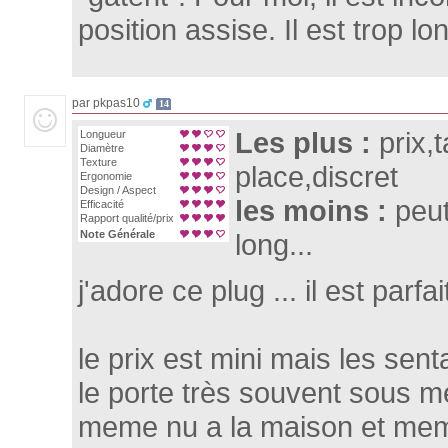
position assise. Il est trop lo
par pkpas10
14
Les plus :
prix,
Longueur
Diamètre
Texture
place,discret
Ergonomie
Design / Aspect
les moins :
peut
Efficacité
Rapport qualité/prix
Note Générale
long...
j'adore ce plug ... il est parfait
le prix est mini mais les sen
le porte très souvent sous 
meme nu a la maison et me