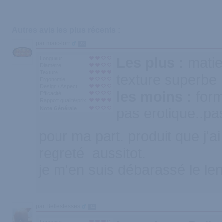
Autres avis les plus récents :
par marc-lorr
23
Les plus :
matie
Longueur
Diamètre
Texture
texture superbe
Ergonomie
Design / Aspect
les moins :
form
Efficacité
Rapport qualité/prix
Note Générale
pas erotique..pa
pour ma part. produit que j'ai
regreté aussitot.
je m'en suis débarassé le le
par Bellesfesses
34
Longueur