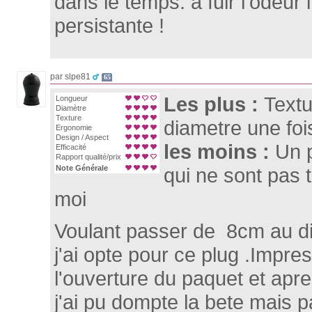
dans le temps. à fuir l'odeur 
persistante !
par slpe81
65
Les plus :
Textu
Longueur
Diamètre
Texture
diametre une foi
Ergonomie
Design / Aspect
les moins :
Un 
Efficacité
Rapport qualité/prix
Note Générale
qui ne sont pas
moi
Voulant passer de 8cm au d
j'ai opte pour ce plug .Impre
l'ouverture du paquet et apre
j'ai pu dompte la bete mais p