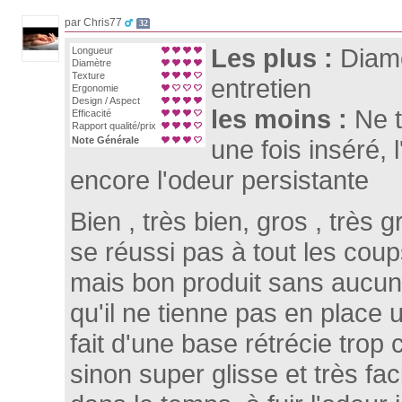
par Chris77
32
Les plus :
Diamè
Longueur
Diamètre
Texture
entretien
Ergonomie
Design / Aspect
les moins :
Ne t
Efficacité
Rapport qualité/prix
Note Générale
une fois inséré, l
encore l'odeur persistante
Bien , très bien, gros , très 
se réussi pas à tout les cou
mais bon produit sans auc
qu'il ne tienne pas en place u
fait d'une base rétrécie trop
sinon super glisse et très fac