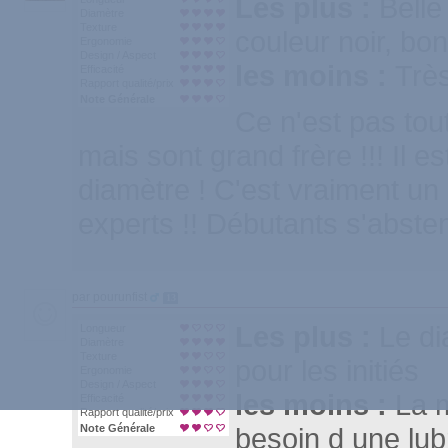
Les plus :
Belle
Diamètre
Texture
couleur noir, bon
Ergonomie
Design / Aspect
les moins :
Très
Efficacité
Rapport qualité/prix
Note Générale
Ce n'est pas tout 
mais sont grand frère !!! Il e
diamètre ! C'est vraiment un
experts !! Débutants s'absteni
par pourunfist
13
Les plus :
Le di
Longueur
Diamètre
Texture
pour les initiés
Ergonomie
Design / Aspect
les moins :
La m
Efficacité
Rapport qualité/prix
Note Générale
besoin d une lub