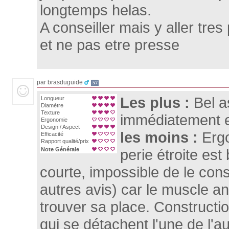
longtemps helas.
A conseiller mais y aller tre
et ne pas etre presse
par brasduguide
57
Les plus :
Bel 
Longueur
Diamètre
Texture
immédiatement e
Ergonomie
Design / Aspect
les moins :
Ergo
Efficacité
Rapport qualité/prix
Note Générale
perie étroite es
courte, impossible de le cons
autres avis) car le muscle an
trouver sa place. Construct
qui se détachent l'une de l'au