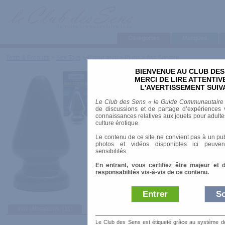
Categories
Marques
Tests & Produits
>
Sex Toys
>
Plaisir anal
>
Plugs
>
Ass Servant
BIENVENUE AU CLUB DES
Ass Servant
MERCI DE LIRE ATTENTI
L'AVERTISSEMENT SUIV
Marque
:
TitanMen
Le Club des Sens « le Guide Communautaire
Prix indicatif
: 52.21 €
de discussions et de partage d’expériences v
connaissances relatives aux jouets pour adultes,
Longueur
: 19.00 cm
culture érotique.
Diamètre
: 9.00 cm
Le contenu de ce site ne convient pas à un pub
Vibrant
: non
photos et vidéos disponibles ici peuven
Matière
: TPR (thermoplastique)
sensibilités.
En entrant, vous certifiez être majeur et 
responsabilités vis-à-vis de ce contenu.
Entrer
So
avis utilisateurs
(11)
Afficher :
Sélec
Le Club des Sens est étiqueté grâce au système de l