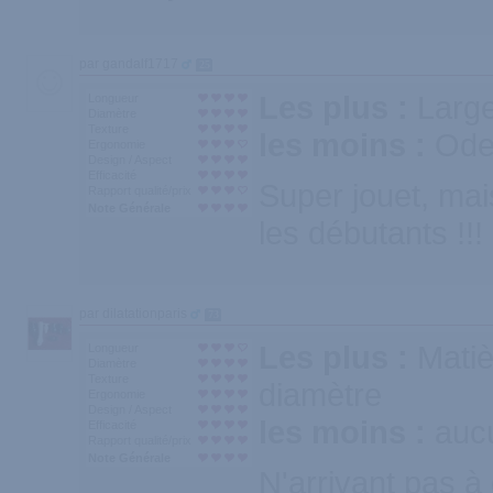
par gandalf1717
25
Les plus :
Larg
Longueur
Diamètre
Texture
les moins :
Ode
Ergonomie
Design / Aspect
Efficacité
Super jouet, ma
Rapport qualité/prix
Note Générale
les débutants !!!
par dilatationparis
73
Les plus :
Matiè
Longueur
Diamètre
Texture
diamètre
Ergonomie
Design / Aspect
les moins :
auc
Efficacité
Rapport qualité/prix
Note Générale
N'arrivant pas à