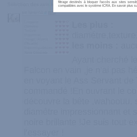
filtrage destinés à bloquer l'accès aux sites sensib
Sélection des avis les plus recommandés :
compatibles avec le système ICRA. En savoir plus s
par fanfan51
1824
Les plus :
Longueur
Diamètre
Texture
diamétre,texture,
Ergonomie
Design / Aspect
les moins :
auc
Efficacité
Rapport qualité/prix
Note Générale
Ayant cherché le
Falcon en vain ,je n'ai pas 
en voyant le Ass Servant de T
commandé !En ouvrant le coli
découvre la bête ,wahoouu,
diamétre impressionnant et s
noire brillante !Je suis tout e
l'essayer !