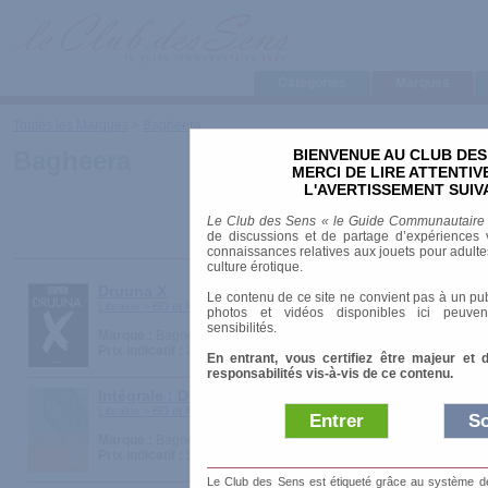
Categories
Marques
Toutes les Marques
>
Bagheera
BIENVENUE AU CLUB DES
Bagheera
MERCI DE LIRE ATTENTI
L'AVERTISSEMENT SUIV
Le Club des Sens « le Guide Communautaire
de discussions et de partage d’expériences v
connaissances relatives aux jouets pour adultes,
culture érotique.
Druuna X
Le contenu de ce site ne convient pas à un pub
Librairie > BD et Mangas
photos et vidéos disponibles ici peuven
sensibilités.
Marque :
Bagheera
Prix indicatif :
25.00 €
En entrant, vous certifiez être majeur et 
responsabilités vis-à-vis de ce contenu.
Intégrale : Druuna
Librairie > BD et Mangas
Entrer
So
Marque :
Bagheera
Prix indicatif :
56.00 €
Le Club des Sens est étiqueté grâce au système de l