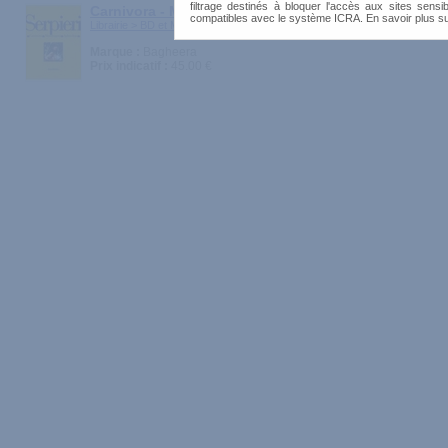
filtrage destinés à bloquer l'accès aux sites sensib
Carnivora - Mandragora - Aphrodisia
compatibles avec le système ICRA. En savoir plus s
Librairie > BD et Mangas
Marque :
Bagheera
Prix indicatif :
45.00 €