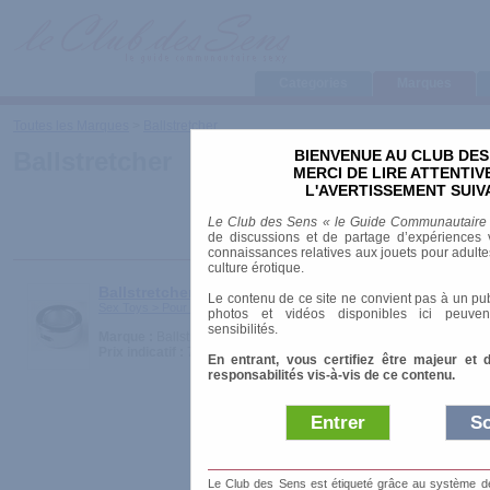
Categories
Marques
Toutes les Marques
>
Ballstretcher
BIENVENUE AU CLUB DES
Ballstretcher
MERCI DE LIRE ATTENTI
L'AVERTISSEMENT SUIV
Le Club des Sens « le Guide Communautaire
de discussions et de partage d’expériences v
connaissances relatives aux jouets pour adultes,
culture érotique.
Ballstretcher lourd
Le contenu de ce site ne convient pas à un pub
Sex Toys > Pour homme > Cockrings
photos et vidéos disponibles ici peuven
sensibilités.
Marque :
Ballstretcher
Prix indicatif :
70.00 €
En entrant, vous certifiez être majeur et 
responsabilités vis-à-vis de ce contenu.
Entrer
So
Le Club des Sens est étiqueté grâce au système de l