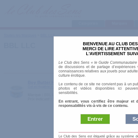
Categories
Marques
Toutes les Marques
>
BBL LLC
BIENVENUE AU CLUB DES
BBL LLC
MERCI DE LIRE ATTENTI
L'AVERTISSEMENT SUIV
Le Club des Sens « le Guide Communautaire
de discussions et de partage d’expériences v
connaissances relatives aux jouets pour adultes,
culture érotique.
Boy Butter H2O
Le contenu de ce site ne convient pas à un pub
Gel et Hygiène > Lubrifiants
photos et vidéos disponibles ici peuven
sensibilités.
Marque :
BBL LLC
Prix indicatif :
18.99 €
En entrant, vous certifiez être majeur et 
responsabilités vis-à-vis de ce contenu.
Entrer
So
Le Club des Sens est étiqueté grâce au système de l