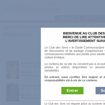
Categories
Marques
Toutes les Marques
>
BDérogène
BIENVENUE AU CLUB DES
BDérogène
MERCI DE LIRE ATTENTI
L'AVERTISSEMENT SUIV
Le Club des Sens « le Guide Communautaire
de discussions et de partage d’expériences v
connaissances relatives aux jouets pour adultes,
culture érotique.
Cours Particuliers
Le contenu de ce site ne convient pas à un pub
Librairie > BD et Mangas
photos et vidéos disponibles ici peuven
sensibilités.
Marque :
BDérogène
Prix indicatif :
12.50 €
En entrant, vous certifiez être majeur et 
responsabilités vis-à-vis de ce contenu.
Ombre et lumière
Librairie > BD et Mangas
Entrer
So
Marque :
BDérogène
Prix indicatif :
14.00 €
Le Club des Sens est étiqueté grâce au système de l