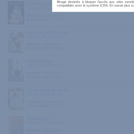
filtrage destinés à bloquer l'accès aux sites sensib
Compte à rebours
compatibles avec le système ICRA. En savoir plus s
Librairie > BD et Mangas
Marque :
BDérogène
Prix indicatif :
12.50 €
Original La Blue Girl
Librairie > BD et Mangas
Marque :
BDérogène
Prix indicatif :
12.50 €
Urotsukidoji
Librairie > BD et Mangas
Marque :
BDérogène
Prix indicatif :
12.50 €
La Caresse du fouet
Librairie > BD et Mangas
Marque :
BDérogène
Prix indicatif :
12.50 €
Anime XXX
Librairie > BD et Mangas
Marque :
BDérogène