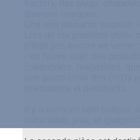
Factory
, des plugs, chapelet
diverses marques.
Une très plaisante surprise:
Lors de ma première visite, 
n'était pas encore en vente! :
- de l'autre cote: des produi
(calendriers, magazines, qu
une grand choix des DVDs p
orientations et penchants.
Il y a aussi un coin ludique, 
comestible, jeux, et gadgets 