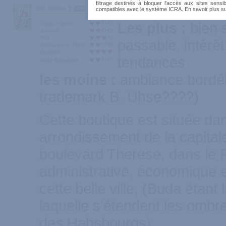
filtrage destinés à bloquer l'accès aux sites sensib
par Aretina
399
compatibles avec le système ICRA. En savoir plus s
Les plus :
bien 
Choix / Offre
Accueil
Prix
passable, intérê
Ambiance et Public
Quartier
tendances
Note Générale
les moins :
ambiance bordél
trademark B. Uhse????)
Cette boutique est située da
arrondissement de la capitale
boulevard Therese, dans le P
administrative, économique e
cette belle ville, (Buda étant l
laquelle s'étendent les ombre
des Habsbourgs)