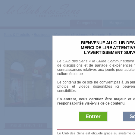
Categories
Marques
Tests & Produits
>
Boutiques
>
Magasins physiques
>
Hongrie
>
Beate Uhse Bu
BIENVENUE AU CLUB DES
Beate Uhse Budapest
MERCI DE LIRE ATTENTI
L'AVERTISSEMENT SUIV
Date de sortie
: 01/09/2005
Le Club des Sens « le Guide Communautaire
de discussions et de partage d’expériences v
Adresse
: Teréz kõrút 58, 1066 Budapest, Ho
connaissances relatives aux jouets pour adultes,
culture érotique.
Ville
: Budapest
Téléphone
: +3613110419
Le contenu de ce site ne convient pas à un pub
photos et vidéos disponibles ici peuven
Horaires: Lundi-Samedi: 10.00H - 21.00H
sensibilités.
Dimanche: 14.00H - 21.00H
En entrant, vous certifiez être majeur et 
responsabilités vis-à-vis de ce contenu.
Entrer
So
avis utilisateurs
(1)
Afficher :
Sélec
Le Club des Sens est étiqueté grâce au système de l