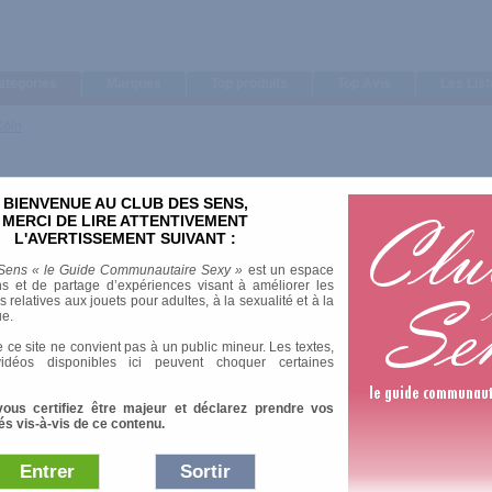
ategories
Marques
Top produits
Top Avis
Les Lis
Köln
BIENVENUE AU CLUB DES SENS,
MERCI DE LIRE ATTENTIVEMENT
L'AVERTISSEMENT SUIVANT :
Sens « le Guide Communautaire Sexy »
est un espace
s et de partage d’expériences visant à améliorer les
relatives aux jouets pour adultes, à la sexualité et à la
ue.
 ce site ne convient pas à un public mineur. Les textes,
idéos disponibles ici peuvent choquer certaines
vous certifiez être majeur et déclarez prendre vos
és vis-à-vis de ce contenu.
Entrer
Sortir