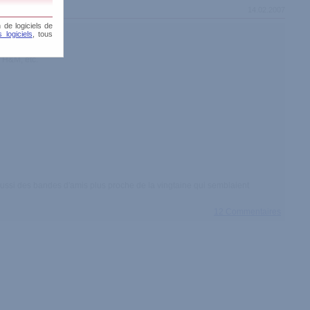
14.02.2007
 de logiciels de
 logiciels
, tous
 H&M, etc.
 aussi des bandes d'amis plus proche de la vingtaine qui semblaient
12 Commentaires