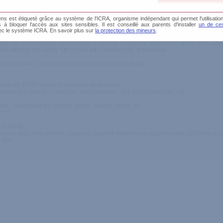
s est étiqueté grâce au système de l'ICRA, organisme indépendant qui permet l'utilisation
tion
és à bloquer l'accès aux sites sensibles. Il est conseillé aux parents d'installer
un de ces
ec le système ICRA. En savoir plus sur
la protection des mineurs
.
nde rue commerçante de Cologne, à côté de boutiques "tout public" telles que Zara,
es sextoys fun factoy. On ne voit pas l'intérieur de la boutique.
 un escalier : la boutique est située au premier étage.
nnage de DVDs coupe la pièce en deux allées.
gadgets tels que les cockrings, des menottes, des aphrodisiaques, etc.
ix : classiques fun factory, godes, rabbits, plugs, etc
d ^^
que banal.
di après midi il me semble ) jeune,la majorité étaient des couples entre 25/30ans et
ille.