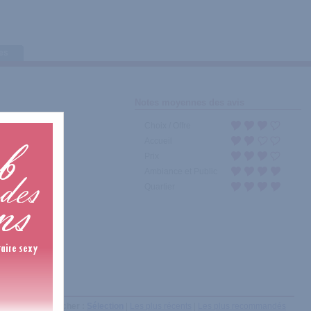
tes
Notes moyennes des avis
Choix / Offre
Accueil
Prix
Ambiance et Public
Quartier
Afficher :
Sélection
|
Les plus récents
|
Les plus recommandés