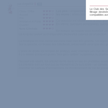
par Angel69
300
Le Club des Sen
Les plus :
ambiance jeune, choix, situa
Choix / Offre
filtrage destin
les moins :
allées trop serrées
Accueil
compatibles av
Prix
Ce sexshop est située dans la plus gra
Ambiance et Public
En vitrine, quelques accessoires, quelqu
Quartier
Note Générale
En entrant, un couloir vous emmène vers
Le long du couloir sont disposées plusieures cabines de projection.
La boutique en elle meme est claire mais pas très grande. Un rayo
Sur la gauche, on trouve des lubrifiants, préservatifs ainsi que des 
L'allée de droite est remplie de sextoys, avec vraiment pas mal de cho
Il y a meme quelques godes "très gros calibre" suspendus au plafon
l'accueil est neutre, les articles remis dans un sac en plastique opa
La clientèle est ( en tout cas au moment où j'y suis allée - un same
chercher un cadeau d'anniversaire ou d'enterrement de vie de jeune f