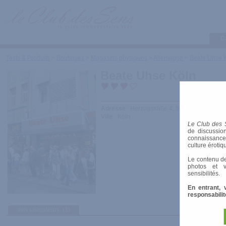
C
Tests & Produits
>
Boutiques
>
Magasins physiques
>
Allemagne
>
Beate Uhse 
Beate Uhse Köln
Adresse
: Herzogstraße 4, 50667 Köln
Ville
: Köln
Le Club des 
de discussion
connaissances 
culture érotiq
Le contenu de
photos et v
sensibilités.
En entrant, 
responsabilit
avis utilisateurs
(1)