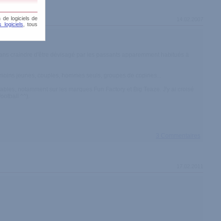
 de logiciels de
14.02.2007
 logiciels
, tous
sans craindre d'être dévisagé par les passants apparemment habitués à
et moins jeunes, couples, hommes seuls, groupes de copines...
nables, notamment sur les marques Fun Factory et Big Teaze. J'y ai croisé
ootball ^^).
3 Commentaires
17.02.2011