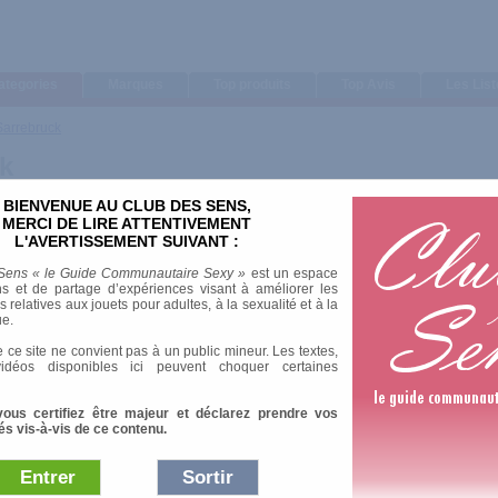
ategories
Marques
Top produits
Top Avis
Les Lis
Sarrebruck
k
BIENVENUE AU CLUB DES SENS,
MERCI DE LIRE ATTENTIVEMENT
L'AVERTISSEMENT SUIVANT :
Sens « le Guide Communautaire Sexy »
est un espace
s et de partage d’expériences visant à améliorer les
relatives aux jouets pour adultes, à la sexualité et à la
ue.
 ce site ne convient pas à un public mineur. Les textes,
idéos disponibles ici peuvent choquer certaines
vous certifiez être majeur et déclarez prendre vos
és vis-à-vis de ce contenu.
Entrer
Sortir