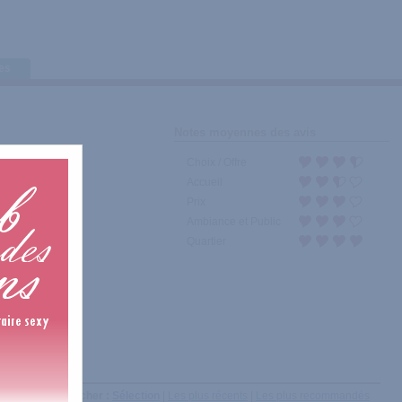
tes
Notes moyennes des avis
Choix / Offre
Accueil
Prix
Ambiance et Public
Quartier
Afficher :
Sélection
|
Les plus récents
|
Les plus recommandés