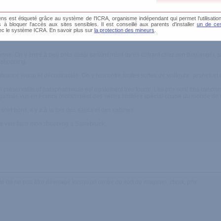
s est étiqueté grâce au système de l'ICRA, organisme indépendant qui permet l'utilisation
és à bloquer l'accès aux sites sensibles. Il est conseillé aux parents d'installer
un de ces
ec le système ICRA. En savoir plus sur
la protection des mineurs
.
on
onne. On y entre à peu près aussi sereinement qu'en entrant chez son boulanger, 
e shopping.
ambiance jeune et décontractée. On y rencontre toutes sortes de visiteurs : jeunes 
 préservatifs et parapharmacie est également très fourni. Les prix sont très raison
y, jamais vus en France (notamment des séries limitées spécial coupe du monde de f
ont bons, il y a à la fois des salles et des cabines.
je vais faire mon shopping à Sarrebruck.
 de ne pas être dévisagé lorsqu'on rentre ou sort du magasin, choix, prix.