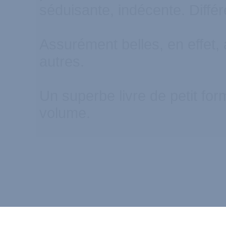
séduisante, indécente. Différ
Assurément belles, en effet,
autres.
Un superbe livre de petit form
volume.