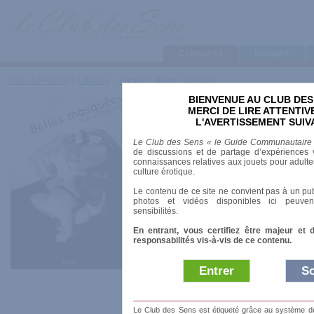
Categories
Marques
Tests & Produits
>
Librairie
>
Photos
>
Belles masquées
BIENVENUE AU CLUB DES
Belles masq
MERCI DE LIRE ATTENTI
L'AVERTISSEMENT SUIV
Le Club des Sens « le Guide Communautaire
de discussions et de partage d’expériences v
connaissances relatives aux jouets pour adultes,
Marque
:
Ragage
culture érotique.
Date de sortie
: 01
Le contenu de ce site ne convient pas à un pub
photos et vidéos disponibles ici peuven
sensibilités.
Prix indicatif
: 25.
En entrant, vous certifiez être majeur et 
responsabilités vis-à-vis de ce contenu.
Auteur
:
Roman Despeaux
Collection
:
Marges
ISBN-10
: 2915460477
Entrer
So
Nombre de pages
: 80.00 pages
Le Club des Sens est étiqueté grâce au système de l