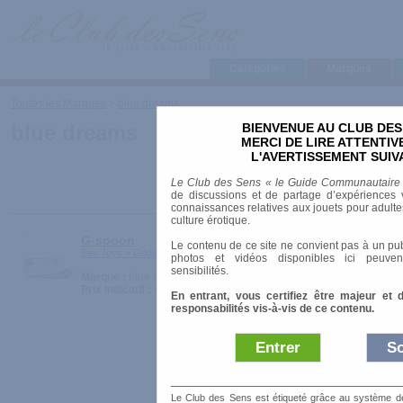
Categories
Marques
Toutes les Marques
>
blue dreams
BIENVENUE AU CLUB DES
blue dreams
MERCI DE LIRE ATTENTI
L'AVERTISSEMENT SUIV
Le Club des Sens « le Guide Communautaire
de discussions et de partage d’expériences v
connaissances relatives aux jouets pour adultes,
culture érotique.
G-spoon
Le contenu de ce site ne convient pas à un pub
Sex Toys > Godes > Funs
photos et vidéos disponibles ici peuven
sensibilités.
Marque :
blue dreams
Prix indicatif :
49.90 €
En entrant, vous certifiez être majeur et 
responsabilités vis-à-vis de ce contenu.
Entrer
So
Le Club des Sens est étiqueté grâce au système de l