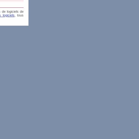
 de logiciels de
 logiciels
, tous