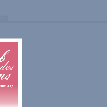
tes
is