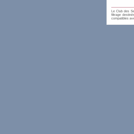
Le Club des Sen
filtrage destin
compatibles av