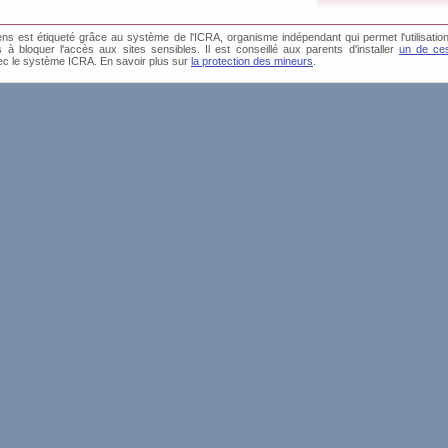
s est étiqueté grâce au système de l'ICRA, organisme indépendant qui permet l'utilisation
és à bloquer l'accès aux sites sensibles. Il est conseillé aux parents d'installer
un de ces
ec le système ICRA. En savoir plus sur
la protection des mineurs
.