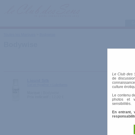
C
Toutes les Marques
>
Bodywise
Bodywise
Le Club des 
de discussion
Liquid Silk
connaissances 
Gel et Hygiène > Lubrifiants
culture érotiq
Marque :
Bodywise
Le contenu de
Prix indicatif :
12.00 €
photos et v
sensibilités.
En entrant, 
responsabilit