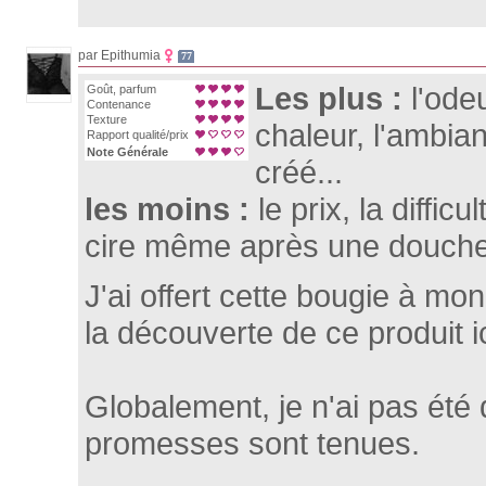
par Epithumia
77
Les plus :
l'odeu
Goût, parfum
Contenance
Texture
chaleur, l'ambia
Rapport qualité/prix
Note Générale
créé...
les moins :
le prix, la difficu
cire même après une douch
J'ai offert cette bougie à mo
la découverte de ce produit 
Globalement, je n'ai pas été 
promesses sont tenues.