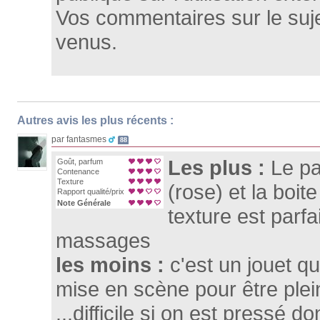
Vos commentaires sur le suje
venus.
Autres avis les plus récents :
par fantasmes
88
Les plus :
Le pa
Goût, parfum
Contenance
Texture
(rose) et la boite
Rapport qualité/prix
Note Générale
texture est parfa
massages
les moins :
c'est un jouet q
mise en scène pour être plei
...difficile si on est pressé d