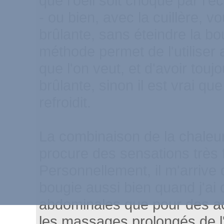
que l'oeil soit choqué par l'éc
- ou bien, avec la cuillère, v
brûlante, sans éteindre la bo
méthode permet de l'utiliser
que l'on veut, et d'avoir toujo
brûlante, sinon il est vrai que 
refroidit.
La combinaison de la chaleu
procure des sensations très 
Personnellement, il m'arrive 
bougie aussi bien quand j'ai
abdominales que pour des act
les massages prolongés de 