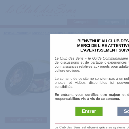
Categories
Marques
Tests & Produits
>
Massage et Plaisirs
>
Huiles et Crèmes
>
Bougie de massage 
BIENVENUE AU CLUB DES
Bougie de massage Lu
MERCI DE LIRE ATTENTI
L'AVERTISSEMENT SUIV
Marque
:
Shunga
Le Club des Sens « le Guide Communautaire
Prix indicatif
: 21.90 €
de discussions et de partage d’expériences v
connaissances relatives aux jouets pour adultes,
Format
: Bougie
culture érotique.
Contenance
: 200 ml
Le contenu de ce site ne convient pas à un pub
Parfum
: Vanille, Fruits exotiques, Rose
photos et vidéos disponibles ici peuven
sensibilités.
En entrant, vous certifiez être majeur et 
responsabilités vis-à-vis de ce contenu.
Entrer
So
avis utilisateurs
(34)
Afficher :
Sélec
Le Club des Sens est étiqueté grâce au système de l