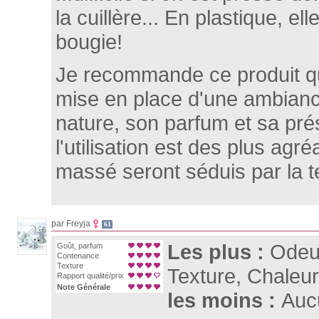
la cuillère... En plastique, ell
bougie!
Je recommande ce produit qu
mise en place d'une ambianc
nature, son parfum et sa pré
l'utilisation est des plus agr
massé seront séduis par la t
par Freyja
61
Les plus :
Odeu
Goût, parfum
Contenance
Texture
Texture, Chaleur
Rapport qualité/prix
Note Générale
les moins :
Auc