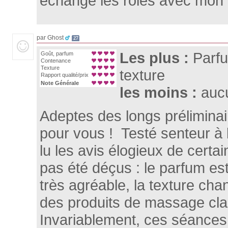
échangé les rôles avec mon
par Ghost
27
Les plus :
Parfu
Goût, parfum
Contenance
Texture
texture
Rapport qualité/prix
Note Générale
les moins :
auc
Adeptes des longs préliminair
pour vous ! Testé senteur à 
lu les avis élogieux de certa
pas été déçus : le parfum est
très agréable, la texture ch
des produits de massage cla
Invariablement, ces séance