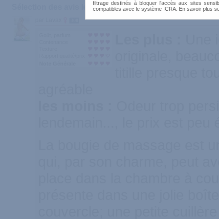
filtrage destinés à bloquer l'accès aux sites sensib
Sélection des avis les plus recommandés :
compatibles avec le système ICRA. En savoir plus s
par Lavax
300
Les plus :
Une i
Goût, parfum
Contenance
Texture
originale, beauc
Rapport qualité/prix
Note Générale
titille presque t
agréable
les moins :
Odeur trop persi
lendemain..., le prix est peu 
La bougie de massage est un
qui, par son charme, peut av
place dans la chambre à couc
présente dans une jolie boît
couvercle; une petite cuillère