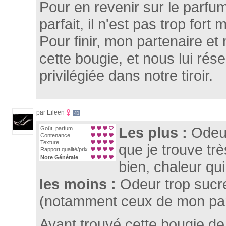
Pour en revenir sur le parfum
parfait, il n'est pas trop fort 
Pour finir, mon partenaire e
cette bougie, et nous lui ré
privilégiée dans notre tiroir.
par Eileen
41
Les plus :
Odeur
Goût, parfum
Contenance
Texture
que je trouve trè
Rapport qualité/prix
Note Générale
bien, chaleur qui
les moins :
Odeur trop sucr
(notamment ceux de mon par
Ayant trouvé cette bougie d