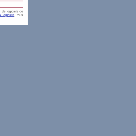
 de logiciels de
 logiciels
, tous