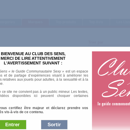
ategories
Marques
Top produits
Top Avis
Les Lis
Trier par
Note moyenne
BIENVENUE AU CLUB DES SENS,
Nombre d'avis
MERCI DE LIRE ATTENTIVEMENT
L'AVERTISSEMENT SUIVANT :
Sens « le Guide Communautaire Sexy »
est un espace
s et de partage d’expériences visant à améliorer les
relatives aux jouets pour adultes, à la sexualité et à la
ue.
9 Av
 ce site ne convient pas à un public mineur. Les textes,
idéos disponibles ici peuvent choquer certaines
vous certifiez être majeur et déclarez prendre vos
és vis-à-vis de ce contenu.
Entrer
Sortir