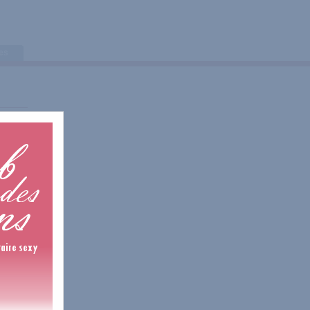
tes
is