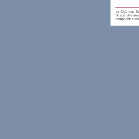
Le Club des Sen
filtrage destin
compatibles av