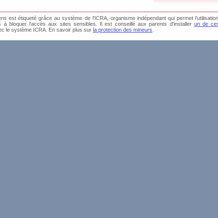
s est étiqueté grâce au système de l'ICRA, organisme indépendant qui permet l'utilisation
és à bloquer l'accès aux sites sensibles. Il est conseillé aux parents d'installer
un de ces
ec le système ICRA. En savoir plus sur
la protection des mineurs
.