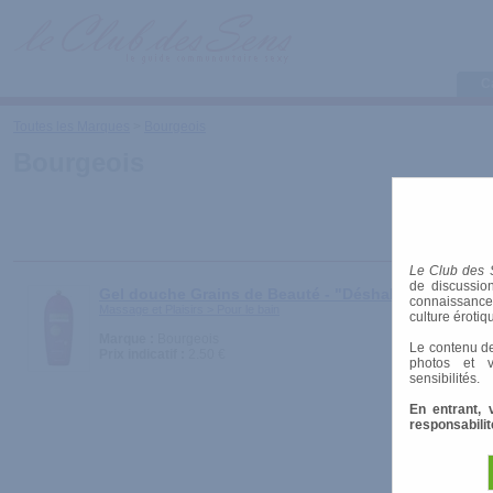
C
Toutes les Marques
>
Bourgeois
Bourgeois
Le Club des 
de discussion
Gel douche Grains de Beauté - "Déshabillez-moi"
connaissances 
Massage et Plaisirs > Pour le bain
culture érotiq
Marque :
Bourgeois
Le contenu de
Prix indicatif :
2.50 €
photos et v
sensibilités.
En entrant, 
responsabilit