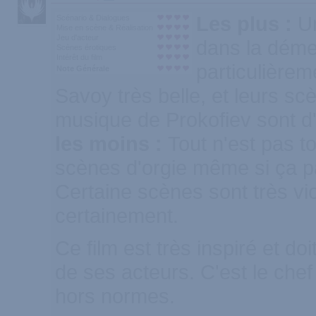
Les plus :
Un
Scénario & Dialogues
Mise en scène & Réalisation
Jeu d'acteur
dans la dém
Scènes érotiques
Intérêt du film
particulièrem
Note Générale
Savoy très belle, et leurs s
musique de Prokofiev sont d'
les moins :
Tout n'est pas t
scènes d'orgie même si ça pa
Certaine scènes sont très viol
certainement.
Ce film est très inspiré et d
de ses acteurs. C'est le che
hors normes.