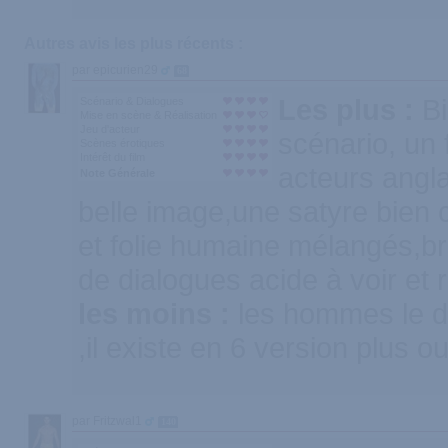
Autres avis les plus récents :
par epicurien29
68
Les plus :
B
Scénario & Dialogues
Mise en scène & Réalisation
Jeu d'acteur
scénario, un 
Scènes érotiques
Intérêt du film
acteurs angla
Note Générale
belle image,une satyre bien 
et folie humaine mélangés,br
de dialogues acide à voir et r
les moins :
les hommes le d
,il existe en 6 version plus
par Fritzwal1
140