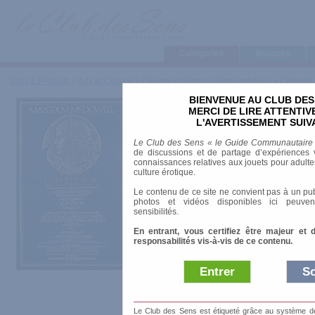
Categories
Marques
Tests & Produits
>
Arts et Culture
>
Cinéma et Films
>
Films érotiques
>
Caligula
BIENVENUE AU CLUB DES
Caligula
MERCI DE LIRE ATTENTI
L'AVERTISSEMENT SUIV
Le Club des Sens « le Guide Communautaire
de discussions et de partage d’expériences v
connaissances relatives aux jouets pour adultes,
Date de sortie
: 02
culture érotique.
Le contenu de ce site ne convient pas à un pub
Réalisateur
:
Tinto Brass
photos et vidéos disponibles ici peuven
sensibilités.
Acteurs
:
Malcolm McDowell
,
Teresa Ann Sa
Années
: 1980-1990
En entrant, vous certifiez être majeur et 
Origine
: Italien
responsabilités vis-à-vis de ce contenu.
Public
: Interdit -18 ans
Entrer
So
37 après J-C, l'e
se meurt. Le vi
Le Club des Sens est étiqueté grâce au système de l