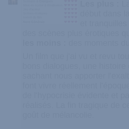
Les plus :
L
Scénario & Dialogues
Mise en scène & Réalisation
Jeu d'acteur
début dans la
Scènes érotiques
Intérêt du film
et tranquille
Note Générale
des scènes plus érotiques q
les moins :
des moments durs
Un film que j'ai vu et revu to
bons dialogues, une histoire 
sachant nous apporter l'exal
font vivre réellement l'époq
de l'hypocrisie évidente et p
réalisés. La fin tragique de c
goût de mélancolie.