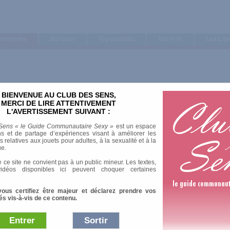
ategories
Marques
Top produits
Top Avis
Les Lis
BIENVENUE AU CLUB DES SENS,
MERCI DE LIRE ATTENTIVEMENT
L'AVERTISSEMENT SUIVANT :
Sens « le Guide Communautaire Sexy »
est un espace
s et de partage d’expériences visant à améliorer les
relatives aux jouets pour adultes, à la sexualité et à la
ue.
 ce site ne convient pas à un public mineur. Les textes,
idéos disponibles ici peuvent choquer certaines
vous certifiez être majeur et déclarez prendre vos
és vis-à-vis de ce contenu.
Entrer
Sortir
Afficher :
Sélection
|
Les plus 