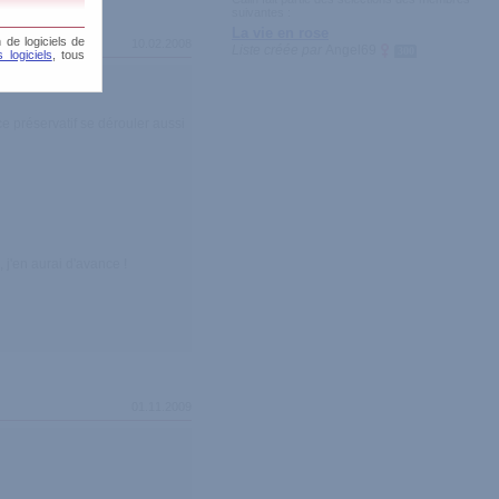
suivantes :
La vie en rose
 de logiciels de
10.02.2008
Liste créée par
Angel69
300
 logiciels
, tous
ce préservatif se dérouler aussi
 j'en aurai d'avance !
01.11.2009