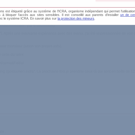
s est étiqueté grâce au système de l'ICRA, organisme indépendant qui permet l'utilisation
és à bloquer l'accès aux sites sensibles. Il est conseillé aux parents d'installer
un de ces
ec le système ICRA. En savoir plus sur
la protection des mineurs
.
e
conditionnement : par 6 seulement)
 on"). Après une mauvaise expérience avec des manix, j'ai été impressionnée de voir 
 pour monsieur (selon son propre avis).
 celle du latex.
éservatif idéal.
ling (gossamer) extra". La prochaine fois je prendrai ceux-là qui sont en boîte de 12,
le .