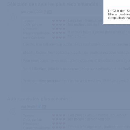
Sélection des avis les plus recommandés :
Le Club des Sen
par znull0038
49
filtrage destin
compatibles av
Les plus :
finesse, odeur, facile à mettr
Texture
les moins :
aucun ! (sauf peut-être le 
Goût, parfum
Résistance
Il est très facile à poser (forme "easy
Rapport qualité/prix
facilement.
Note Générale
Très fin, il se fait presque oublier. Plus confortable pour moi comme
Et enfin, l'odeur très légèrement parfumée, juste assez pour masquer
Pour nous qui sommes amateurs de douceur et d'érotisme, c'est le pr
Merci Libertine, pour la précision qu'il s'agit des mêmes que les "fee
Petite question pour finir : quelqu'un a-t-il testé les "élite" de durex ?
Autres avis les plus récents :
par trop54
26
Les plus :
Facile à mettre , fin , odeur
Texture
les moins :
je n'en voit pas .
Goût, parfum
Résistance
Produit très agréable , protection optima
Rapport qualité/prix