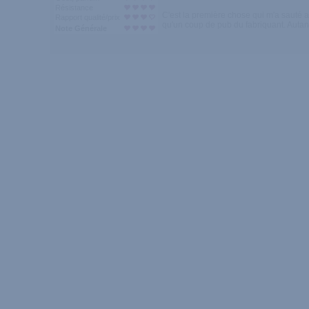
Résistance
C'est la première chose qui m'a sauté 
Rapport qualité/prix
qu'un coup de pub du fabriquant. Autan
Note Générale