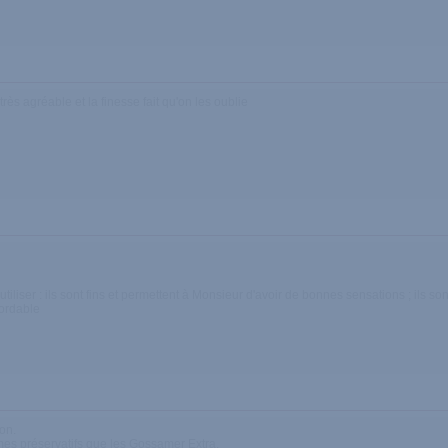
 très agréable et la finesse fait qu'on les oublie
iliser : ils sont fins et permettent à Monsieur d'avoir de bonnes sensations ; ils sont 
bordable
ion.
mes préservatifs que les Gossamer Extra.