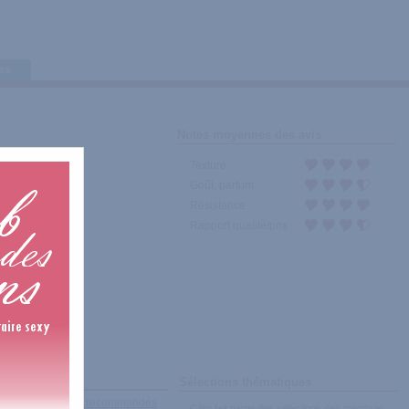
tes
Notes moyennes des avis
Texture
Goût, parfum
Résistance
Rapport qualité/prix
Sélections thématiques
récents
|
Les plus recommandés
Câlin fait partie des sélections des membres