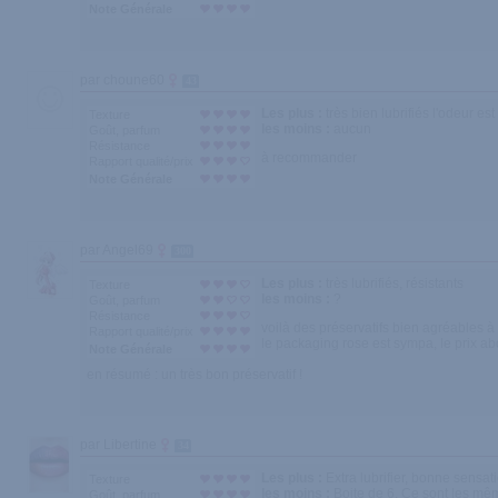
Note Générale
par choune60
43
Les plus :
très bien lubrifiés l'odeur est
Texture
les moins :
aucun
Goût, parfum
Résistance
à recommander
Rapport qualité/prix
Note Générale
par Angel69
300
Les plus :
très lubrifiés, résistants
Texture
les moins :
?
Goût, parfum
Résistance
voilà des préservatifs bien agréables à ut
Rapport qualité/prix
le packaging rose est sympa, le prix a
Note Générale
en résumé : un très bon préservatif !
par Libertine
34
Les plus :
Extra lubrifier, bonne sensat
Texture
les moins :
Boite de 6. Ce sont les mê
Goût, parfum