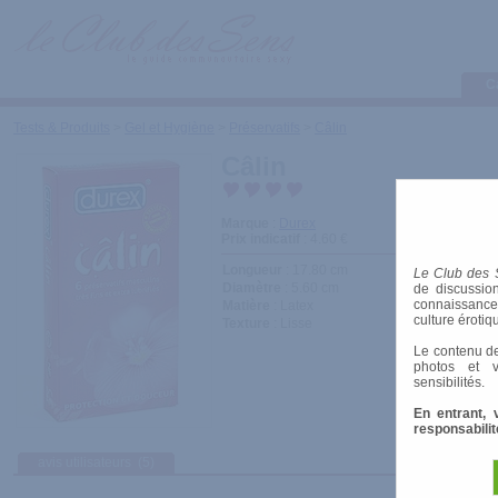
C
Tests & Produits
>
Gel et Hygiène
>
Préservatifs
>
Câlin
Câlin
Marque
:
Durex
Prix indicatif
: 4.60 €
Longueur
: 17.80 cm
Le Club des 
Diamètre
: 5.60 cm
de discussion
connaissances 
Matière
: Latex
culture érotiq
Texture
: Lisse
Le contenu de
photos et v
sensibilités.
En entrant, 
responsabilit
avis utilisateurs
(5)