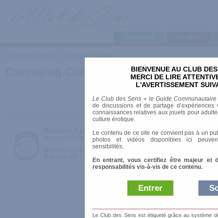
Categories
Marques
Toutes les Marques
>
Caressing Candles
BIENVENUE AU CLUB DES
Caressing Candles
MERCI DE LIRE ATTENTI
L'AVERTISSEMENT SUIV
Le Club des Sens « le Guide Communautaire
de discussions et de partage d’expériences v
connaissances relatives aux jouets pour adultes,
culture érotique.
Kissable Kandle
Le contenu de ce site ne convient pas à un pub
Massage et Plaisirs > Huiles et Crèmes
photos et vidéos disponibles ici peuven
sensibilités.
Marque :
Caressing Candles
Prix indicatif :
8.00 €
En entrant, vous certifiez être majeur et 
responsabilités vis-à-vis de ce contenu.
Entrer
So
Le Club des Sens est étiqueté grâce au système de l