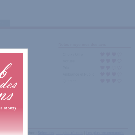
tes
Notes moyennes des avis
Choix / Offre
Accueil
Prix
Ambiance et Public
Quartier
Afficher :
Sélection
|
Les plus récents
|
Les plus recommandés