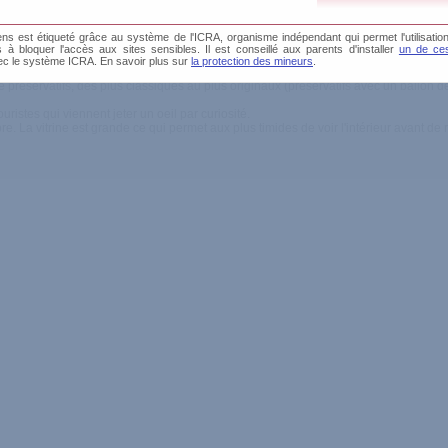
s est étiqueté grâce au système de l'ICRA, organisme indépendant qui permet l'utilisation
re. Grand choix. Bon accueil
és à bloquer l'accès aux sites sensibles. Il est conseillé aux parents d'installer
un de ces
ec le système ICRA. En savoir plus sur
la protection des mineurs
.
préservatifs, des plus classiques au plus originaux (préservatifs avec un ballon de
ristes qui viennent jeter un oeil par curiosité.
. La vitrine est grande ce qui permet aux plus timides de voir l'intérieur avant de r