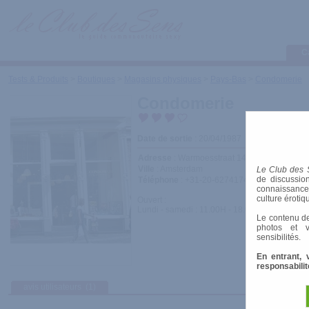
C
Tests & Produits
>
Boutiques
>
Magasins physiques
>
Pays-Bas
>
Condomerie
Condomerie
Date de sortie
: 20/04/1987
Adresse
: Warmoesstraat 141, 1012 JB Ams
Ville
: Amsterdam
Le Club des 
de discussion
Téléphone
: +31-20-6274174
connaissances 
culture érotiq
Ouvert :
Lundi - samedi : 11.00H - 18.00H
Le contenu de
photos et v
sensibilités.
En entrant, 
responsabilit
avis utilisateurs
(1)