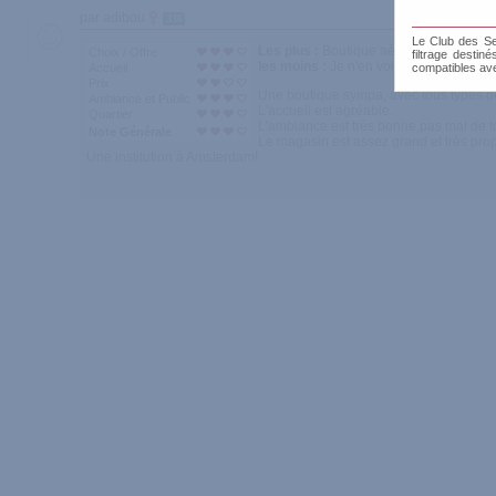
par adibou
336
Le Club des Sen
Les plus :
Boutique aérée, grande, prop
Choix / Offre
filtrage destin
les moins :
Je n'en vois pas
Accueil
compatibles av
Prix
Une boutique sympa, avec tous types de 
Ambiance et Public
L'accueil est agréable.
Quartier
L'ambiance est très bonne,pas mal de tou
Note Générale
Le magasin est assez grand et très propre
Une institution à Amsterdam!