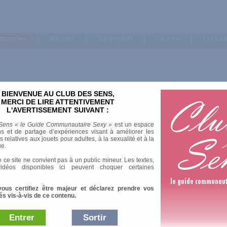
ategories
Marques
Top produits
Top Avis
Les Lis
BIENVENUE AU CLUB DES SENS,
MERCI DE LIRE ATTENTIVEMENT
L'AVERTISSEMENT SUIVANT :
terdam
Sens « le Guide Communautaire Sexy »
est un espace
s et de partage d’expériences visant à améliorer les
relatives aux jouets pour adultes, à la sexualité et à la
ue.
 ce site ne convient pas à un public mineur. Les textes,
idéos disponibles ici peuvent choquer certaines
vous certifiez être majeur et déclarez prendre vos
és vis-à-vis de ce contenu.
Entrer
Sortir