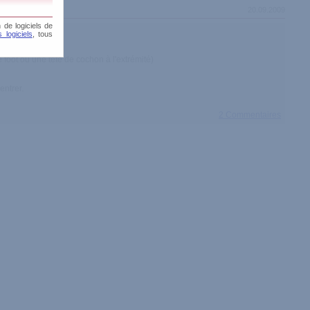
20.09.2009
 de logiciels de
 logiciels
, tous
 foot ou une tête de cochon à l'extrémité)
entrer.
2 Commentaires