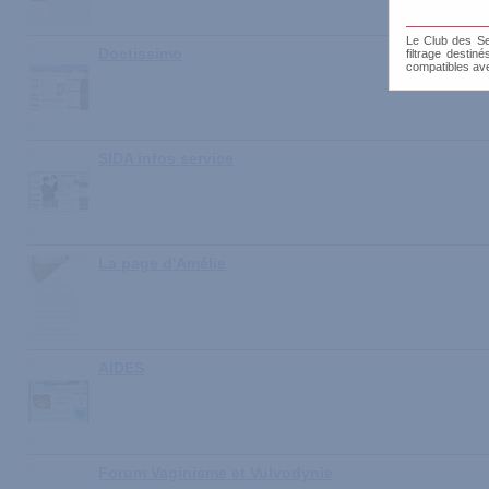
Le Club des Sen
Doctissimo
filtrage destin
compatibles av
SIDA infos service
La page d'Amélie
AIDES
Forum Vaginisme et Vulvodynie