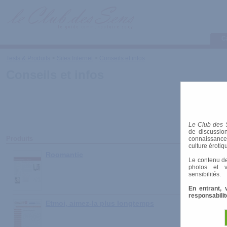
C
Tests & Produits
>
Sites Internet
>
Conseils et infos
Conseils et infos
Le Club des 
de discussion
Produits
connaissances 
culture érotiq
Roomantic
Le contenu de
photos et v
sensibilités.
En entrant, 
responsabilit
Etmoi, aimez-la plus longtemps