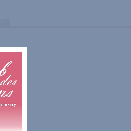
tes
19 Avis
12 Avis