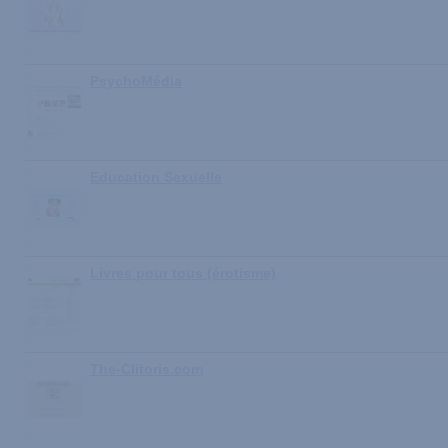
PsychoMédia
Education Sexuelle
Livres pour tous (érotisme)
The-Clitoris.com