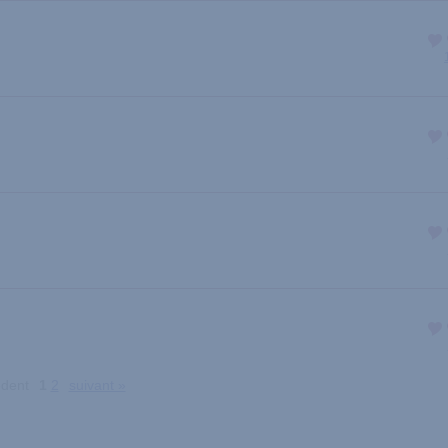
édent
1
2
suivant »