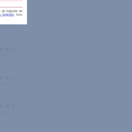
 de logiciels de
 logiciels
, tous
46 Avis
6 Avis
10 Avis
1 Avis