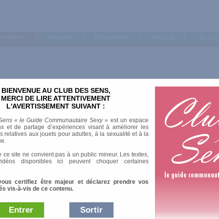
ategories
Marques
Top produits
Top Avis
Les Lis
BIENVENUE AU CLUB DES SENS,
Trier par
MERCI DE LIRE ATTENTIVEMENT
L'AVERTISSEMENT SUIVANT :
Note moyenne
Nombre d'avis
Sens « le Guide Communautaire Sexy »
est un espace
s et de partage d’expériences visant à améliorer les
relatives aux jouets pour adultes, à la sexualité et à la
ue.
 ce site ne convient pas à un public mineur. Les textes,
idéos disponibles ici peuvent choquer certaines
vous certifiez être majeur et déclarez prendre vos
és vis-à-vis de ce contenu.
Entrer
Sortir