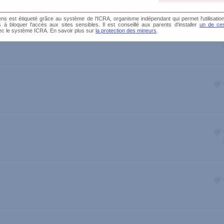
s est étiqueté grâce au système de l'ICRA, organisme indépendant qui permet l'utilisation
és à bloquer l'accès aux sites sensibles. Il est conseillé aux parents d'installer
un de ces
ec le système ICRA. En savoir plus sur
la protection des mineurs
.