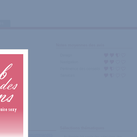
tes
Notes moyennes des avis
Design
Navigation
Pertinence des conseils
Services
Sélections thématiques
récents
|
Les plus recommandés
Au féminin fait partie des sélections des