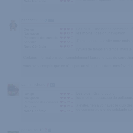
Note Générale
par docti2356
142
Les plus :
Une bonne communauté, i
Design
les moins :
design, navigation
Navigation
Pertinence des conseils
J'aime pas trop ce site ===> mais 
Services
Note Générale
j'y vais de temps en temps, mais je
Certains informations sont complètement fausse, et pas de correction
vous avez compris que ce n'est pas un site qui est dans mes favoris..
par mimicherie
67
Les plus :
Grand public
Design
les moins :
beaucoup de pollueurs 
Navigation
Pertinence des conseils
a éviter, rien a voir avec le club d
Services
de communauté et de solidarité co
Note Générale
par zouzou19
1