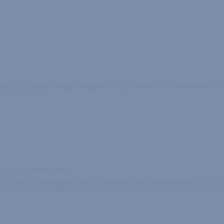
nt, on peut trouver tout sur la sexualite, et les problemes qu'on rencontre dans le 
ofessionnel(vpc)
 de mecs en manque,pub
 j'ai trouvé, je trouve que sur ce site, il y a énormément d'homme (jeune ???) qui 
a ferait pas de mal à auféminin de faire un peu le ménage dans ses membres