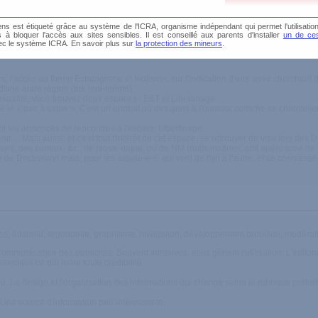
s est étiqueté grâce au système de l'ICRA, organisme indépendant qui permet l'utilisation
és à bloquer l'accès aux sites sensibles. Il est conseillé aux parents d'installer
un de ces
ec le système ICRA. En savoir plus sur
la protection des mineurs
.
 conviviale
ors, l'accès au forum Échangisme et triolisme, sur l'indication d'une amie cherchant
t d'une autre région que moi-même).
exualité, vous trouvez deux espaces : E&T et Libertinage.
le « bac à sable ». C'est un endroit où des gens à l'humour potache se chamaillent
nt les annonces de rencontres à l'espace Libertinage.
nir… Mais aussi, et c'est tout l'intérêt de cet espace, se retrouver de visu lors des
ues, des curieux, &c., de pique-nique, ou de NM (nuits mutines, soit apéro suivi de 
 de Doctissimo mais, pour les assidu-e-s, qui vont de l'un à l'autre, et se connaissen
es, éditorial, ergonomie, graphisme, navigation, développement brouillon, modérat
omniprésence des publicités. Souvent intrusives, elles gênent l'utilisation. L'éditor
rciaux ce qui retire toute crédibilité.
rdu. Le design et l'organisation des informations qui change selon la rubrique pert
és. Une source d'information peu intéressante.