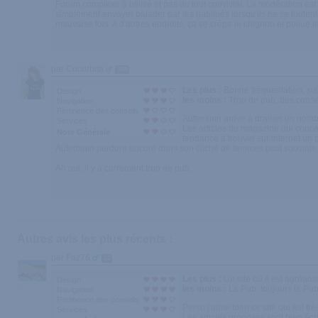
Forum complexe à utilisé et pas du tout convivial. La modération est
simplement envoyer balader par les habitués lorsqu'ils ne se foutent
mauvaise fois. A d'autres endroits, ça se crêpe le chignon et pollue les
par Cucurbita
300
Les plus :
Bonne fréquentation, suj
Design
les moins :
Trop de pub, des consei
Navigation
Pertinence des conseils
Aufeminin arrive à drainer un nombre
Services
Les articles du magazine qui concer
Note Générale
tendance à trouver sur internet un 
Aufeminin perdure encore dans son cliché de femmes post soixante 
Ah oui, il y a carrement trop de pub.
Autres avis les plus récents :
par Faz76
57
Les plus :
Un site où il est agréabl
Design
les moins :
La Pub, toujours la Pub
Navigation
Pertinence des conseils
Perso j'aime bien ce site qui est t
Services
Les articles proposés sont bien écri