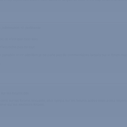
nformation +/- pertinente
bon ce n'est que mon avis
 n'accroche pas du tout
 possible ===> attention je ne parle pas de commentaires laissés sur le forum mais
.
sur les forums dits
es sens sur les forums sexualité, plus sympa sur les forums autres mais assez impers
mme sur les meilleurs forums.