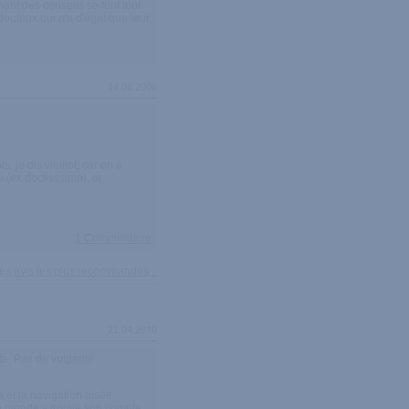
ant des conseils se font tout
douteux qui n'a d'égal que leur
14.06.2006
 je dis vieillot, car on a
 (ex doctisssimo), or
1 Commentaire
 des avis les plus recommandés...
21.04.2010
té, Pas de vulgarité
 et la navigation aisée.
t le monde y trouve son compte