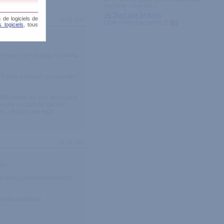
membres suivantes :
Je Surf sur la toile
 de logiciels de
19.12.2007
Liste créée par
calins
23
 logiciels
, tous
 des avis sur un club ou sauna
 mais il peut s'y trouver des
 DNM (selon les cas, déjeuners
sortie en club ou sauna).
t, c'est un peu égal.
22.03.2007
ion
ial est également fortement
urbe énormément.