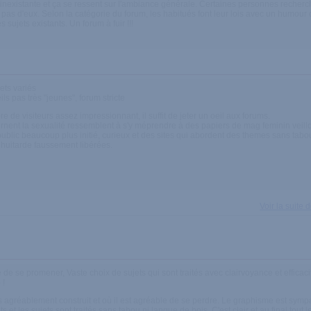
 inexistante et ça se ressent sur l'ambiance générale. Certaines personnes recherch
 pas d'eux. Selon la catégorie du forum, les habitués font leur lois avec un humour 
 sujets existants. Un forum à fuir !!!
ets variés
ls pas très "jeunes", forum stricte
 de visiteurs assez impressionnant, il suffit de jeter un oeil aux forums.
nent la sexualité ressemblent à s'y méprendre à des papiers de mag feminin veillots.
public beaucoup plus initié, curieux et des sites qui abordent des themes sans tabou
huitarde faussement libérées.
Voir la suite
e de se promener, Vaste choix de sujets qui sont traités avec clairvoyance et efficaci
 !
rès agréablement construit et où il est agréable de se perdre. Le graphisme est sympa
ts et les sujets sont traités sans tabou ni langue de bois. C'est clair et au final tou