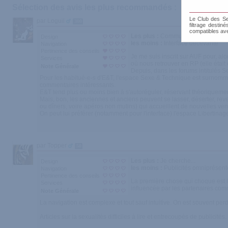
Sélection des avis les plus recommandés :
Le Club des Sen
par Loguil
300
filtrage destin
compatibles av
Les plus :
Communauté ancienne &
Design
les moins :
Interface décevante
Navigation
Pertinence des conseils
Je me suis inscrit sur AUF pour, al
Services
où nous retrouver en RP (elle étai
Note Générale
Depuis, dans les forums intitulés S
Pour les habitué-e-s d'E&T, l'espace Sexe & Technique est surnommé 
commentaires intéressants.
E&T tend plus ou moins bien à s'autoréguler, réservant théoriqueme
Mais, bon, les anciennes et anciens peuvent se lasser, déserter, reve
ou dîners, voire apéros non mutins) qui accueillent de nouvelles ven
On peut lui préférer (notamment pour l'interface) l'espace Libertinage
par Topper
50
Les plus :
Je cherche...
Design
les moins :
Publicités omniprésent
Navigation
Pertinence des conseils
La première chose qui choque est l'
Services
influencée par les partenaires comme
Note Générale
La navigation est complexe et tout sauf intuitive. On est souvent pe
Articles sur la sexualités difficiles à lire et entrecoupés de publicit