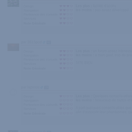
Les plus :
facilité d'accès
Design
les moins :
pas assez développé
Navigation
Pertinence des conseils
Services
Note Générale
par 3615pod
62
Les plus :
un forum assez interessa
Design
les moins :
a mon gout, trop de pr
Navigation
Pertinence des conseils
SITE BIEN
Services
Note Générale
par lapinou
29
Les plus :
Quelques conseils utiles
Design
les moins :
beaucoup de mytos et
Navigation
Pertinence des conseils
A part quelques conseils utiles que
Services
afin d'assouvir leur phantasmes, ç
Note Générale