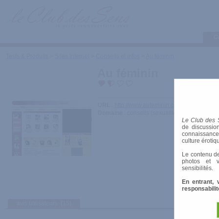
C
Tests & Produits
>
Sites Internet
>
Conseils et infos
>
Au féminin
Au féminin
URL
:
http://www.aufeminin.com/m/couple/sexu
Domaine
: conseils (sexualité générale)
Le Club des 
de discussion
connaissances 
culture érotiq
Le contenu de
photos et v
sensibilités.
En entrant, 
responsabilit
avis utilisateurs
(15)