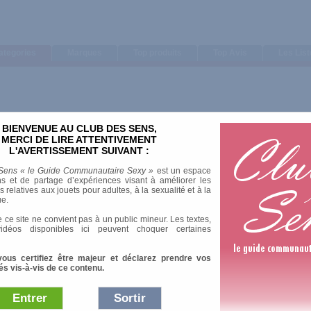
ategories
Marques
Top produits
Top Avis
Les Lis
BIENVENUE AU CLUB DES SENS,
MERCI DE LIRE ATTENTIVEMENT
alite-conseils-questions.html
L'AVERTISSEMENT SUIVANT :
Sens « le Guide Communautaire Sexy »
est un espace
s et de partage d’expériences visant à améliorer les
relatives aux jouets pour adultes, à la sexualité et à la
ue.
 ce site ne convient pas à un public mineur. Les textes,
idéos disponibles ici peuvent choquer certaines
vous certifiez être majeur et déclarez prendre vos
és vis-à-vis de ce contenu.
Entrer
Sortir
Afficher :
Sélection
|
Les plus 