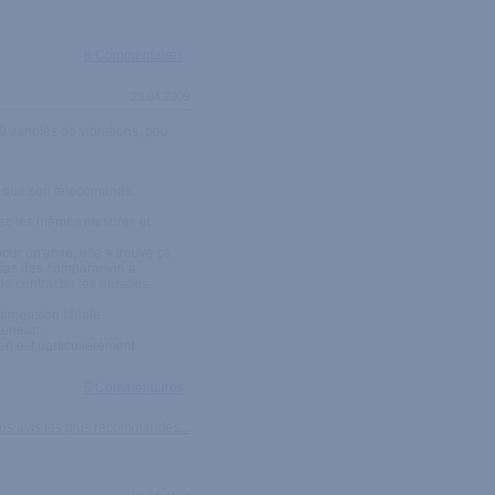
8 Commentaires
23.04.2009
0 varietés de vibrations, peu
si que son telecomande
avec les mèmes mesures et
our un'amie, elle a trouvè ça
'a pas des comparaison à
de contracter les muscles.
 dimension ideale.
rieur...
ien est particulierèment
6 Commentaires
 des avis les plus recommandés...