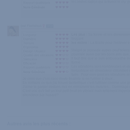
les ondes radios qui activent le cry p
Rapport qualité/prix
Note Générale
par Flammus
3759
Les plus :
Sa forme et ses dimensions 
Longueur
bruyant
Diamètre
les moins :
La ficelle pour l'enlever 
Texture
Ergonomie
Malgré je possede autres oeuf telec
Design / Aspect
poussée aussi par les bons avis que j'a
Qualité des vibrations
Il faut dire que je suis entousiasthe
Silencieux
forme...
Efficacité
Les vibrations sont nombreuses et var
Rapport qualité/prix
fantastique en stimulateur clitoridie
Note Générale
faire. Pour mes gout les vibrations e
Je crois que c'est sans doute finaliste si on l'utilise à deux...
En solitaire ce que j'ai trouvé fantastique c'est l'utiliser comme un
J'aime le garder dedans moi en entrainent les muscles... Dommage qu
C'est vrai qu'il fait un tout petit bruit en vibrant mais tellement impe
silencieux par hasard?
Autres avis les plus récents :