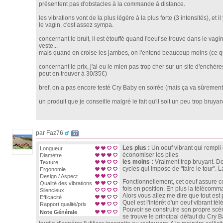
présentent pas d'obstacles à la commande à distance.
les vibrations vont de la plus légère à la plus forte (3 intensités), et
le vagin, c'est assez sympa.
concernant le bruit, il est étouffé quand l'oeuf se trouve dans le va
veste...
mais quand on croise les jambes, on l'entend beaucoup moins (ce qu
concernant le prix, j'ai eu le mien pas trop cher sur un site d'enchèr
peut en trouver à 30/35€)
bref, on a pas encore testé Cry Baby en soirée (mais ça va sûrement 
un produit que je conseille malgré le fait qu'il soit un peu trop bruyan
par Faz76
57
Les plus :
Un oeuf vibrant qui rempli
Longueur
économiser les piles
Diamètre
les moins :
Vraiment trop bruyant. De
Texture
cycles qui impose de "faire le tour".
Ergonomie
Design / Aspect
Fonctionnellement, cet oeuf assure cor
Qualité des vibrations
fois en position. En plus la télécomma
Silencieux
Alors vous allez me dire que tout est 
Efficacité
Quel est l'intérêt d'un oeuf vibrant 
Rapport qualité/prix
Pouvoir se construire son propre scén
Note Générale
se trouve le principal défaut du Cry Ba