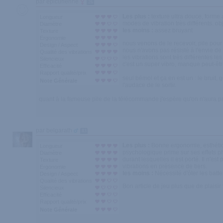
par epicurienne
26
Les plus :
texture ultra douce, forme
Longueur
modes de vibration très différents. o
Diamètre
les moins :
assez bruyant
Texture
Ergonomie
nous venons de le recevoir, pile pour
Design / Aspect
nous n'avons pas résisté à l'envie de l'
Qualité des vibrations
les vibrations sont très différentes l
Silencieux
c'est un super vibro, manque peut-êt
Efficacité
Rapport qualité/prix
seul bémol et ça en est un : le bruit
Note Générale
l'audace de le sortir.
quant à la fameuse pile de la télécommande j'espère qu'on n'aura p
par belgarath
83
Les plus :
Bonne ergonomie, esthétique
Longueur
psychologique prime sur ses effets ph
Diamètre
durant lesquelles il est porté. Il n'e
Texture
vibrations en présence de tiers.
Ergonomie
les moins :
Nécessité d'ôter les batte
Design / Aspect
Qualité des vibrations
Bon article de jeu plus que de plaisir
Silencieux
Efficacité
Rapport qualité/prix
Note Générale