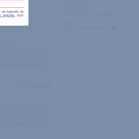
membres suivantes :
collection
 de logiciels de
19.10.2008
Liste créée par
nutella
0
 logiciels
, tous
Collec
Liste créée par
piscosour
16
ertion.
précédents (pour passer du
rrière simplement avec les
eufs qui étaient des toutes
31 Commentaires
30.07.2009
un peu vite et qui sur le long
es de vibrations (en pic,