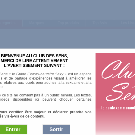
ategories
Marques
Top produits
Top Avis
Les Lis
BIENVENUE AU CLUB DES SENS,
MERCI DE LIRE ATTENTIVEMENT
L'AVERTISSEMENT SUIVANT :
Sens « le Guide Communautaire Sexy »
est un espace
s et de partage d’expériences visant à améliorer les
relatives aux jouets pour adultes, à la sexualité et à la
ue.
 ce site ne convient pas à un public mineur. Les textes,
idéos disponibles ici peuvent choquer certaines
vous certifiez être majeur et déclarez prendre vos
és vis-à-vis de ce contenu.
Entrer
Sortir
Afficher :
Sélection
|
Les plus 