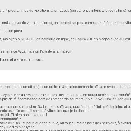
 il y a 7 programmes de vibrations alternatives (qui varient d'intensité et de rythme). 
gin, mais en cas de vibrations fortes, on l'entend un peu, comme un téléphone sur vi
i est un plus).
es, mais j'en ai vu à 60€ en boutique en ligne, et jusqu'à 70€ en magasin (ce qui es
se faire ce WE), mais on l'a testé à la maison.
t pour être vraiment discret.
 correctement son office (et son orifice). Une télécommande efficace avec un bouto
s cycles vibratoires trop proches les uns des autres, on aurait aimé plus de variété
 La pile de télécommande hors des standards courants (AA ou AAA). Une finition qui l
rectement sa mission. Sa taille est suffisante pour "remplir" l'intimité féminine et 
nde est efficace et il se met à vibrer lorsque je le décide.
parfait. Et bien non justement !
télécommandé ?
ario du "Déclic" pour jouer en public, ou tout du moins hors de chez vous, à excite
by. Il est très bruyant.