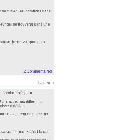
on sent bien les vibrations dans
breur qui se trouverai dans une
t abusé, je trouve, quand on
2 Commentaires
06.05.2010
n marche-arrêt pour
 ! Un accès aux différents
aisse à désirer.
pour se maintenir en place une
r sa compagne. Et c'est là que