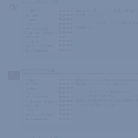
par steph57590
26
Les plus :
Relativement discret par r
Longueur
les moins :
Aucun
Diamètre
Texture
Je lui ai offert en remplacement d'un 
Ergonomie
restaurant....
Design / Aspect
Qualité des vibrations
Silencieux
Efficacité
Rapport qualité/prix
Note Générale
par icioulabas
49
Les plus :
sa forme , sa texture , se
Longueur
les moins :
les piles pour la téléco
Diamètre
Texture
il est facile à mettre en place et à re
Ergonomie
les vibrations sons réglables à souhai
Design / Aspect
le fait de pouvoir vibrer sa compagne 
Qualité des vibrations
sans être le jouets ultime qui vous fai
Silencieux
Efficacité
Rapport qualité/prix
Note Générale