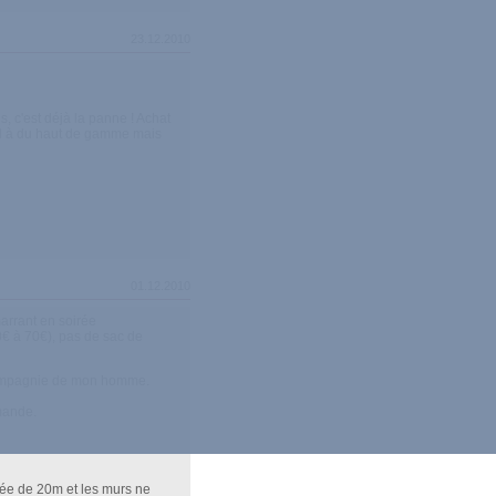
23.12.2010
s, c'est déjà la panne ! Achat
end à du haut de gamme mais
01.12.2010
marrant en soirée
0€ à 70€), pas de sac de
n compagnie de mon homme.
mmande.
rtée de 20m et les murs ne