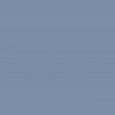
euvent interferer entre eux!
parfaites, sa texture lisse et douce, le design de l'oeuf et du telecomande aussi, 1
est un peu rigide, vibrations vraiment legères
ommandé j'ai voulu acheter ceci à cause de son aspect que je trouve agreable ain
i lu ici.
 de sa forme et des ses dimensions et j'aimerais bien trouver une boule de Geisha 
iés mais peu efficaces car vraiment legères... alors que en ayant acheté un aussi p
n et de la zone perineale de son mari... mais c'est son premier sexy toy donc elle n
n exterieur son imperceptibles et à l'interieur seulement coquines et donnent envie 
e grosse boule de Geisdha unique, lisse et douce avec une pointe fallique et forme et
'il ne vibre pas comme une veritable Boule de Geisha avec sa boule lourde à l'inte
rceptible que je ne comprends pas cette critique dans les autres avis... peut ètre le m
Voir la suite