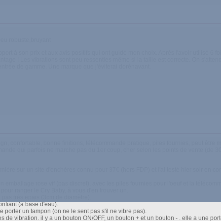
peu robuste,bruyant
rt à son prix et aux avis positifs qui ont guidé mon choix. Après l'avoir utilisé 6 foi
tage ! Les vibrations sont peu ressenties même si la taille est correcte. On s'att
'entrée de gamme. Une marque que j'éviterai dorénavant.
ign, confortable, bonne finitions, télécommande pratique, piles fournies, peut être 
ande qui parfois ne marche pas du 1er coup, cher selon les points de vente (de 3
ernière sur un site d'enchères connu pour 37€ (hors FDP) et l'ai testé hier soir e
n emballage rose vif (pas discret), avec les piles fournies pour l'oeuf et la téléco
 pour ranger le Cry Baby, à vous d'en trouver un.
st pas très epais (3cm de diamètre).
rifiant (à base d'eau).
e porter un tampon (on ne le sent pas s'il ne vibre pas).
 de vibration. il y a un bouton ON/OFF, un bouton + et un bouton - . elle a une po