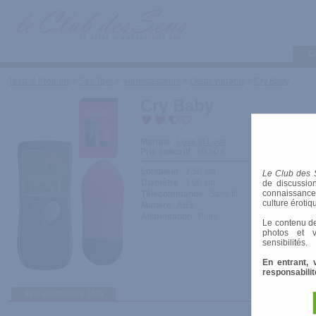
C
Tests & Produits
>
Sex Toys
>
Vibromasseurs
>
Oeufs vibrants
>
Cry Baby
Cry Baby
Marque
:
Love to Love
Prix indicatif
: 60.50 €
Longueur
: 7.50 cm
Le Club des 
Diamètre
: 3.00 cm
de discussion
connaissances 
Télécommande
: Sans fil
culture érotiq
Matière
: ABS
Alimentation
: Piles
Le contenu de
photos et v
sensibilités.
En entrant, 
responsabilit
avis utilisateurs
(30)