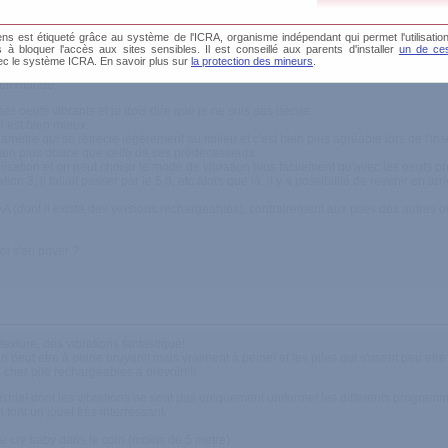
s est étiqueté grâce au système de l'ICRA, organisme indépendant qui permet l'utilisation
és à bloquer l'accès aux sites sensibles. Il est conseillé aux parents d'installer
un de ces
ec le système ICRA. En savoir plus sur
la protection des mineurs
.
nde, matière douce, jolie boite
lécommande
des oeufs vibrants et je dois dire que je ne suis pas décue.
 il est bien mieux.
amètre qui se rétrécie légèrement au milieu et c'est bien plus agréable lors de l'ins
bien plus douce que celle de ses prédecesseurs.
tilisation et on peut choisir le mode de vibration plus facilement qu'avec les oeufs 
n 3, il fallait passer par le 5,6, etc alors que là, il y a possibilité de revenir en a
AA (dont il existe des versions rechargeables), contrairement aux piles des autres o
oi s'en priver ?
texture, des vibrations fantastique!
un peut etre à peine bruyant! mais vraiment à peine! et les piles qui s'usent peu etre 
cher pile rechargeables a prevoir!!!!
fushia! dont les vibrations ne sont pas uniquement uniforme! les differents programm
n font un jouet très interressant.
tre cry baby dans le coin (moins de 5 metre)