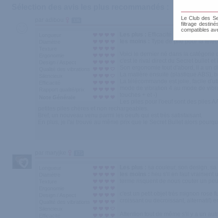
Sélection des avis les plus recommandés :
Le Club des Sen
par adibou
336
filtrage destin
compatibles av
Les plus :
Efficacité de la télécomma
Longueur
les moins :
Type de pile pour la té
Diamètre
Texture
Voici le dernier né dans la catégorie 
Ergonomie
c'est le rival direct du Secret bullet et
Design / Aspect
Son ergonomie tout d'abord, il a un di
Qualité des vibrations
La matière ensuite (plastique ABS), 
Silencieux
La télécommande est jolie, facile d'u
Efficacité
mode de vibration 4 au mode de vibratio
Rapport qualité/prix
touches + et -)
Note Générale
Les piles pour l'oeuf sont des piles A
petites piles chères et non rechargeables.
Bref, un nouveau venu parmi les oeufs qui est très satisfaisant.
En plus, je l'ai trouvé au même prix que le Secret Bullet alors pourqu
par maryjke
175
Les plus :
sa couleur, son design, sa 
Longueur
les moins :
heu s'il en faut vraiment 
Diamètre
terme risquent de nous couter un peu 
Texture
Ergonomie
c'est un petit objet très mignon rose 
Design / Aspect
croissant ou decroissant, alternatif) e
Qualité des vibrations
Silencieux
Attention tout de même s'il y a un au
Efficacité