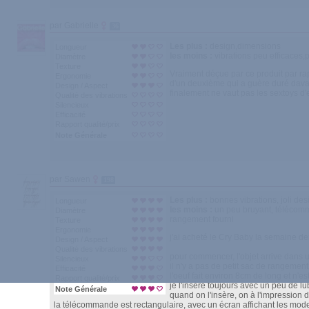
par Gabrielle
36
Les plus :
design,dimensions
Longueur
les moins :
vibrations peu efficaces,
Diamètre
Texture
Vraiment déçue par ce produit par rappo
Ergonomie
d'un deuxième qui a guère duré davan
Design / Aspect
finalement ne vaut pas les sextoys d
Qualité des vibrations
Silencieux
Efficacité
Rapport qualité/prix
Note Générale
par Sawen
198
Les plus :
bonnes vibrations, joli des
Longueur
les moins :
un peu bruyant, télécomm
Diamètre
rangement fourni
Texture
Ergonomie
j'ai acheté le Cry Baby la semaine d
Design / Aspect
Qualité des vibrations
pour commencer, l'objet arrive dans u
Silencieux
il n'y a pas de petit sac de rangement
Efficacité
l'oeuf fait environ 8cm de long et n'e
Rapport qualité/prix
je l'insère toujours avec un peu de lub
Note Générale
quand on l'insère, on à l'impression d
la télécommande est rectangulaire, avec un écran affichant les modes