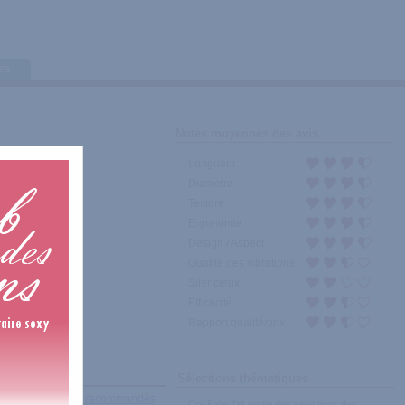
tes
Notes moyennes des avis
Longueur
Diamètre
Texture
Ergonomie
Design / Aspect
Qualité des vibrations
Silencieux
Efficacité
Rapport qualité/prix
Sélections thématiques
récents
|
Les plus recommandés
Cry Baby fait partie des sélections des