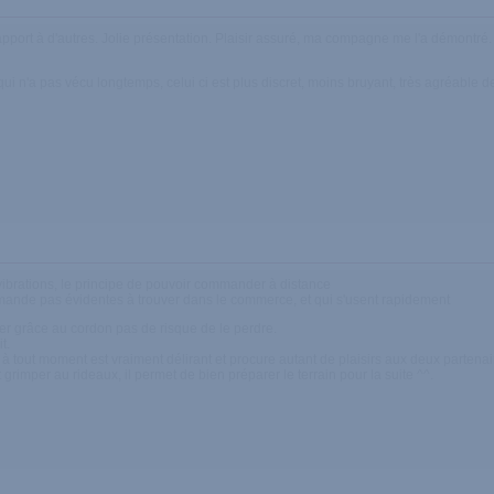
apport à d'autres. Jolie présentation. Plaisir assuré, ma compagne me l'a démontré.
qui n'a pas vécu longtemps, celui ci est plus discret, moins bruyant, très agréable d
s vibrations, le principe de pouvoir commander à distance
mmande pas évidentes à trouver dans le commerce, et qui s'usent rapidement
tirer grâce au cordon pas de risque de le perdre.
t.
à tout moment est vraiment délirant et procure autant de plaisirs aux deux partenair
t grimper au rideaux, il permet de bien préparer le terrain pour la suite ^^.