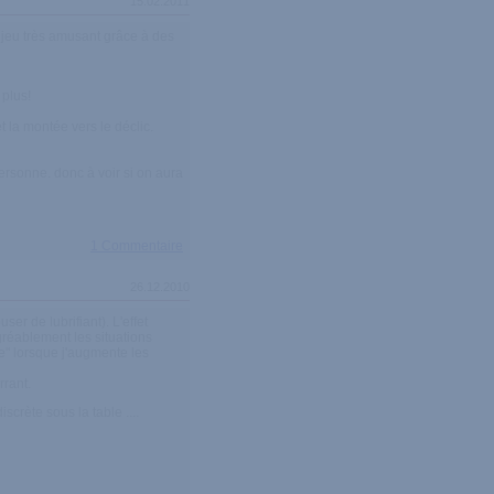
15.02.2011
, jeu très amusant grâce à des
 plus!
t la montée vers le déclic.
ersonne. donc à voir si on aura
1 Commentaire
26.12.2010
ser de lubrifiant). L'effet
gréablement les situations
ée" lorsque j'augmente les
rrant.
crète sous la table ....