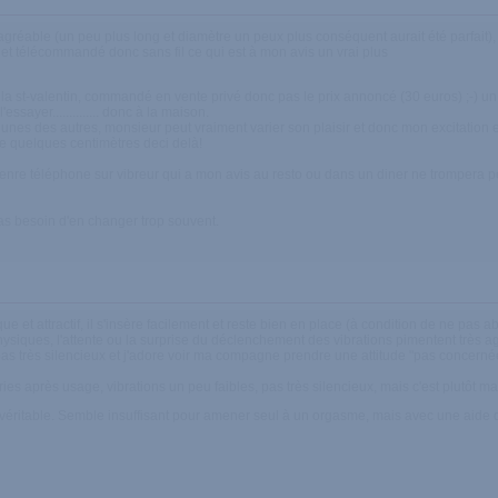
 agréable (un peu plus long et diamètre un peux plus conséquent aurait été parfait)
bjet télécommandé donc sans fil ce qui est à mon avis un vrai plus
 la st-valentin, commandé en vente privé donc pas le prix annoncé (30 euros) ;-) un
essayer.............. donc à la maison.
es unes des autres, monsieur peut vraiment varier son plaisir et donc mon excitation e
re quelques centimètres deci delà!
, genre téléphone sur vibreur qui a mon avis au resto ou dans un diner ne trompera p
as besoin d'en changer trop souvent.
 et attractif, il s'insère facilement et reste bien en place (à condition de ne pas abu
ysiques, l'attente ou la surprise du déclenchement des vibrations pimentent très a
st pas très silencieux et j'adore voir ma compagne prendre une attitude "pas concern
ries après usage, vibrations un peu faibles, pas très silencieux, mais c'est plutôt ma
 véritable. Semble insuffisant pour amener seul à un orgasme, mais avec une aide dis