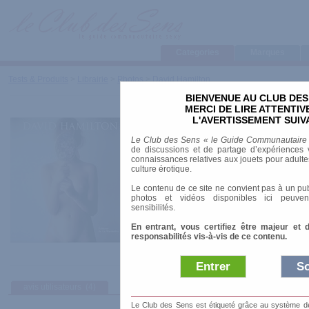
Categories
Marques
Tests & Produits
>
Librairie
>
Photos
>
David Hamilton
BIENVENUE AU CLUB DES
David Hamilton
MERCI DE LIRE ATTENTI
L'AVERTISSEMENT SUIV
Marque
:
La Martinière
Le Club des Sens « le Guide Communautaire
Date de sortie
: 19/10/2006
de discussions et de partage d’expériences v
Prix indicatif
: 49.00 €
connaissances relatives aux jouets pour adultes,
culture érotique.
Auteur
:
David Hamilton
Le contenu de ce site ne convient pas à un pub
Collection
:
Hors collection
photos et vidéos disponibles ici peuven
ISBN-10
: 2732434981
sensibilités.
Nombre de pages
: 332.00 pages
En entrant, vous certifiez être majeur et 
responsabilités vis-à-vis de ce contenu.
Entrer
So
avis utilisateurs
(4)
Le Club des Sens est étiqueté grâce au système de l