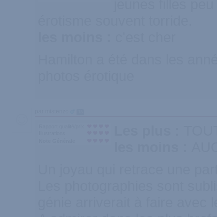
jeunes filles pe
érotisme souvent torride.
les moins :
c'est cher
Hamilton a été dans les anné
photos érotique
par mistenzo
15
Les plus :
TOUT 
Rapport qualité/prix
Illustrations
Note Générale
les moins :
AUC
Un joyau qui retrace une par
Les photographies sont subli
génie arriverait à faire avec l