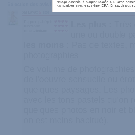
filtrage destinés à bloquer l'accès aux sites sensib
Sélection des avis les plus recommandés :
compatibles avec le système ICRA. En savoir plus s
par Lavax
300
Les plus :
Très
Rapport qualité/prix
Illustrations
Note Générale
une ou double pa
les moins :
Pas de textes, 
photographies
Ce volume de photographies 
de l'oeuvre sensuelle ou éro
quelques paysages. Les phot
avec les tons pastels qu'on r
quelques photos en noir et b
on est moins habitué).