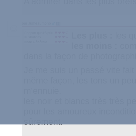
A admirer dans les plus brefs
par Jumeaumono
64
Les plus :
les q
Rapport qualité/prix
Illustrations
Note Générale
les moins :
comm
dans la façon de photograph
Je me suis un passé vite fait
même façon, les tons un peu 
m'ennuie.
les noir et blancs très très p
pour les amoureux inconditio
sûrement.