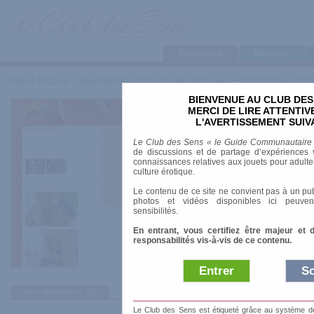
Categories
Marques
Tests & Produits
>
Sites Internet
>
Blogs et Sites érotiques
>
Photographie
>
Divi
BIENVENUE AU CLUB DES
Divines et innocentes
MERCI DE LIRE ATTENTI
L'AVERTISSEMENT SUIV
Le Club des Sens « le Guide Communautaire
URL
:
http://nickygloria.unblog.fr/
de discussions et de partage d’expériences v
connaissances relatives aux jouets pour adultes,
Thème
: Lesbien
culture érotique.
Le contenu de ce site ne convient pas à un pub
photos et vidéos disponibles ici peuven
sensibilités.
En entrant, vous certifiez être majeur et 
responsabilités vis-à-vis de ce contenu.
Entrer
So
avis utilisateurs
(2)
Le Club des Sens est étiqueté grâce au système de l