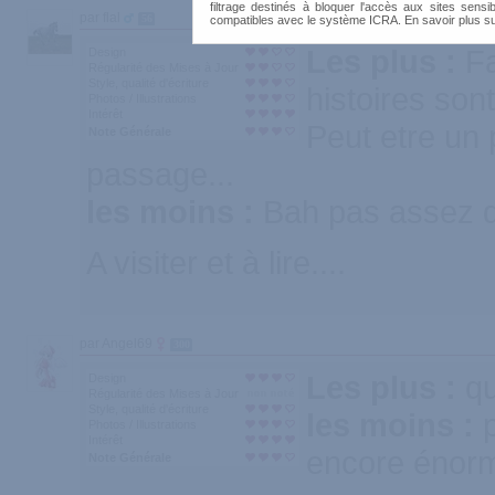
filtrage destinés à bloquer l'accès aux sites sensib
par flal
56
compatibles avec le système ICRA. En savoir plus s
Les plus :
Fa
Design
Régularité des Mises à Jour
Style, qualité d'écriture
histoires son
Photos / Illustrations
Intérêt
Peut etre un 
Note Générale
passage...
les moins :
Bah pas assez d
A visiter et à lire....
par Angel69
300
Les plus :
qu
Design
Régularité des Mises à Jour
Style, qualité d'écriture
les moins :
Photos / Illustrations
Intérêt
encore énorm
Note Générale