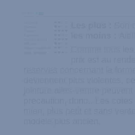
par luul
32
Les plus :
Son d
Longueur
Diamètre
Texture
les moins :
Aie!
Ergonomie
Design / Aspect
Efficacité
Comme tous les p
Rapport qualité/prix
Note Générale
prix est au rend
reserves concernant la forme
deviennent plus violentes, ce
jointure ailes-ventre peuven
precaution, donc.. Les cotes
mien, plus petit et sans vent
modele plus ancien.