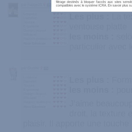
filtrage destinés à bloquer l'accès aux sites sensib
par Sauge21
19
compatibles avec le système ICRA. En savoir plus s
Les plus :
La te
Longueur
Diamètre
Texture
ventouse platte
Ergonomie
Design / Aspect
les moins :
selo
Efficacité
Rapport qualité/prix
Note Générale
particulier avec 
par Gorette
56
Les plus :
Forme
Longueur
Diamètre
Texture
les moins :
pour
Ergonomie
Design / Aspect
Efficacité
J'aime beaucoup 
Rapport qualité/prix
Note Générale
droit, la textur
plaisir. Il apporte une touche