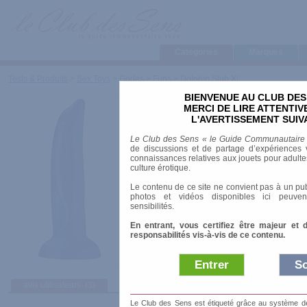
Categories
Marques
Tests & Produits
>
Sex Toys
>
Godes
>
Funs
>
Dolphin Stub XL
BIENVENUE AU CLUB DES
Dolphin Stub XL
MERCI DE LIRE ATTENTI
L'AVERTISSEMENT SUIV
Marque
:
Fun Factory
Le Club des Sens « le Guide Communautaire
Prix indicatif
: 35.50 €
de discussions et de partage d’expériences v
connaissances relatives aux jouets pour adultes,
Longueur
: 17.00 cm
culture érotique.
Diamètre
: 6.00 cm
Le contenu de ce site ne convient pas à un pub
Ventouse
: oui
photos et vidéos disponibles ici peuven
sensibilités.
En entrant, vous certifiez être majeur et 
responsabilités vis-à-vis de ce contenu.
Entrer
So
avis utilisateurs
(3)
Le Club des Sens est étiqueté grâce au système de l