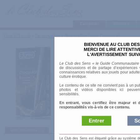
Categories
Marques
Tests & Produits
>
Gel et Hygiène
>
Préservatifs
>
Durex Chocolat x6
BIENVENUE AU CLUB DES
Durex Chocolat x6
MERCI DE LIRE ATTENTI
L'AVERTISSEMENT SUIV
Marque
:
Durex
Le Club des Sens « le Guide Communautaire
Prix indicatif
: 5.99 €
de discussions et de partage d’expériences v
connaissances relatives aux jouets pour adultes,
Longueur
: 17.80 cm
culture érotique.
Texture
: Lisse
Le contenu de ce site ne convient pas à un pub
photos et vidéos disponibles ici peuven
CE ISO 4074:2002
sensibilités.
En entrant, vous certifiez être majeur et 
responsabilités vis-à-vis de ce contenu.
Entrer
So
avis utilisateurs
(2)
Afficher :
Sélec
Le Club des Sens est étiqueté grâce au système de l