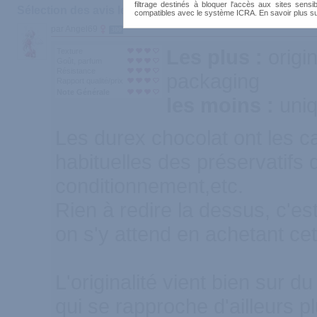
filtrage destinés à bloquer l'accès aux sites sensib
Sélection des avis les plus recommandés :
compatibles avec le système ICRA. En savoir plus s
par Angel69
300
Les plus :
origi
Texture
Goût, parfum
Résistance
packaging
Rapport qualité/prix
Note Générale
les moins :
uniq
Les durex chocolat ont les c
habituelles des préservatifs 
conditionnement,etc.
Rien à redire la dessus, c'e
on s'y attend en achetant ce
L'originalité vient bien sur d
qui se rapproche d'ailleurs p