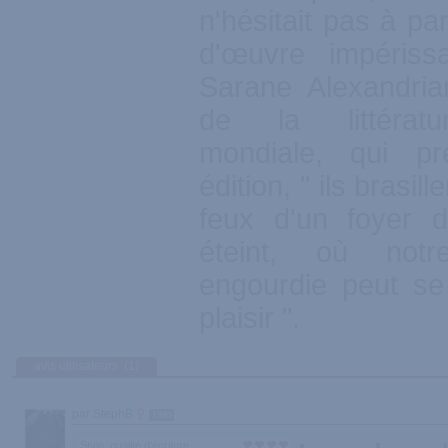
n'hésitait pas à par
d'œuvre impériss
Sarane Alexandrian
de la littératu
mondiale, qui pr
édition, " ils brasi
feux d'un foyer 
éteint, où notr
engourdie peut se
plaisir ".
avis utilisateurs
(1)
par StephB
1999
Style, qualité d'écriture