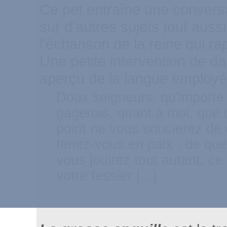
Ce pet entraîne une conversa
sur d'autres sujets tout au
l'échanson de la reine qui ra
Une petite intervention de 
aperçu de la langue employée
Doux seigneurs, qu'importe 
gagerois, quant à moi, que 
point ne vous soucierez de
tenez-vous en paix ; de que
vous jouirez tout autant, ce
votre fessier [...]