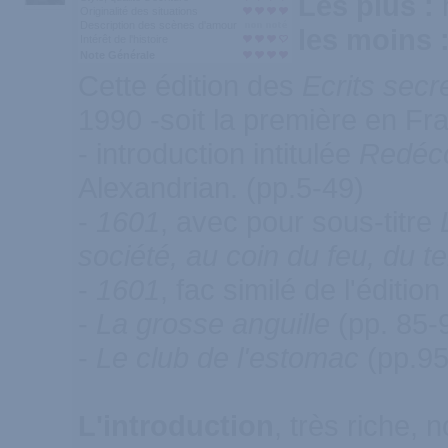
Les plus :
Originalité des situations
Description des scènes d'amour
les moins 
Intérêt de l'histoire
Note Générale
Cette édition des
Ecrits secr
1990 -soit la première en Fra
- introduction intitulée
Redéco
Alexandrian. (pp.5-49)
-
1601
, avec pour sous-titre
société, au coin du feu, du 
-
1601
, fac similé de l'éditi
-
La grosse anguille
(pp. 85-
-
Le club de l'estomac
(pp.95
L'introduction
, très riche, 