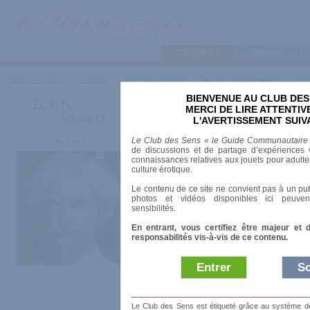
Categories
Marques
Tests & Produits
>
Librairie
>
Littérature érotique
>
Recueils de nouvelles
>
Ecrit
BIENVENUE AU CLUB DES
Ecrits secre
MERCI DE LIRE ATTENTI
L'AVERTISSEMENT SUIV
Le Club des Sens « le Guide Communautaire
de discussions et de partage d’expériences v
connaissances relatives aux jouets pour adultes,
Marque
:
Arléa
culture érotique.
Date de sortie
: 01
Le contenu de ce site ne convient pas à un pub
photos et vidéos disponibles ici peuven
sensibilités.
Prix indicatif
: 7.0
En entrant, vous certifiez être majeur et 
responsabilités vis-à-vis de ce contenu.
Auteur
:
Mark Twain
Littérature
: Etrangère
Siècle
: XIXe
Entrer
So
Collection
:
Arlea-poche
ISBN-10
: 2869597419
Nombre de pages
: 101.00 pages
Le Club des Sens est étiqueté grâce au système de l