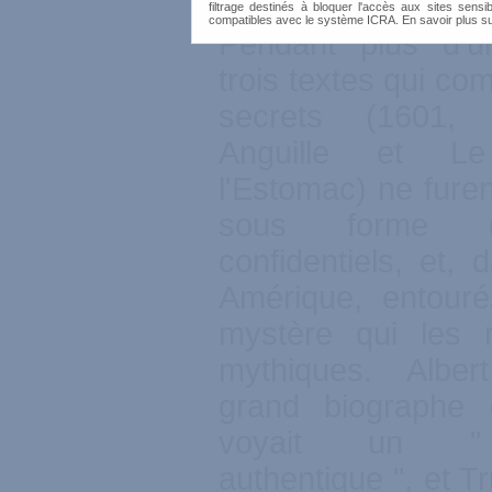
filtrage destinés à bloquer l'accès aux sites sensib
compatibles avec le système ICRA. En savoir plus s
Pendant plus d'un
trois textes qui co
secrets (1601,
Anguille et L
l'Estomac) ne fure
sous forme d
confidentiels, et,
Amérique, entouré
mystère qui les r
mythiques. Alber
grand biographe 
voyait un " 
authentique ", et 