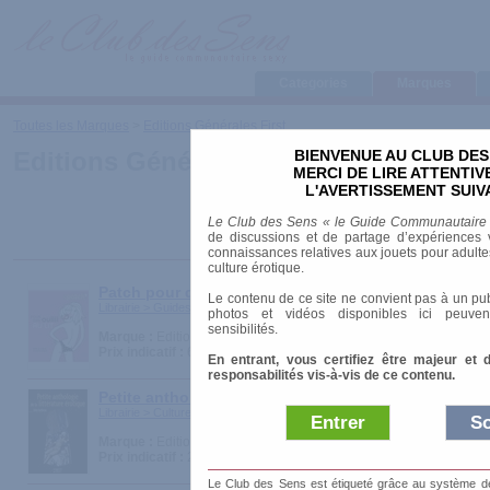
Categories
Marques
Toutes les Marques
>
Editions Générales First
BIENVENUE AU CLUB DES
Editions Générales First
MERCI DE LIRE ATTENTI
L'AVERTISSEMENT SUIV
Le Club des Sens « le Guide Communautaire
de discussions et de partage d’expériences v
connaissances relatives aux jouets pour adultes,
culture érotique.
Patch pour dire ouiiii au lit
Le contenu de ce site ne convient pas à un pub
Librairie > Guides pratiques > Psychologie et couple
photos et vidéos disponibles ici peuven
sensibilités.
Marque :
Editions Générales First
Prix indicatif :
6.90 €
En entrant, vous certifiez être majeur et 
responsabilités vis-à-vis de ce contenu.
Petite anthologie de la littérature érotique
Librairie > Culture érotique > Dictionnaires et Guides
Entrer
So
Marque :
Editions Générales First
Prix indicatif :
2.90 €
Le Club des Sens est étiqueté grâce au système de l