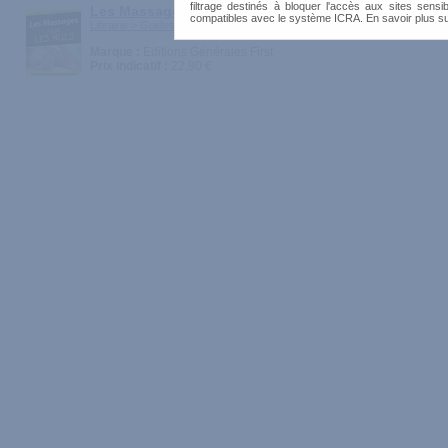
filtrage destinés à bloquer l'accès aux sites sensib
Les Massages pour les Nuls
compatibles avec le système ICRA. En savoir plus s
Librairie > Guides pratiques > Massages et Caresses
Marque :
Editions Générales First
Prix indicatif :
22.90 €