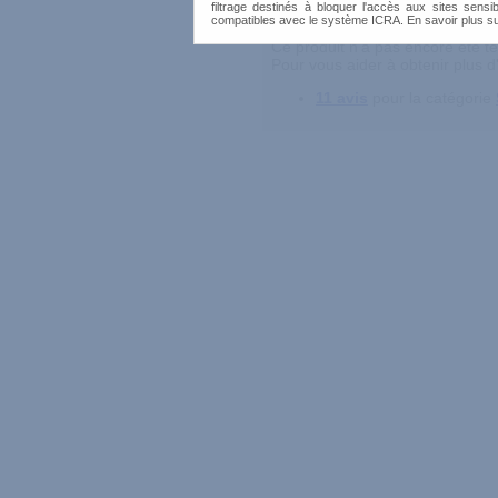
filtrage destinés à bloquer l'accès aux sites sensib
compatibles avec le système ICRA. En savoir plus s
Ce produit n'a pas encore été 
Pour vous aider à obtenir plus d'
11 avis
pour la catégorie