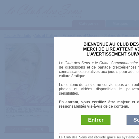
Categories
Marques
Tests & Produits
>
Arts et Culture
>
Expositions et Musées
>
Salons de l'érotisme
BIENVENUE AU CLUB DES
Eros
MERCI DE LIRE ATTENTI
L'AVERTISSEMENT SUIV
Le Club des Sens « le Guide Communautaire
Dates
: Terminé
de discussions et de partage d’expériences v
connaissances relatives aux jouets pour adultes,
Date de début
: 28/09/2007
culture érotique.
Date de fin
: 30/09/2007
Lieu
: Stade de Genève
Le contenu de ce site ne convient pas à un pub
Pays
: Suisse
photos et vidéos disponibles ici peuven
Ville
: Genève
sensibilités.
En entrant, vous certifiez être majeur et 
responsabilités vis-à-vis de ce contenu.
Entrer
So
avis utilisateurs
(0)
Le Club des Sens est étiqueté grâce au système de l