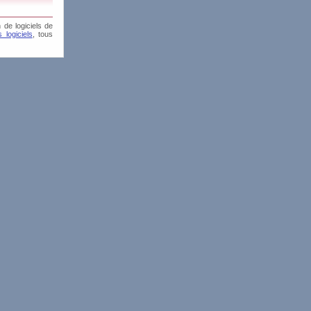
 de logiciels de
 logiciels
, tous