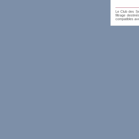
Le Club des Sen
filtrage destin
compatibles av