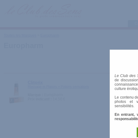
C
Toutes les Marques
>
Europharm
Europharm
Le Club des 
de discussion
Clitorix
connaissances 
Massage et Plaisirs > Potions sensations
culture érotiq
Marque :
Europharm
Le contenu de
Prix indicatif :
14.50 €
photos et v
sensibilités.
En entrant, 
responsabilit