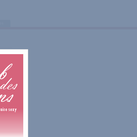
tes
is