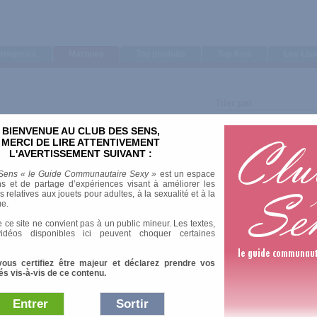
ategories
Marques
Top produits
Top Avis
Les Lis
Trier par
Note moyenne
BIENVENUE AU CLUB DES SENS,
Nombre d'avis
MERCI DE LIRE ATTENTIVEMENT
L'AVERTISSEMENT SUIVANT :
Sens « le Guide Communautaire Sexy »
est un espace
s et de partage d’expériences visant à améliorer les
relatives aux jouets pour adultes, à la sexualité et à la
ue.
1 Av
 ce site ne convient pas à un public mineur. Les textes,
idéos disponibles ici peuvent choquer certaines
vous certifiez être majeur et déclarez prendre vos
és vis-à-vis de ce contenu.
Entrer
Sortir