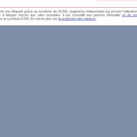
s est étiqueté grâce au système de l'ICRA, organisme indépendant qui permet l'utilisation
és à bloquer l'accès aux sites sensibles. Il est conseillé aux parents d'installer
un de ces
ec le système ICRA. En savoir plus sur
la protection des mineurs
.