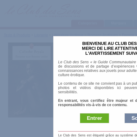
Categories
Marques
Tests & Produits
>
Librairie
>
Littérature érotique
>
Romans érotiques
>
Femme n
BIENVENUE AU CLUB DES
Femme nue,
MERCI DE LIRE ATTENTI
L'AVERTISSEMENT SUIV
noire
Le Club des Sens « le Guide Communautaire
de discussions et de partage d’expériences v
connaissances relatives aux jouets pour adultes,
culture érotique.
Le contenu de ce site ne convient pas à un pub
Marque
:
Le Livre
photos et vidéos disponibles ici peuven
sensibilités.
Date de sortie
: 01
En entrant, vous certifiez être majeur et 
responsabilités vis-à-vis de ce contenu.
Prix indicatif
: 5.0
Entrer
So
Auteur
:
Calixthe Beyala
Littérature
: Etrangère
Siècle
: XXIe
Collection
:
Livre de poche
Le Club des Sens est étiqueté grâce au système de l