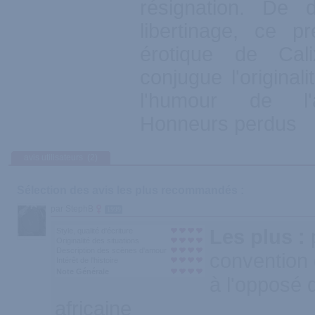
résignation. De 
libertinage, ce p
érotique de Cali
conjugue l'originali
l'humour de l'
Honneurs perdus
avis utilisateurs
(2)
Sélection des avis les plus recommandés :
par StephB
1999
Les plus :
Style, qualité d'écriture
Originalité des situations
Description des scènes d'amour
convention 
Intérêt de l'histoire
Note Générale
à l'opposé 
africaine