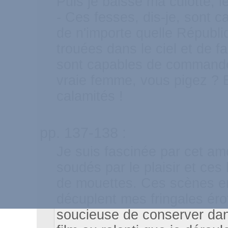
Puis je baisse ma culotte, 
- Ces fesses, dis-je, sont 
de n'importe quelle Républi
trouées dans le ciel et de fai
sont capables de commander 
vraie femme, vous pigez ? 
calamités !
pp. 137-138 :
Je suis fascinée par cet am
soudés par le plaisir et ce
de mouettes. Ces scènes en
décuplent mes fringales érot
soucieuse de conserver d