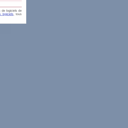
 de logiciels de
 logiciels
, tous
 :