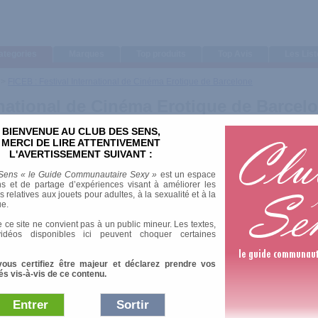
ategories
Marques
Top produits
Top Avis
Les Lis
>
FICEB : Festival International de Cinéma Erotique de Barcelone
rnational de Cinéma Erotique de Barcel
BIENVENUE AU CLUB DES SENS,
MERCI DE LIRE ATTENTIVEMENT
L'AVERTISSEMENT SUIVANT :
Sens « le Guide Communautaire Sexy »
est un espace
s et de partage d’expériences visant à améliorer les
relatives aux jouets pour adultes, à la sexualité et à la
ue.
 ce site ne convient pas à un public mineur. Les textes,
idéos disponibles ici peuvent choquer certaines
vous certifiez être majeur et déclarez prendre vos
és vis-à-vis de ce contenu.
Entrer
Sortir