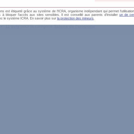
s est étiqueté grâce au système de l'ICRA, organisme indépendant qui permet l'utilisation
produit n'a pas encore été testé par les membres du ClubDesSens.fr
és à bloquer l'accès aux sites sensibles. Il est conseillé aux parents d'installer
un de ces
r vous aider à obtenir plus d'informations, vous avez à votre disposition
ec le système ICRA. En savoir plus sur
la protection des mineurs
.
11 avis
pour la catégorie
Salons de l'érotisme