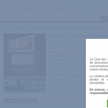
C
Tests & Produits
>
Arts et Culture
>
Expositions et Musées
>
Salons de l'érotisme
FICEB : Festival Inte
Dates
: Terminé
Date de début
: 03/10/2007
Le Club des 
Date de fin
: 07/10/2007
de discussion
Lieu
: La farga de l'Hospitalet
connaissances 
Pays
: Espagne
culture érotiq
Ville
: Barcelone
Site Officiel
:
http://www.ficeb.com/
Le contenu de
photos et v
sensibilités.
En entrant, 
responsabilit
avis utilisateurs
(0)