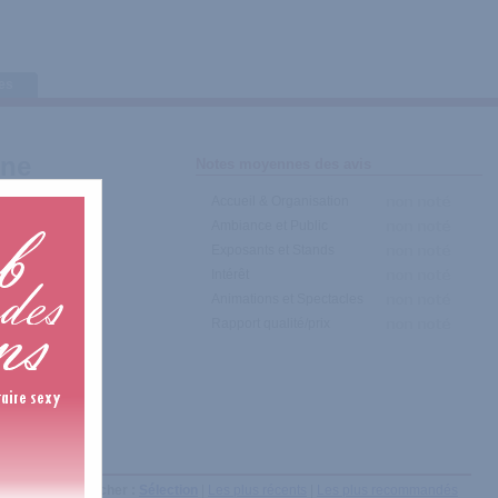
tes
one
Notes moyennes des avis
Accueil & Organisation
Ambiance et Public
Exposants et Stands
Intérêt
Animations et Spectacles
Rapport qualité/prix
Afficher :
Sélection
|
Les plus récents
|
Les plus recommandés