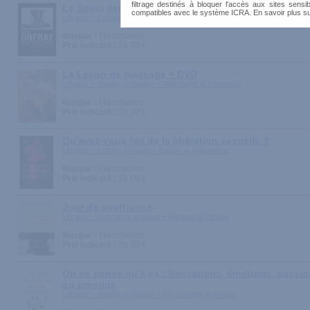
filtrage destinés à bloquer l'accès aux sites sensib
Le Souci des plaisirs : Construction d'une érotique 
compatibles avec le système ICRA. En savoir plus s
Librairie > Culture érotique > Essais et philosophie
Marque :
Flammarion
Prix indicatif :
24.90 €
La Leçon de massage + DVD
Librairie > Guides pratiques > Massages et Caresses
Marque :
Flammarion
Prix indicatif :
23.00 €
Qu'avez-vous fait de la libération sexuelle ?
Librairie > Culture érotique > Essais et philosophie
Marque :
Flammarion
Prix indicatif :
15.00 €
Jour de souffrance
Librairie > Littérature érotique > Romans érotiques
Marque :
Flammarion
Prix indicatif :
20.00 €
On ne pense qu'à ça : Sensations, émotions, passion
ou presque
Librairie > Guides pratiques > Psychologie et couple