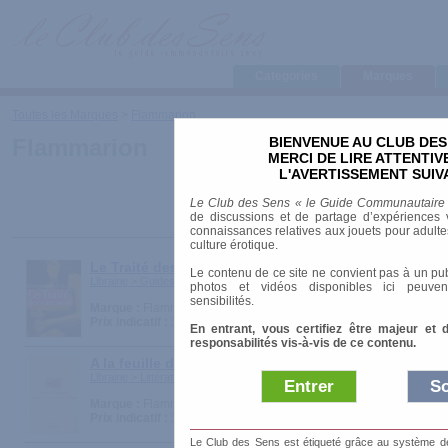
Categories
Marques
Toutes les Marques
>
Flammarion
BIENVENUE AU CLUB DES
Flammarion
MERCI DE LIRE ATTENTI
L'AVERTISSEMENT SUIV
Le Club des Sens « le Guide Communautaire
de discussions et de partage d’expériences v
connaissances relatives aux jouets pour adultes,
culture érotique.
Le Traité des caresses
Le contenu de ce site ne convient pas à un pub
Librairie > Guides pratiques > Massages et Caresses
photos et vidéos disponibles ici peuven
sensibilités.
Marque :
Flammarion
Prix indicatif :
15.00 €
En entrant, vous certifiez être majeur et 
responsabilités vis-à-vis de ce contenu.
A la feuille de rose, maison turque
Librairie > Littérature érotique > Romans érotiques
Entrer
So
Marque :
Flammarion
Prix indicatif :
13.03 €
Le Club des Sens est étiqueté grâce au système de l