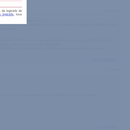
 de logiciels de
20.05.2009
 logiciels
, tous
 bien sûr, recommandé vivement.
la farine de maïs, conduit un peu étroit , manque quelques millimètres pour
, lourdaud.
dement. C'est pour moi le plus réussi de la série, peu importe qu'il soit
sse, peu avenant, matière vite poisseuse.
chine de type va-et-vient, et y mettre moins de matière jelly , moins
3 Commentaires
17.05.2007
quans on bande au maximum : ça "ondule" tout le long du sexe.
1 Commentaire