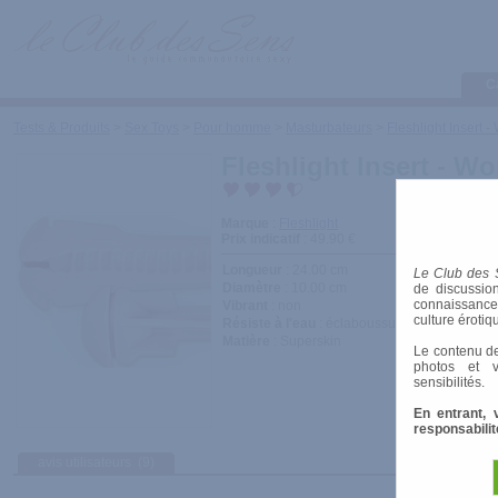
C
Tests & Produits
>
Sex Toys
>
Pour homme
>
Masturbateurs
>
Fleshlight Insert
Fleshlight Insert - W
Marque
:
Fleshlight
Prix indicatif
: 49.90 €
Longueur
: 24.00 cm
Le Club des 
Diamètre
: 10.00 cm
de discussion
connaissances 
Vibrant
: non
culture érotiq
Résiste à l'eau
: éclaboussures
Matière
: Superskin
Le contenu de
photos et v
sensibilités.
En entrant, 
responsabilit
avis utilisateurs
(9)