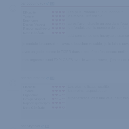
par coquin6767
33
Les plus :
waouh ! que du bonheur
Efficacité
les moins :
irrésistible !
Texture
Ergonomie
après l'avoir chauffé un peu dans l'ea
Design / Aspect
je m'enduit bien le membre de lubrifiant
Rapport qualité/prix
Note Générale
et là commence une incroyable séance d
je module les sensations avec le bouchon vissable, je le laisse ouvert e
avec un gode comme le TIGER dans le derrière c'est encore meilleu
mes orgasmes sont EXPLOSIFS avec le wonder wave, j'en ressort ave
par mouameme
20
Les plus :
efficace, qualité,
Efficacité
les moins :
aspect,odeur,
Texture
Ergonomie
super efficace, c'est une valeur sur, tres
Design / Aspect
Rapport qualité/prix
Note Générale
par Skydiver
10