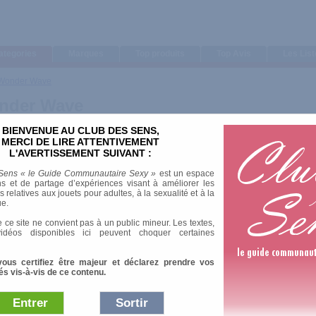
ategories
Marques
Top produits
Top Avis
Les Lis
 - Wonder Wave
onder Wave
BIENVENUE AU CLUB DES SENS,
MERCI DE LIRE ATTENTIVEMENT
L'AVERTISSEMENT SUIVANT :
Sens « le Guide Communautaire Sexy »
est un espace
s et de partage d’expériences visant à améliorer les
relatives aux jouets pour adultes, à la sexualité et à la
ue.
 ce site ne convient pas à un public mineur. Les textes,
idéos disponibles ici peuvent choquer certaines
vous certifiez être majeur et déclarez prendre vos
és vis-à-vis de ce contenu.
Entrer
Sortir