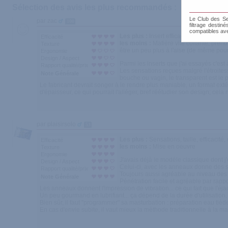
Sélection des avis les plus recommandés :
Le Club des Sen
par zac
100
filtrage destin
compatibles av
Les plus :
Insert efficace,ne laisse pa
Efficacité
les moins :
Matière vite collante, pren
Texture
être un peu plus à l'aise (de même pour
Ergonomie
Design / Aspect
Parmi les inserts que j'ai essayés c'est
Rapport qualité/prix
Les sensations reçues malgré l'étroites
Note Générale
bouche ou vagin, le transparent est le p
Le fabricant devrait songer à le rendre plus maniable, un format exté
d'épaisseur, ce qui pourrait l'alléger, bref réétudier son design; cel
par plaisirsolo
53
Les plus :
Sensations, taille, efficacité,
Efficacité
les moins :
Mise en oeuvre
Texture
Ergonomie
J'avais déjà le modèle classique dont j'ét
Design / Aspect
Celui-ci, avec les anneaux donne des s
Rapport qualité/prix
Toujours aussi agréable au niveau des v
Note Générale
Pénétration facile et agréable par rappor
Les anneaux donnent l'impression de vibration... ce qui fait que l'éja
Un peu gourmand en lubrifiant... ça dépend de la durée d'utilisatio
Bien sûr, il faut "programmer" sa masturbation : préparation eau tiède
En cas d'envie subite, il vaut mieux la méthode traditionnelle à la ma