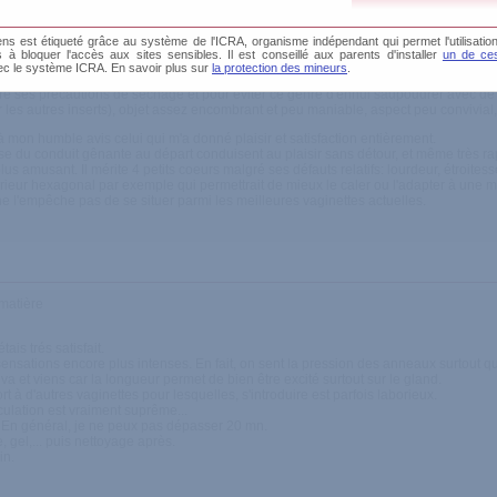
s est étiqueté grâce au système de l'ICRA, organisme indépendant qui permet l'utilisation
és à bloquer l'accès aux sites sensibles. Il est conseillé aux parents d'installer
un de ces
ec le système ICRA. En savoir plus sur
la protection des mineurs
.
s de répit, la sensation reçue est vraiment celle de vagues de plaisir, d'où son nom
dre ses précautions de séchage et pour éviter ce genre d'ennui saupoudrer avec de 
 les autres inserts), objet assez encombrant et peu maniable, aspect peu convivial
 à mon humble avis celui qui m'a donné plaisir et satisfaction entièrement.
se du conduit gênante au départ conduisent au plaisir sans détour, et même très rapi
lus amusant. Il mérite 4 petits coeurs malgré ses défauts relatifs: lourdeur, étroite
rieur hexagonal par exemple qui permettrait de mieux le caler ou l'adapter à une ma
a ne l'empêche pas de se situer parmi les meilleures vaginettes actuelles.
 matière
ais trés satisfait.
ensations encore plus intenses. En fait, on sent la pression des anneaux surtout 
a et viens car la longueur permet de bien être excité surtout sur le gland.
t à d'autres vaginettes pour lesquelles, s'introduire est parfois laborieux.
culation est vraiment suprême...
n. En général, je ne peux pas dépasser 20 mn.
, gel,... puis nettoyage après.
in.