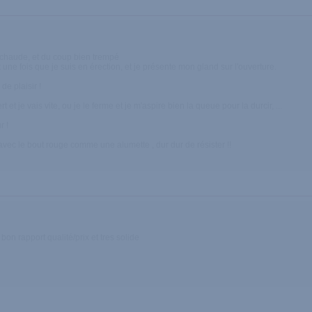
u chaude, et du coup bien trempé
 une fois que je suis en érection, et je présente mon gland sur l'ouverture.
e plaisir !
t je vais vite, ou je le ferme et je m'aspire bien la queue pour la durcir, ...
r !
c le bout rouge comme une alumette , dur dur de résister !!
 bon rapport qualité/prix et tres solide