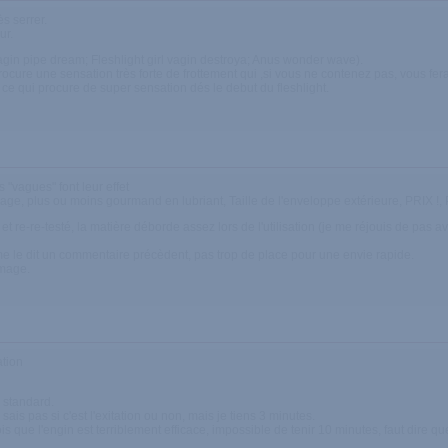
ès serrer.
ur.
(Vagin pipe dream; Fleshlight girl vagin destroya; Anus wonder wave).
ocure une sensation très forte de frottement qui ,si vous ne contenez pas, vous fera
 ce qui procure de super sensation dés le debut du fleshlight.
s "vagues" font leur effet
lavage, plus ou moins gourmand en lubriant, Taille de l'enveloppe extérieure, PRIX !, 
é et re-re-testé, la matière déborde assez lors de l'utilisation (je me réjouis de pas 
omme le dit un commentaire précèdent, pas trop de place pour une envie rapide.
mmage.
ation
 standard.
ne sais pas si c'est l'exitation ou non, mais je tiens 3 minutes.
is que l'engin est terriblement efficace, impossible de tenir 10 minutes, faut dire que