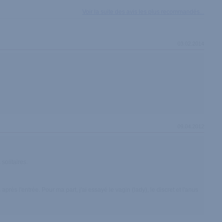
Voir la suite des avis les plus recommandés...
03.02.2014
09.04.2012
 solitaires.
rès l'entrée. Pour ma part, j'ai essayé le vagin (lady), le discret et l'anus