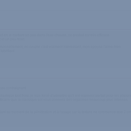
t en le mettant un peu dans l'eau chaude, ce produit est très efficace.
 et un peu froid.
ersonnellement, en couple c'est vraiment intéressant, mon épouse l'aime bien.
ubrifiant.
 peu contraignant
stique tout froid, je suis forcé d'admettre qu'il est vraiment parfait pour les plaisirs
efficace que la classique est vous donnera des orgasmes beaucoup plus intenses.
ortant au moment de la pénétration et à l'usage car la texture ne commence que 2 cm ap