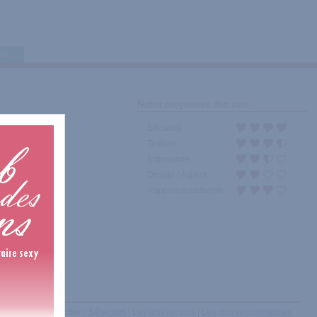
tes
Notes moyennes des avis
Efficacité
Texture
Ergonomie
Design / Aspect
Rapport qualité/prix
Afficher :
Sélection
|
Les plus récents
|
Les plus recommandés