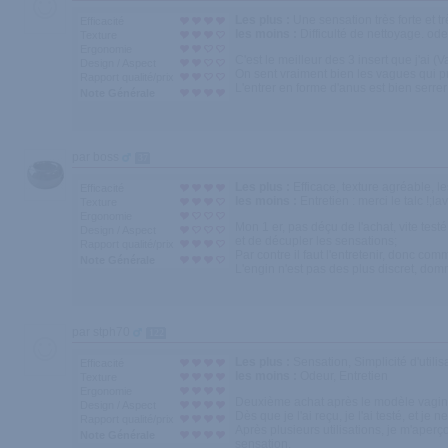
Les plus :
Une sensation très forte et tr
Efficacité
les moins :
Difficulté de nettoyage. ode
Texture
Ergonomie
C'est le meilleur des 3 insert que j'ai 
Design / Aspect
On sent vraiment bien les vagues qui pr
Rapport qualité/prix
L'entrer en forme d'anus est bien serrer
Note Générale
par boss
37
Les plus :
Efficace, texture agréable, le
Efficacité
les moins :
Entretien : merci le talc !;
Texture
Ergonomie
Mon 1 er, pas déçu de l'achat, vite test
Design / Aspect
et de décupler les sensations;
Rapport qualité/prix
Par contre il faut l'entretenir, donc c
Note Générale
L'engin n'est pas des plus discret, do
par stph70
122
Les plus :
Sensation, Simplicité d'utilis
Efficacité
les moins :
Odeur, Entretien
Texture
Ergonomie
Deuxième achat après le modèle vagin
Design / Aspect
Dès que je l'ai reçu, je l'ai testé, et je 
Rapport qualité/prix
Après plusieurs utilisations, je m'aperço
Note Générale
sensation.