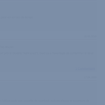
 jouir en un rien de temps.
18.06.2010
Pas discret
avoir pris le modèle "tight anus"), mais ça a l'avantage de comprimer le sexe
1 Commentaire
17.04.2009
 j'utilise juste une noisette de lubrifiant, histoire d'avoir le maximum de