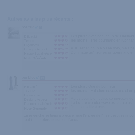
Autres avis les plus récents :
par Auc
8
Les plus :
Avec beaucoup de lubrifiant e
Efficacité
les moins :
Très gourmand en lubrifiant
Texture
Ergonomie
A utiliser en couple ou en solo, mais p
Design / Aspect
Dommage qu'il soit aussi gourmand en l
Rapport qualité/prix
Note Générale
par Eluc
80
Les plus :
Que du bonheur
Efficacité
les moins :
Entretien nécessaire et un
Texture
Ergonomie
Après avoir bien utilisé ce morceau de pla
Design / Aspect
La texture wonder wave est bien plus 
Rapport qualité/prix
Je le conseille à tous.
Note Générale
En revanche, je tiens à préciser que l'entrée de l'insert est très imp
(butt) : je préfère nettement l'anus.