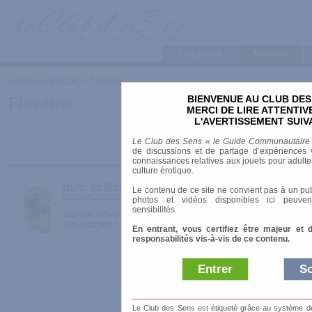
Categories
Marques
Toutes les Marques
>
Florame
BIENVENUE AU CLUB DES
Florame
MERCI DE LIRE ATTENTI
L'AVERTISSEMENT SUIV
Le Club des Sens « le Guide Communautaire
de discussions et de partage d’expériences v
connaissances relatives aux jouets pour adultes,
culture érotique.
Huile de Massage & Soin biologique Sensuelle
Le contenu de ce site ne convient pas à un pub
Massage et Plaisirs > Huiles et Crèmes
photos et vidéos disponibles ici peuven
sensibilités.
Marque :
Florame
Prix indicatif :
19.00 €
En entrant, vous certifiez être majeur et 
responsabilités vis-à-vis de ce contenu.
Entrer
So
Le Club des Sens est étiqueté grâce au système de l