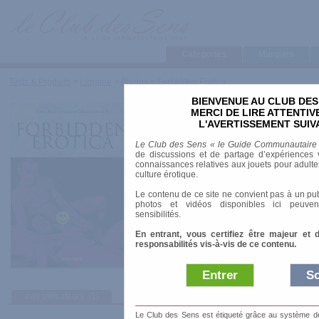
Categories
Marques
Tests & Produits
>
Librairie
>
Photos
>
Forbidden Erotica
BIENVENUE AU CLUB DES
Forbidden Erotica
MERCI DE LIRE ATTENTI
L'AVERTISSEMENT SUIV
Marque
:
Taschen
Le Club des Sens « le Guide Communautaire
Date de sortie
: 14/06/2005
de discussions et de partage d’expériences v
Prix indicatif
: 10.00 €
connaissances relatives aux jouets pour adultes,
culture érotique.
Auteur
:
Laura Mirsky
Le contenu de ce site ne convient pas à un pub
ISBN-10
: 3822841102
photos et vidéos disponibles ici peuven
Nombre de pages
: 352.00 pages
sensibilités.
The Rotenberg Collection
En entrant, vous certifiez être majeur et 
responsabilités vis-à-vis de ce contenu.
Entrer
So
avis utilisateurs
(1)
Le Club des Sens est étiqueté grâce au système de l