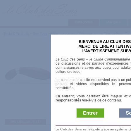
Categories
Marques
Tests & Produits
>
Sex Toys
>
Vibromasseurs
>
Vibromasseurs Chics
>
Form 6
BIENVENUE AU CLUB DES
Form 6
MERCI DE LIRE ATTENTI
L'AVERTISSEMENT SUIV
Marque
:
Jimmyjane
Le Club des Sens « le Guide Communautaire
Prix indicatif
: 130.00 €
de discussions et de partage d’expériences v
connaissances relatives aux jouets pour adultes,
Longueur
: 18.00 cm
culture érotique.
Diamètre
: 4.50 cm
Le contenu de ce site ne convient pas à un pub
Résiste à l'eau
: étanche
photos et vidéos disponibles ici peuven
Matière
: Silicone
sensibilités.
Alimentation
: Batterie et chargeur
En entrant, vous certifiez être majeur et 
responsabilités vis-à-vis de ce contenu.
Entrer
So
avis utilisateurs
(1)
Afficher :
Sélec
Le Club des Sens est étiqueté grâce au système de l