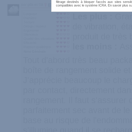
filtrage destinés à bloquer l'accès aux sites sensib
par g6k-et-Titi
10
compatibles avec le système ICRA. En savoir plus s
Les plus :
Gra
Longueur
Diamètre
Texture
de vibration, ét
Design / Aspect
Ergonomie
produit de très 
Silencieux
Qualité des vibrations
Efficacité
les moins :
Ass
Rapport qualité/prix
Note Générale
Tout d'abord très beau packa
boîte de rangement solide et 
J'apprécie beaucoup le cha
par contact, directement dan
rangement. Il faut s'assurer qu
parfaitement sec avant de le
base au risque de l'endommage
s'illumine quand il se rechar