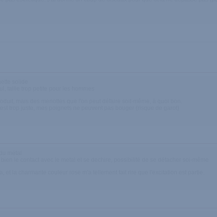
nette solide
l, taille trop petite pour les hommes
oduit, mais des menottes que l'on peut défaire soit-même, à quoi bon.
'est trop juste, mes poignets ne peuvent pas bouger (risque de garot)
 du métal
 bien le contact avec le metal et se dechire, possibilité de se détacher soi-même
a, et la charmante couleur rose m'a tellement fait rire que l'excitation est partie.