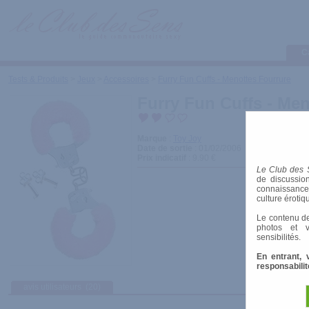
C
Tests & Produits
>
Jeux
>
Accessoires
>
Furry Fun Cuffs - Menottes Fourrure
Furry Fun Cuffs - Men
Marque
:
Toy Joy
Date de sortie
: 01/02/2006
Prix indicatif
: 9.90 €
Le Club des 
de discussion
connaissances 
culture érotiq
Le contenu de
photos et v
sensibilités.
En entrant, 
responsabilit
avis utilisateurs
(20)