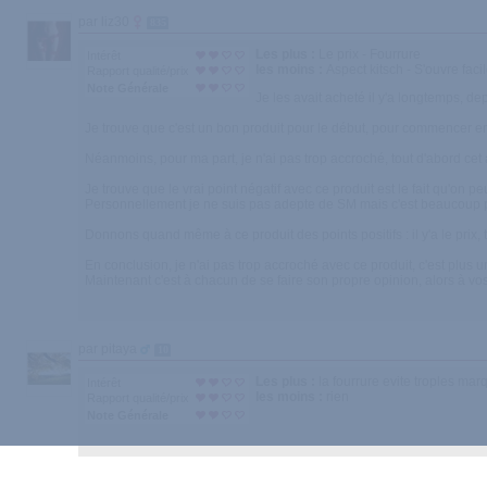
par liz30
835
Les plus :
Le prix - Fourrure
Intérêt
les moins :
Aspect kitsch - S'ouvre faci
Rapport qualité/prix
Note Générale
Je les avait acheté il y'a longtemps, d
Je trouve que c'est un bon produit pour le début, pour commencer e
Néanmoins, pour ma part, je n'ai pas trop accroché, tout d'abord cet a
Je trouve que le vrai point négatif avec ce produit est le fait qu'on 
Personnellement je ne suis pas adepte de SM mais c'est beaucoup pl
Donnons quand même à ce produit des points positifs : il y'a le prix, t
En conclusion, je n'ai pas trop accroché avec ce produit, c'est plus 
Maintenant c'est à chacun de se faire son propre opinion, alors à vo
par pitaya
10
Les plus :
la fourrure evite troples mar
Intérêt
les moins :
rien
Rapport qualité/prix
Note Générale