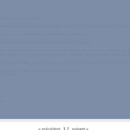
lement sans clé - Finitions
epuis elles ne sont plus en ma possession mais ce n'est pas une raison pour ne pas 
n douceur un certain fantasme domination/soumission...
spect kitsch mais bon, à la limite on peut passer à travers.
peut se détacher tout seul quand on veut, pour certaine personne c'est justement ce qu
us excitant de ne pas pouvoir se détacher soi-même lors d'un rapport domination/
out à fait abordable à tous les portefeuille et la fourrure qui évite les sensations d
un objet pour le "fun" ou pour commencer en douceur...
s menottes !
ques
« précédent
1
2
suivant »