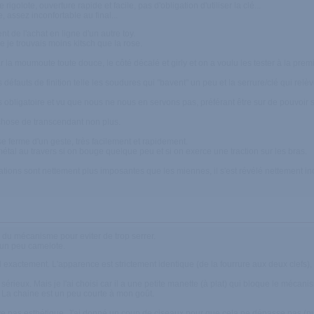
e rigolote, ouverture rapide et facile, pas d'obligation d'utiliser la clé...
e, assez inconfortable au final...
t de l'achat en ligne d'un autre toy.
e je trouvais moins kitsch que la rose.
ar la moumoute toute douce, le côté décalé et girly et on a voulu les tester à la pre
défauts de finition telle les soudures qui "bavent" un peu et la serrure/clé qui relè
 pas obligatoire et vu que nous ne nous en servons pas, préférant être sur de pouvoir
e chose de transcendant non plus.
se ferme d'un geste, très facilement et rapidement.
 métal au travers si on bouge quelque peu et si on exerce une traction sur les bras.
ations sont nettement plus imposantes que les miennes, il s'est révélé nettement i
 du mécanisme pour eviter de trop serrer.
 un peu camelote.
exactement. L'apparence est strictement identique (de la fourrure aux deux clefs),
as sérieux. Mais je l'ai choisi car il a une petite manette (à plat) qui bloque le méca
. La chaine est un peu courte à mon goût.
ouve pas esthétique. J'ai donné un coup de ciseaux pour que cela ne dépasse pas (pu