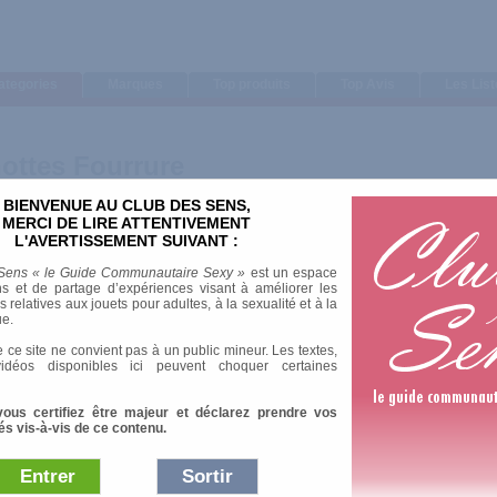
ategories
Marques
Top produits
Top Avis
Les Lis
ottes Fourrure
BIENVENUE AU CLUB DES SENS,
MERCI DE LIRE ATTENTIVEMENT
L'AVERTISSEMENT SUIVANT :
Sens « le Guide Communautaire Sexy »
est un espace
s et de partage d’expériences visant à améliorer les
relatives aux jouets pour adultes, à la sexualité et à la
ue.
 ce site ne convient pas à un public mineur. Les textes,
idéos disponibles ici peuvent choquer certaines
vous certifiez être majeur et déclarez prendre vos
és vis-à-vis de ce contenu.
Entrer
Sortir