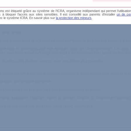
s est étiqueté grâce au système de l'ICRA, organisme indépendant qui permet l'utilisation
és à bloquer l'accès aux sites sensibles. Il est conseillé aux parents d'installer
un de ces
ec le système ICRA. En savoir plus sur
la protection des mineurs
.
 détachable
on des certains détails
n rend compte...
iste une version noire et une blanche également) sont un petit cadeau espiègle qui
enaire vous en remerciera peut être, surtout si vous avez la version rose!). Les deux
lot, mais étant donné qu'il s'agit d'un objet à but correcteur, cela ajoute un peu de
Pourtant, cette fourrure aurait pu avoir une finition plus travaillée.
 mobile qui sert à bloquer le système d'ouverture. Si on pousse cette manette vers 
peut ouvrir les menottes soi-même.
et accessoire n'est pas relégué à l'utilisation exclusive en couple.
sions du poignet: il suffit de crocher au nombre d'orifices (à l'intérieur de l'anneau
end un peu, mais bon, c'est pour "punir", donc, assumez! :)