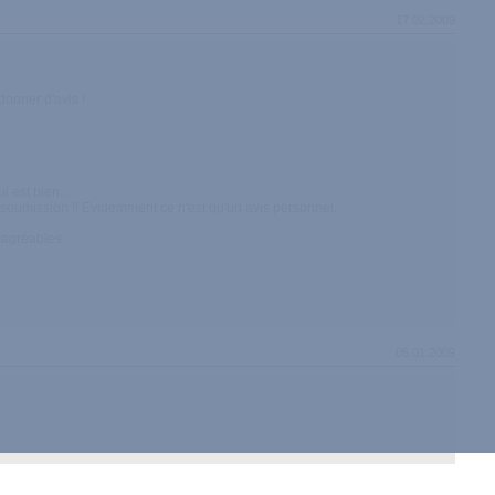
17.02.2009
donner d'avis !
i est bien...
soumission !! Evidemment ce n'est qu'un avis personnel.
ésagréables.
05.01.2009