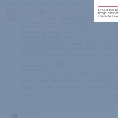
Sélection des avis les plus recommandés :
Le Club des Sen
par Aretina
399
filtrage destin
compatibles av
Les plus :
anneaux réglables, fourrure
Intérêt
les moins :
aspect un peu kitsch, finiti
Rapport qualité/prix
Note Générale
Saint Valentin approche sans qu'on s'e
Si les SM soft vous trotte dans la tête...
Les menottes à la fourrure en version rose (à ce que je sache il ex
Il s'agit d'une paire des menottes à fourrure amovible (et votre part
présenter une meilleure finition au point ou de suture de chaque mail
plus longue.
Sinon, elles sont très charmantes avec leur fourrure rose, très douce. 
Pour les manier, rien de trop savant :
Chaque anneau est prévu d'une petite serrure et d'une petite manette
qu'avec les clefs.
Si vous laissez la manette en position horizontale, le/la menotté/e 
Grâce a cette dernière possibilité (si elles n'ont pas été bloquées), c
Un autre plus: le diamètre réglable, on peut l'adapter selon les dimen
Pour qui n'a jamais touché à une paire de menottes, leur poids surpr
par elob
569