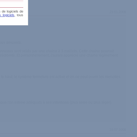
 de logiciels de
23.01.2008
 logiciels
, tous
 vous amusera.
 anneaux sont reliés par une chaine à 3 maillots. Cette chaine pourrait
 crédibilité. Et personnellement, j'aurais apprécié une chaine légèrement
le haut, le système fermeture est activé et on ne peut ouvrir les menottes
) que l'on estime adéquats à ses intentions (plus serre ou plus léger).
18.07.2008