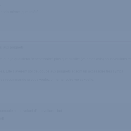
.
 sois même ,quel intérêt....
mal aux poignets
que je qualifierai "d'accessoire" plus que d'utilité (voir mes avis) nous voulions t
. Elle s'averent solide, douce aux poignets et sont un accessoire très sympa.
us les recommande si vous voulez pimenter votre vie sexuelle.
oumoute sur le volant d'une voiture...bof
oft