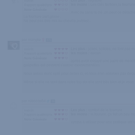
Les plus :
réglable
Intérêt
les moins :
Les clés factices,la fourrure
Rapport qualité/prix
Note Générale
Avec ou sans la clé ,on peut ce détacher
La fourrure part,glisse .
Ne peut pas être mis au cheville,oubliez...
par maryjke
175
Les plus :
jolies, solides, ne font pas 
Intérêt
les moins :
aucun
Rapport qualité/prix
Note Générale
après avoir essayé une paire de menotte 
galipettes qui peuvent s'averer mouvementées.
Nous avons donc opté pour celles ci, et nous n'en sommes pas deçues
Même si elle ne sont dans notre top dix elle sont très bien et je vo
par robocop54
16
Les plus :
confort de la fourrure
Intérêt
les moins :
la fourure, ça fait un peu m
Rapport qualité/prix
Note Générale
sympa à utiliser pour une pratique sm s