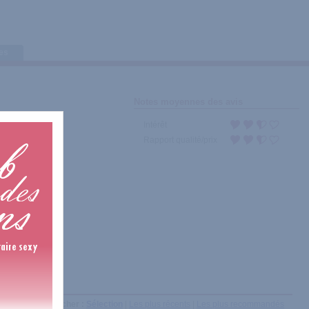
tes
Notes moyennes des avis
Intérêt
Rapport qualité/prix
Afficher :
Sélection
|
Les plus récents
|
Les plus recommandés