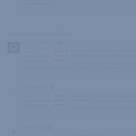
plus difficilement.
Autres avis les plus récents :
par cocotteetpillou
125
Les plus :
fourrure pour le confort,chai
Intérêt
les moins :
on peut se détacher tout seu
Rapport qualité/prix
Note Générale
l'idée est bonne dans le concepte du pr
La taille des menottes va pour ma moitié, par contre pour pour moi c
par Herve088
33
Les plus :
La fourure limite l'agression
Intérêt
les moins :
la fourrure ne supporte pas
Rapport qualité/prix
Note Générale
Les finitions du produit ne sont pas extr
par coco76
209