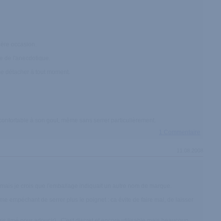
mière occasion.
ve de l'anecdotique.
 se détacher à tout moment.
nconfortable à son gout, même sans serrer particulièrement.
1 Commentaire
11.08.2008
 mais je crois que l'emballage indiquait un autre nom de marque.
nisme empéchant de serrer plus le poignet : ca évite de faire mal, de laisser
is limé pour adoucir). C'est discret et encore utilisable mais beaucoup