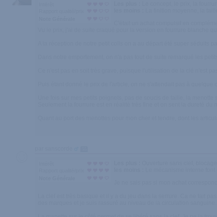
Les plus :
Le concept, le prix, la fourrur
Intérêt
les moins :
La finition moyenne, la taill
Rapport qualité/prix
Note Générale
C'était un achat compulsif en complémen
Vu le prix, j'ai de suite craqué pour la version en fourrure blanche qu
A la réception de notre petit colis on a au départ été super séduits p
Dans notre emportement, on n'a pas tout de suite remarqué les petits 
Ce n'est pas en soit très grave, puisque l'utilisation de la clé n'est
Puis étant donné le prix de l'article, on ne s'attendait pas à quelqu
Une fois sur mes petits poignets, pas de soucis de taille, la menotte 
Seulement la fourrure est en réalité très fine et on sent la dureté du
Quant au port des menottes pour mon cher et tendre, dont les articul
par sanscorde
55
Les plus :
Ouverture sans clef, blocage
Intérêt
les moins :
Le mécanisme interne font
Rapport qualité/prix
Note Générale
Je ne sais pas si mon achat correspond 
La clef est très basique et il y a du jeu dans la serrure. Ca ne fait p
des marques et je suis rassuré au niveau de la circulation sanguine
La manette sur le côté permet de se libéré sans la clef. Je ne la tr